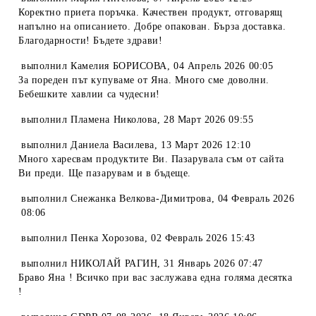
Коректно приета поръчка. Качествен продукт, отговарящ
напълно на описанието. Добре опакован. Бърза доставка.
Благодарности! Бъдете здрави!
выполнил
Камелия БОРИСОВА
,
04 Апрель 2026 00:05
За пореден път купуваме от Яна. Много сме доволни.
Бебешките хавлии са чудесни!
выполнил
Пламена Николова
,
28 Март 2026 09:55
выполнил
Даниела Василева
,
13 Март 2026 12:10
Много харесвам продуктите Ви. Пазарувала съм от сайта
Ви преди. Ще пазарувам и в бъдеще.
выполнил
Снежанка Велкова-Димитрова
,
04 Февраль 2026
08:06
выполнил
Пенка Хорозова
,
02 Февраль 2026 15:43
выполнил
НИКОЛАЙ РАГИН
,
31 Январь 2026 07:47
Браво Яна ! Всичко при вас заслужава една голяма десятка
!