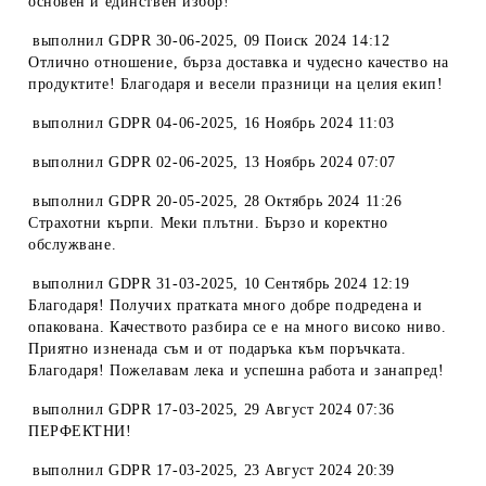
основен и единствен избор!
выполнил
GDPR 30-06-2025
,
09 Поиск 2024 14:12
Отлично отношение, бърза доставка и чудесно качество на
продуктите! Благодаря и весели празници на целия екип!
выполнил
GDPR 04-06-2025
,
16 Ноябрь 2024 11:03
выполнил
GDPR 02-06-2025
,
13 Ноябрь 2024 07:07
выполнил
GDPR 20-05-2025
,
28 Октябрь 2024 11:26
Страхотни кърпи. Меки плътни. Бързо и коректно
обслужване.
выполнил
GDPR 31-03-2025
,
10 Сентябрь 2024 12:19
Благодаря! Получих пратката много добре подредена и
опакована. Качеството разбира се е на много високо ниво.
Приятно изненада съм и от подаръка към поръчката.
Благодаря! Пожелавам лека и успешна работа и занапред!
выполнил
GDPR 17-03-2025
,
29 Август 2024 07:36
ПЕРФЕКТНИ!
выполнил
GDPR 17-03-2025
,
23 Август 2024 20:39