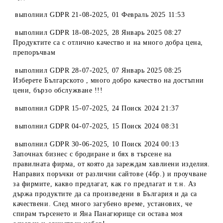
выполнил
GDPR 21-08-2025
,
01 Февраль 2025 11:53
выполнил
GDPR 18-08-2025
,
28 Январь 2025 08:27
Продуктите са с отлично качество и на много добра цена,
препоръчвам
выполнил
GDPR 28-07-2025
,
07 Январь 2025 08:25
Изберете Българското , много добро качество на достъпни
цени, бързо обслужване !!!
выполнил
GDPR 15-07-2025
,
24 Поиск 2024 21:37
выполнил
GDPR 04-07-2025
,
15 Поиск 2024 08:31
выполнил
GDPR 30-06-2025
,
10 Поиск 2024 00:13
Започнах бизнес с бродиране и бях в търсене на
правилната фирма, от която да зареждам хавлиени изделия.
Направих поръчки от различни сайтове (4бр.) и проучване
за фирмите, какво предлагат, как го предлагат и т.н. Аз
държа продуктите да са произведени в България и да са
качествени. След много загубено време, установих, че
спирам търсенето и Яна Панагюрище си остава моя