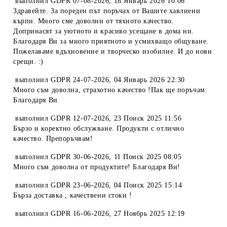
выполнил
GDPR 07-08-2026
,
18 Январь 2026 10:06
Здравейте. За пореден път поръчах от Вашите хавлиени
кърпи. Много сме доволни от тяхното качество.
Допринасят за уютното и красиво усещане в дома ни.
Благодаря Ви за много приятното и усмихващо общуване.
Пожелаваме вдъхновение и творческо изобилие. И до нови
срещи. :)
выполнил
GDPR 24-07-2026
,
04 Январь 2026 22:30
Много съм доволна, страхотно качество !Пак ще поръчам.
Благодаря Ви
выполнил
GDPR 12-07-2026
,
23 Поиск 2025 11:56
Бързо и коректно обслужване. Продукти с отлично
качество. Препоръчвам!
выполнил
GDPR 30-06-2026
,
11 Поиск 2025 08:05
Много съм доволна от продуктите! Благодаря Ви!
выполнил
GDPR 23-06-2026
,
04 Поиск 2025 15:14
Бърза доставка , качествени стоки !
выполнил
GDPR 16-06-2026
,
27 Ноябрь 2025 12:19