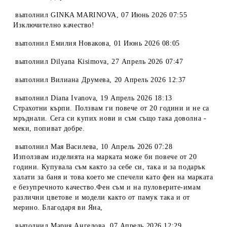
выполнил
GINKA MARINOVA
,
07 Июнь 2026 07:55
Изключително качество!
выполнил
Емилия Новакова
,
01 Июнь 2026 08:05
выполнил
Dilyana Kisimova
,
27 Апрель 2026 07:47
выполнил
Вилиана Друмева
,
20 Апрель 2026 12:37
выполнил
Diana Ivanova
,
19 Апрель 2026 18:13
Страхотни кърпи. Ползвам ги повече от 20 години и не са
мръднали. Сега си купих нови и съм също така доволна -
меки, попиват добре.
выполнил
Мая Василева
,
10 Апрель 2026 07:28
Използвам изделията на марката може би повече от 20
години. Купувала съм както за себе си, така и за подарък
халати за баня и това което ме спечели като фен на марката
е безупречното качество.Фен съм и на пуловерите-имам
различни цветове и модели както от памук така и от
мерино. Благодаря ви Яна,
выполнил
Мария Ангелова
,
07 Апрель 2026 12:29