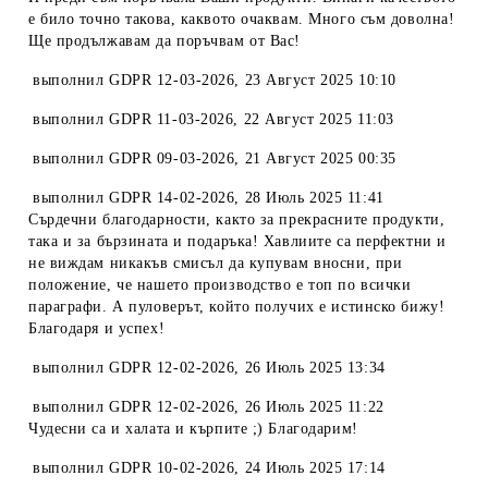
е било точно такова, каквото очаквам. Много съм доволна!
Ще продължавам да поръчвам от Вас!
выполнил
GDPR 12-03-2026
,
23 Август 2025 10:10
выполнил
GDPR 11-03-2026
,
22 Август 2025 11:03
выполнил
GDPR 09-03-2026
,
21 Август 2025 00:35
выполнил
GDPR 14-02-2026
,
28 Июль 2025 11:41
Сърдечни благодарности, както за прекрасните продукти,
така и за бързината и подаръка! Хавлиите са перфектни и
не виждам никакъв смисъл да купувам вносни, при
положение, че нашето производство е топ по всички
параграфи. А пуловерът, който получих е истинско бижу!
Благодаря и успех!
выполнил
GDPR 12-02-2026
,
26 Июль 2025 13:34
выполнил
GDPR 12-02-2026
,
26 Июль 2025 11:22
Чудесни са и халата и кърпите ;) Благодарим!
выполнил
GDPR 10-02-2026
,
24 Июль 2025 17:14