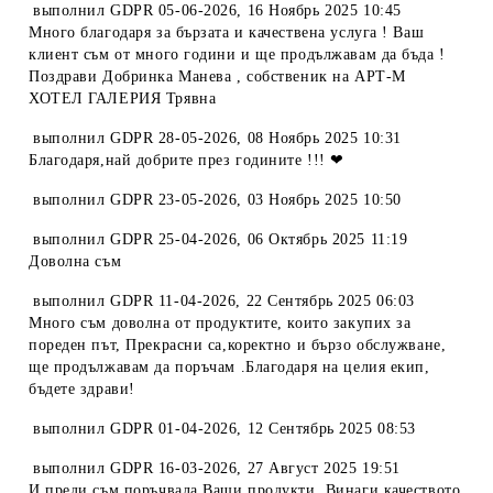
выполнил
GDPR 05-06-2026
,
16 Ноябрь 2025 10:45
Много благодаря за бързата и качествена услуга ! Ваш
клиент съм от много години и ще продължавам да бъда !
Поздрави Добринка Манева , собственик на АРТ-М
ХОТЕЛ ГАЛЕРИЯ Трявна
выполнил
GDPR 28-05-2026
,
08 Ноябрь 2025 10:31
Благодаря,най добрите през годините !!! ❤
выполнил
GDPR 23-05-2026
,
03 Ноябрь 2025 10:50
выполнил
GDPR 25-04-2026
,
06 Октябрь 2025 11:19
Доволна съм
выполнил
GDPR 11-04-2026
,
22 Сентябрь 2025 06:03
Много съм доволна от продуктите, които закупих за
пореден път, Прекрасни са,коректно и бързо обслужване,
ще продължавам да поръчам .Благодаря на целия екип,
бъдете здрави!
выполнил
GDPR 01-04-2026
,
12 Сентябрь 2025 08:53
выполнил
GDPR 16-03-2026
,
27 Август 2025 19:51
И преди съм поръчвала Ваши продукти. Винаги качеството