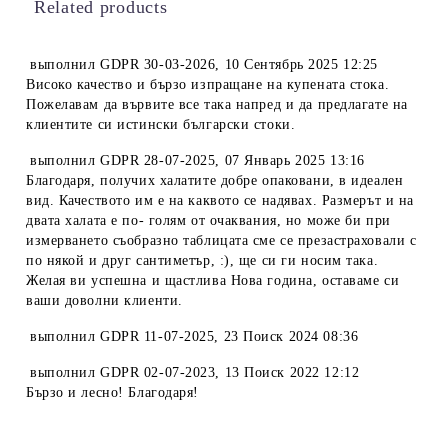
Related products
выполнил
GDPR 30-03-2026
,
10 Сентябрь 2025 12:25
Високо качество и бързо изпращане на купената стока.
Пожелавам да вървите все така напред и да предлагате на
клиентите си истински български стоки.
выполнил
GDPR 28-07-2025
,
07 Январь 2025 13:16
Благодаря, получих халатите добре опаковани, в идеален
вид. Качеството им е на каквото се надявах. Размерът и на
двата халата е по- голям от очаквания, но може би при
измерването съобразно таблицата сме се презастраховали с
по някой и друг сантиметър, :), ще си ги носим така.
Желая ви успешна и щастлива Нова година, оставаме си
ваши доволни клиенти.
выполнил
GDPR 11-07-2025
,
23 Поиск 2024 08:36
выполнил
GDPR 02-07-2023
,
13 Поиск 2022 12:12
Бързо и лесно! Благодаря!