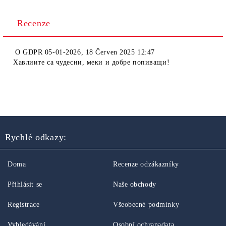
Recenze
O
GDPR 05-01-2026
,
18 Červen 2025 12:47
Хавлиите са чудесни, меки и добре попиващи!
Rychlé odkazy:
Doma
Recenze odzákazníky
Přihlásit se
Naše obchody
Registrace
Všeobecné podmínky
Vyhledávání
Osobní ochranadata