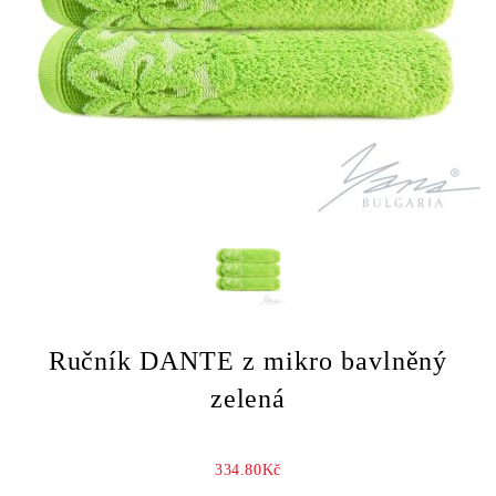
Ručník DANTE z mikro bavlněný
zelená
334.80Kč