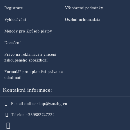
Registrace
Všeobecné podmínky
Vyhledávání
Osobní ochranadata
Metody pro Způsob platby
Doručení
Právo na reklamaci a vrácení
zakoupeného zbožízboží
Formulář pro uplatnění práva na
odmítnutí
Kontaktní informace:
E-mail
online.shop@yanabg.eu
Telefon
+359882747222