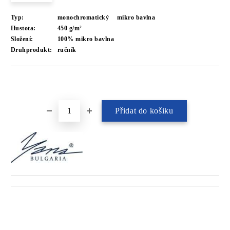
Typ:
monochromatický
mikro bavlna
Hustota:
450 g/m²
Složení:
100% mikro bavlna
Druhprodukt:
ručník