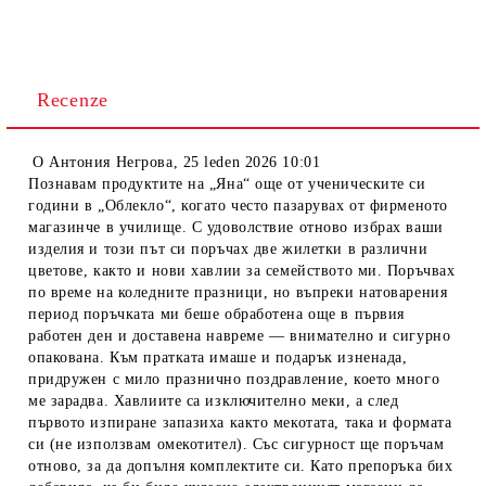
Recenze
O
Антония Негрова
,
25 leden 2026 10:01
Познавам продуктите на „Яна“ още от ученическите си
години в „Облекло“, когато често пазарувах от фирменото
магазинче в училище. С удоволствие отново избрах ваши
изделия и този път си поръчах две жилетки в различни
цветове, както и нови хавлии за семейството ми. Поръчвах
по време на коледните празници, но въпреки натоварения
период поръчката ми беше обработена още в първия
работен ден и доставена навреме — внимателно и сигурно
опакована. Към пратката имаше и подарък изненада,
придружен с мило празнично поздравление, което много
ме зарадва. Хавлиите са изключително меки, а след
първото изпиране запазиха както мекотата, така и формата
си (не използвам омекотител). Със сигурност ще поръчам
отново, за да допълня комплектите си. Като препоръка бих