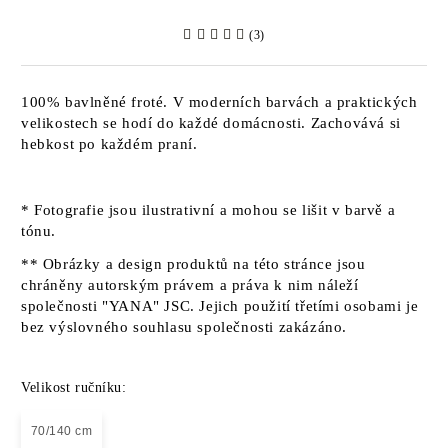
(3)
100% bavlněné froté. V moderních barvách a praktických
velikostech se hodí do každé domácnosti. Zachovává si
hebkost po každém praní.
* Fotografie jsou ilustrativní a mohou se lišit v barvě a
tónu.
** Obrázky a design produktů na této stránce jsou
chráněny autorským právem a práva k nim náleží
společnosti "YANA" JSC. Jejich použití třetími osobami je
bez výslovného souhlasu společnosti zakázáno.
Velikost ručníku:
70/140 cm