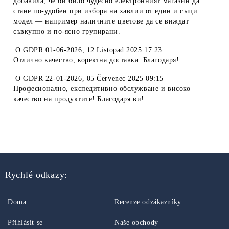
добавила, че би било чудесно електронният магазин да
стане по-удобен при избора на хавлии от един и същи
модел — например наличните цветове да се виждат
съвкупно и по-ясно групирани.
O
GDPR 01-06-2026
,
12 Listopad 2025 17:23
Отлично качество, коректна доставка. Благодаря!
O
GDPR 22-01-2026
,
05 Červenec 2025 09:15
Професионално, експедитивно обслужване и високо
качество на продуктите! Благодаря ви!
Rychlé odkazy:
Doma
Recenze odzákazníky
Přihlásit se
Naše obchody