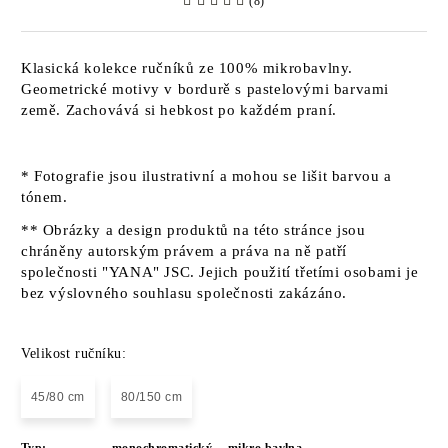
(8)
Klasická kolekce ručníků ze 100% mikrobavlny.
Geometrické motivy v bordurě s pastelovými barvami
země. Zachovává si hebkost po každém praní.
* Fotografie jsou ilustrativní a mohou se lišit barvou a
tónem.
** Obrázky a design produktů na této stránce jsou
chráněny autorským právem a práva na ně patří
společnosti "YANA" JSC. Jejich použití třetími osobami je
bez výslovného souhlasu společnosti zakázáno.
Velikost ručníku:
45/80 cm
80/150 cm