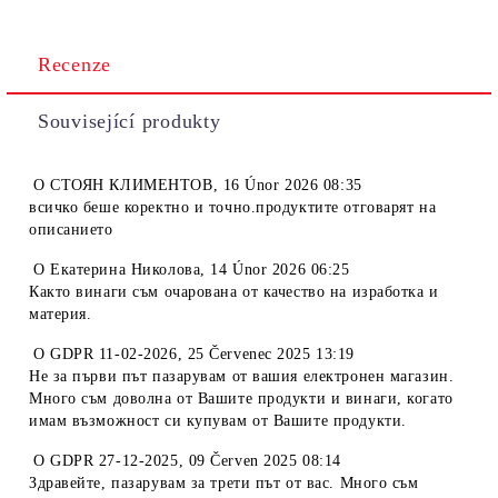
Recenze
Související produkty
O
СТОЯН КЛИМЕНТОВ
,
16 Únor 2026 08:35
всичко беше коректно и точно.продуктите отговарят на
описанието
O
Екатерина Николова
,
14 Únor 2026 06:25
Както винаги съм очарована от качество на изработка и
материя.
O
GDPR 11-02-2026
,
25 Červenec 2025 13:19
Не за първи път пазарувам от вашия електронен магазин.
Много съм доволна от Вашите продукти и винаги, когато
имам възможност си купувам от Вашите продукти.
O
GDPR 27-12-2025
,
09 Červen 2025 08:14
Здравейте, пазарувам за трети път от вас. Много съм