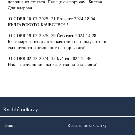
доволна от стаката. Пак ще си поръчам. Бисера
Дживдерова
O
GDPR 10-07-2025
,
21 Prosinec 2024 18:04
БЪЛГАРСКОТО КАЧЕСТВО!!!
O
GDPR 19-02-2025
,
29 Červenec 2024 14:28
Благодаря за отличното качество на продуктите и
експресното изпълнение на поръчката!
O
GDPR 02-12-2024
,
15 květen 2024 12:46
Изключително високо качество на изделията!
Rychlé odkazy:
Doma
Recenze odzákazníky