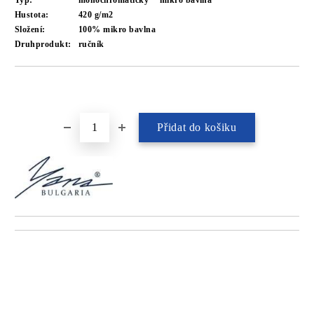
Typ:
monochromatický
mikro bavlna
Hustota:
420 g/m2
Složení:
100% mikro bavlna
Druhprodukt:
ručník