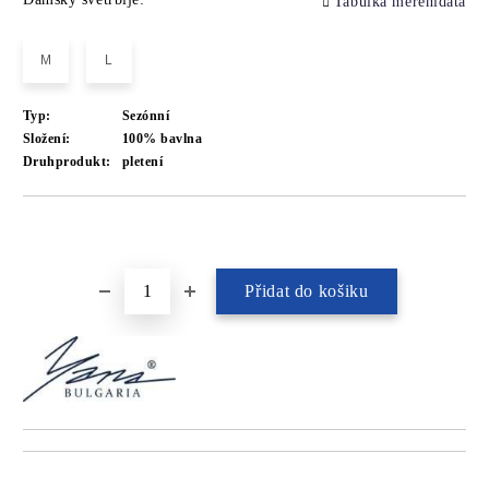
Tabulka měřenídata
M
L
Typ:
Sezónní
Složení:
100% bavlna
Druhprodukt:
pletení