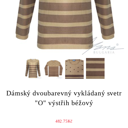
Dámský dvoubarevný vykládaný svetr
"O" výstřih béžový
482.75Kč