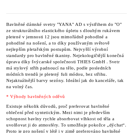
Bavlněné dámské svetry
"YANA" AD
s výstřihem do "O"
ze strukturálního elastického úpletu s dlouhým rukávem
pletené v
jemnosti 12
jsou mimořádně pohodlné a
pohodlné na nošení, a to díky používaným světově
nejlepším pletařským postupům. Nejvyšší výrobní
standardy pro bavlněné tkaniny. Nejekologičtější konečná
úprava díky švýcarské společnosti
THIES GmbH
. Svetr
má stylový střih padnoucí na tělo, podle posledních
módních trendů je pletený fuli módou, bez střihu.
Nejaktuálnější barvy sezóny. Ideální jak do kanceláře, tak
na volný čas.
* Výhody bavlněných oděvů
Existuje několik důvodů, proč preferovat bavlněné
oblečení před syntetickým. Mezi nimi je především
schopnost bavlny rychle absorbovat vlhkost od těla a
uvolňovat ji do atmosféry. To umožňuje pokožce „dýchat“.
Proto je pro nošení v létě i v zimě preferováno bavlněné