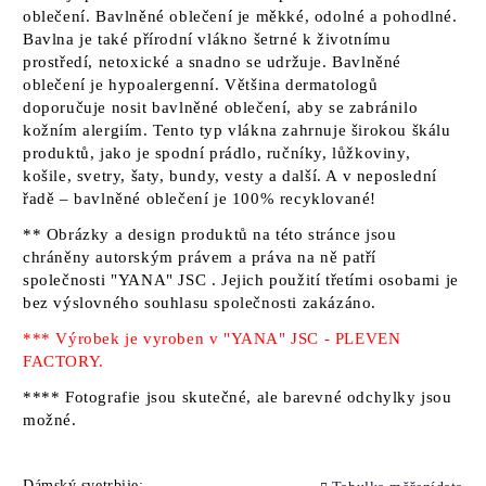
oblečení. Bavlněné oblečení je měkké, odolné a pohodlné.
Bavlna je také přírodní vlákno šetrné k životnímu
prostředí, netoxické a snadno se udržuje. Bavlněné
oblečení je hypoalergenní. Většina dermatologů
doporučuje nosit bavlněné oblečení, aby se zabránilo
kožním alergiím. Tento typ vlákna zahrnuje širokou škálu
produktů, jako je spodní prádlo, ručníky, lůžkoviny,
košile, svetry, šaty, bundy, vesty a další. A v neposlední
řadě – bavlněné oblečení je 100% recyklované!
** Obrázky a design produktů na této stránce jsou
chráněny autorským právem a práva na ně patří
společnosti "YANA" JSC
. Jejich použití třetími osobami je
bez výslovného souhlasu společnosti zakázáno.
*** Výrobek je vyroben v "YANA" JSC - PLEVEN
FACTORY.
**** Fotografie jsou skutečné, ale barevné odchylky jsou
možné.
Dámský svetrbije: