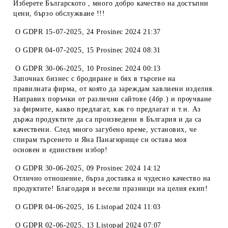
Изберете Българското , много добро качество на достъпни
цени, бързо обслужване !!!
O
GDPR 15-07-2025
,
24 Prosinec 2024 21:37
O
GDPR 04-07-2025
,
15 Prosinec 2024 08:31
O
GDPR 30-06-2025
,
10 Prosinec 2024 00:13
Започнах бизнес с бродиране и бях в търсене на
правилната фирма, от която да зареждам хавлиени изделия.
Направих поръчки от различни сайтове (4бр.) и проучване
за фирмите, какво предлагат, как го предлагат и т.н. Аз
държа продуктите да са произведени в България и да са
качествени. След много загубено време, установих, че
спирам търсенето и Яна Панагюрище си остава моя
основен и единствен избор!
O
GDPR 30-06-2025
,
09 Prosinec 2024 14:12
Отлично отношение, бърза доставка и чудесно качество на
продуктите! Благодаря и весели празници на целия екип!
O
GDPR 04-06-2025
,
16 Listopad 2024 11:03
O
GDPR 02-06-2025
,
13 Listopad 2024 07:07