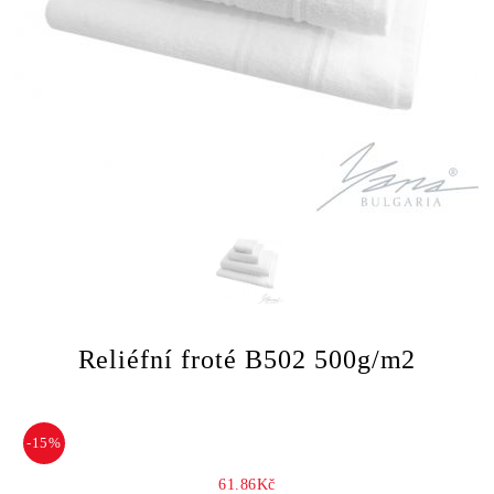
Reliéfní froté B502 500g/m2
-15%
61.86Kč