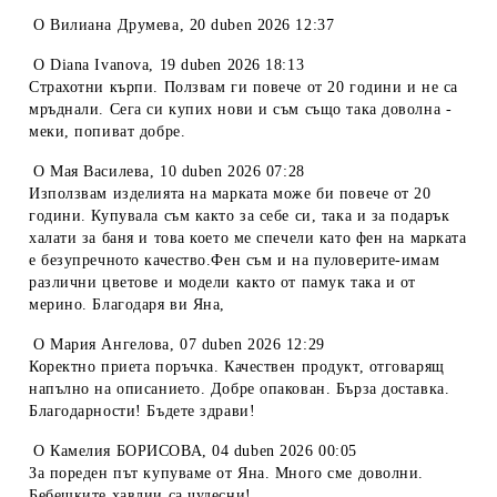
O
Вилиана Друмева
,
20 duben 2026 12:37
O
Diana Ivanova
,
19 duben 2026 18:13
Страхотни кърпи. Ползвам ги повече от 20 години и не са
мръднали. Сега си купих нови и съм също така доволна -
меки, попиват добре.
O
Мая Василева
,
10 duben 2026 07:28
Използвам изделията на марката може би повече от 20
години. Купувала съм както за себе си, така и за подарък
халати за баня и това което ме спечели като фен на марката
е безупречното качество.Фен съм и на пуловерите-имам
различни цветове и модели както от памук така и от
мерино. Благодаря ви Яна,
O
Мария Ангелова
,
07 duben 2026 12:29
Коректно приета поръчка. Качествен продукт, отговарящ
напълно на описанието. Добре опакован. Бърза доставка.
Благодарности! Бъдете здрави!
O
Камелия БОРИСОВА
,
04 duben 2026 00:05
За пореден път купуваме от Яна. Много сме доволни.
Бебешките хавлии са чудесни!