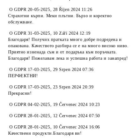
O
GDPR 20-05-2025
,
28 Říjen 2024 11:26
Страхотни кърпи. Меки плътни. Бързо и коректно
обслужване.
O
GDPR 31-03-2025
,
10 Září 2024 12:19
Благодаря! Получих пратката много добре подредена и
опакована. Качеството разбира се е на много високо ниво.
Приятно изненада съм и от подаръка към поръчката.
Благодаря! Пожелавам лека и успешна работа и занапред!
O
GDPR 17-03-2025
,
29 Srpen 2024 07:36
ПЕРФЕКТНИ!
O
GDPR 17-03-2025
,
23 Srpen 2024 20:39
Прекрасни!
O
GDPR 04-02-2025
,
19 Červenec 2024 10:23
O
GDPR 28-01-2025
,
12 Červenec 2024 07:50
O
GDPR 28-01-2025
,
10 Červenec 2024 16:06
Качествени продукти.Благодаря ви!