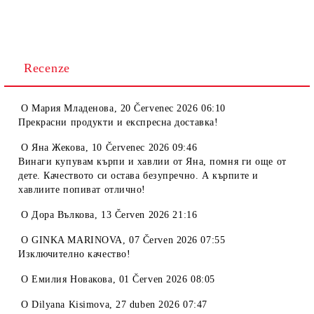
Recenze
O
Мария Младенова
,
20 Červenec 2026 06:10
Прекрасни продукти и експресна доставка!
O
Яна Жекова
,
10 Červenec 2026 09:46
Винаги купувам кърпи и хавлии от Яна, помня ги още от
дете. Качеството си остава безупречно. А кърпите и
хавлиите попиват отлично!
O
Дора Вълкова
,
13 Červen 2026 21:16
O
GINKA MARINOVA
,
07 Červen 2026 07:55
Изключително качество!
O
Емилия Новакова
,
01 Červen 2026 08:05
O
Dilyana Kisimova
,
27 duben 2026 07:47