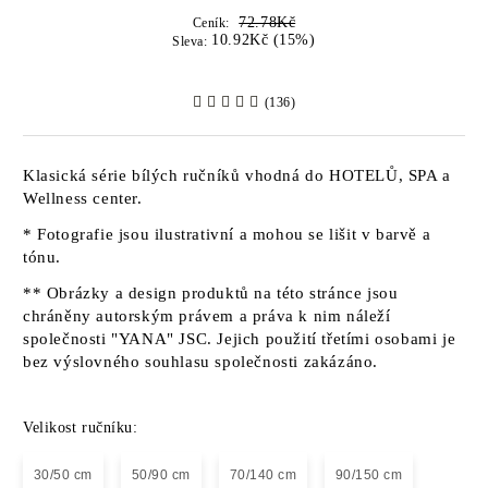
72.78Kč
Ceník:
10.92Kč (15%)
Sleva:
(136)
Klasická série bílých ručníků vhodná do HOTELŮ, SPA a
Wellness center.
* Fotografie jsou ilustrativní a mohou se lišit v barvě a
tónu.
** Obrázky a design produktů na této stránce jsou
chráněny autorským právem a práva k nim náleží
společnosti "YANA" JSC. Jejich použití třetími osobami je
bez výslovného souhlasu společnosti zakázáno.
Velikost ručníku:
30/50 cm
50/90 cm
70/140 cm
90/150 cm