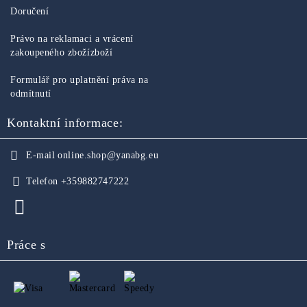
Doručení
Právo na reklamaci a vrácení
zakoupeného zbožízboží
Formulář pro uplatnění práva na
odmítnutí
Kontaktní informace:
E-mail
online.shop@yanabg.eu
Telefon
+359882747222
Práce s