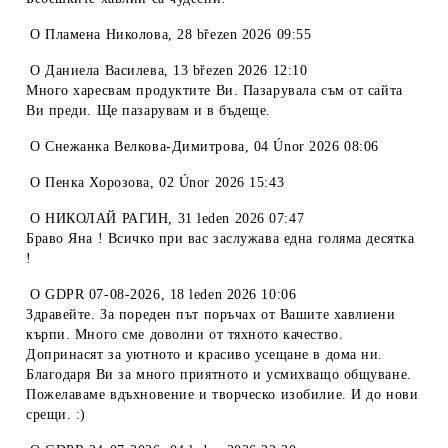
O
Пламена Николова
,
28 březen 2026 09:55
O
Даниела Василева
,
13 březen 2026 12:10
Много харесвам продуктите Ви. Пазарувала съм от сайта
Ви преди. Ще пазарувам и в бъдеще.
O
Снежанка Велкова-Димитрова
,
04 Únor 2026 08:06
O
Пенка Хорозова
,
02 Únor 2026 15:43
O
НИКОЛАЙ РАГИН
,
31 leden 2026 07:47
Браво Яна ! Всичко при вас заслужава една голяма десятка
!
O
GDPR 07-08-2026
,
18 leden 2026 10:06
Здравейте. За пореден път поръчах от Вашите хавлиени
кърпи. Много сме доволни от тяхното качество.
Допринасят за уютното и красиво усещане в дома ни.
Благодаря Ви за много приятното и усмихващо общуване.
Пожелаваме вдъхновение и творческо изобилие. И до нови
срещи. :)