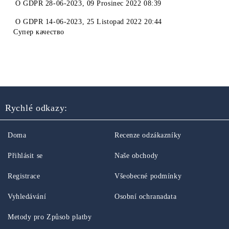
O
GDPR 28-06-2023
,
09 Prosinec 2022 08:39
O
GDPR 14-06-2023
,
25 Listopad 2022 20:44
Супер качество
Rychlé odkazy:
Doma
Recenze odzákazníky
Přihlásit se
Naše obchody
Registrace
Všeobecné podmínky
Vyhledávání
Osobní ochranadata
Metody pro Způsob platby