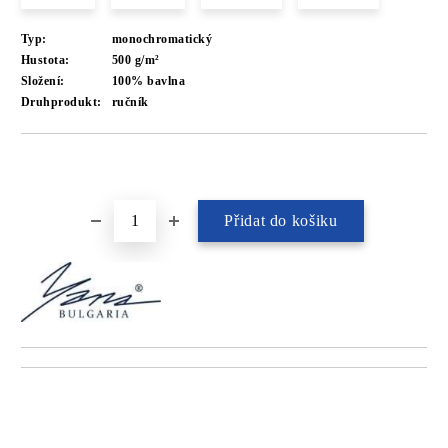
Typ:
monochromatický
Hustota:
500 g/m²
Složení:
100% bavlna
Druhprodukt:
ručník