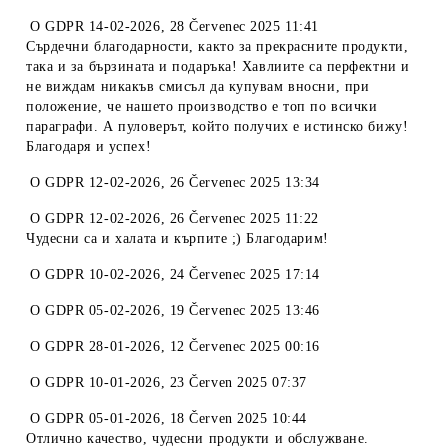
O
GDPR 14-02-2026
,
28 Červenec 2025 11:41
Сърдечни благодарности, както за прекрасните продукти,
така и за бързината и подаръка! Хавлиите са перфектни и
не виждам никакъв смисъл да купувам вносни, при
положение, че нашето производство е топ по всички
параграфи. А пуловерът, който получих е истинско бижу!
Благодаря и успех!
O
GDPR 12-02-2026
,
26 Červenec 2025 13:34
O
GDPR 12-02-2026
,
26 Červenec 2025 11:22
Чудесни са и халата и кърпите ;) Благодарим!
O
GDPR 10-02-2026
,
24 Červenec 2025 17:14
O
GDPR 05-02-2026
,
19 Červenec 2025 13:46
O
GDPR 28-01-2026
,
12 Červenec 2025 00:16
O
GDPR 10-01-2026
,
23 Červen 2025 07:37
O
GDPR 05-01-2026
,
18 Červen 2025 10:44
Отлично качество, чудесни продукти и обслужване.