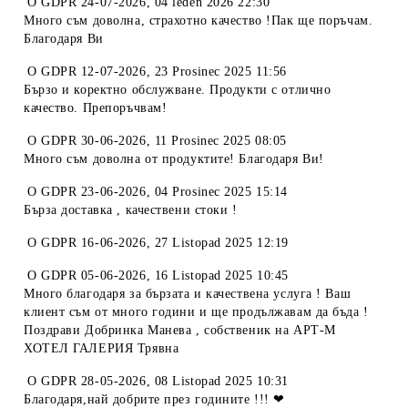
O
GDPR 24-07-2026
,
04 leden 2026 22:30
Много съм доволна, страхотно качество !Пак ще поръчам.
Благодаря Ви
O
GDPR 12-07-2026
,
23 Prosinec 2025 11:56
Бързо и коректно обслужване. Продукти с отлично
качество. Препоръчвам!
O
GDPR 30-06-2026
,
11 Prosinec 2025 08:05
Много съм доволна от продуктите! Благодаря Ви!
O
GDPR 23-06-2026
,
04 Prosinec 2025 15:14
Бърза доставка , качествени стоки !
O
GDPR 16-06-2026
,
27 Listopad 2025 12:19
O
GDPR 05-06-2026
,
16 Listopad 2025 10:45
Много благодаря за бързата и качествена услуга ! Ваш
клиент съм от много години и ще продължавам да бъда !
Поздрави Добринка Манева , собственик на АРТ-М
ХОТЕЛ ГАЛЕРИЯ Трявна
O
GDPR 28-05-2026
,
08 Listopad 2025 10:31
Благодаря,най добрите през годините !!! ❤