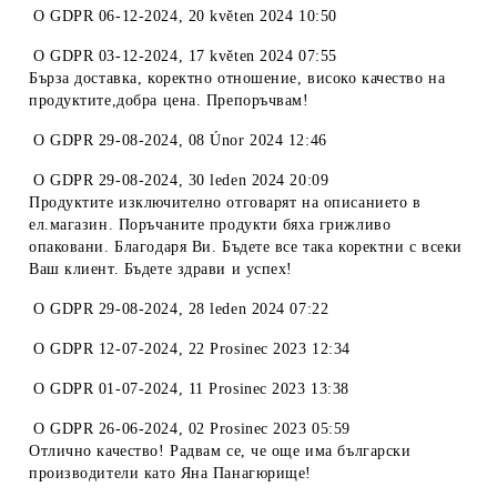
O
GDPR 06-12-2024
,
20 květen 2024 10:50
O
GDPR 03-12-2024
,
17 květen 2024 07:55
Бърза доставка, коректно отношение, високо качество на
продуктите,добра цена. Препоръчвам!
O
GDPR 29-08-2024
,
08 Únor 2024 12:46
O
GDPR 29-08-2024
,
30 leden 2024 20:09
Продуктите изключително отговарят на описанието в
ел.магазин. Поръчаните продукти бяха грижливо
опаковани. Благодаря Ви. Бъдете все така коректни с всеки
Ваш клиент. Бъдете здрави и успех!
O
GDPR 29-08-2024
,
28 leden 2024 07:22
O
GDPR 12-07-2024
,
22 Prosinec 2023 12:34
O
GDPR 01-07-2024
,
11 Prosinec 2023 13:38
O
GDPR 26-06-2024
,
02 Prosinec 2023 05:59
Отлично качество! Радвам се, че още има български
производители като Яна Панагюрище!