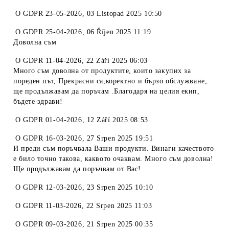
O
GDPR 23-05-2026
,
03 Listopad 2025 10:50
O
GDPR 25-04-2026
,
06 Říjen 2025 11:19
Доволна съм
O
GDPR 11-04-2026
,
22 Září 2025 06:03
Много съм доволна от продуктите, които закупих за
пореден път, Прекрасни са,коректно и бързо обслужване,
ще продължавам да поръчам .Благодаря на целия екип,
бъдете здрави!
O
GDPR 01-04-2026
,
12 Září 2025 08:53
O
GDPR 16-03-2026
,
27 Srpen 2025 19:51
И преди съм поръчвала Ваши продукти. Винаги качеството
е било точно такова, каквото очаквам. Много съм доволна!
Ще продължавам да поръчвам от Вас!
O
GDPR 12-03-2026
,
23 Srpen 2025 10:10
O
GDPR 11-03-2026
,
22 Srpen 2025 11:03
O
GDPR 09-03-2026
,
21 Srpen 2025 00:35