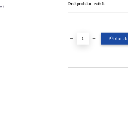
Druhprodukt:
ručník
ovi