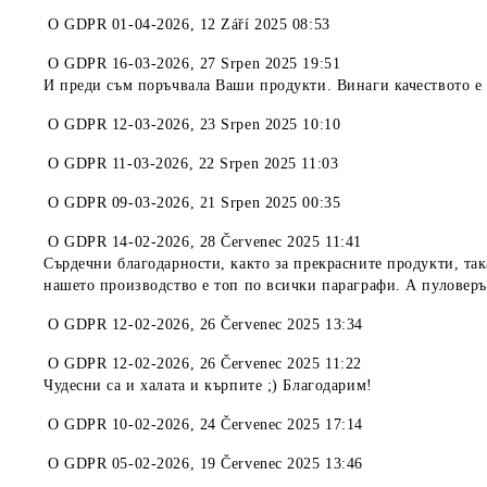
O
GDPR 01-04-2026
,
12 Září 2025 08:53
O
GDPR 16-03-2026
,
27 Srpen 2025 19:51
И преди съм поръчвала Ваши продукти. Винаги качеството е 
O
GDPR 12-03-2026
,
23 Srpen 2025 10:10
O
GDPR 11-03-2026
,
22 Srpen 2025 11:03
O
GDPR 09-03-2026
,
21 Srpen 2025 00:35
O
GDPR 14-02-2026
,
28 Červenec 2025 11:41
Сърдечни благодарности, както за прекрасните продукти, та
нашето производство е топ по всички параграфи. А пуловеръ
O
GDPR 12-02-2026
,
26 Červenec 2025 13:34
O
GDPR 12-02-2026
,
26 Červenec 2025 11:22
Чудесни са и халата и кърпите ;) Благодарим!
O
GDPR 10-02-2026
,
24 Červenec 2025 17:14
O
GDPR 05-02-2026
,
19 Červenec 2025 13:46