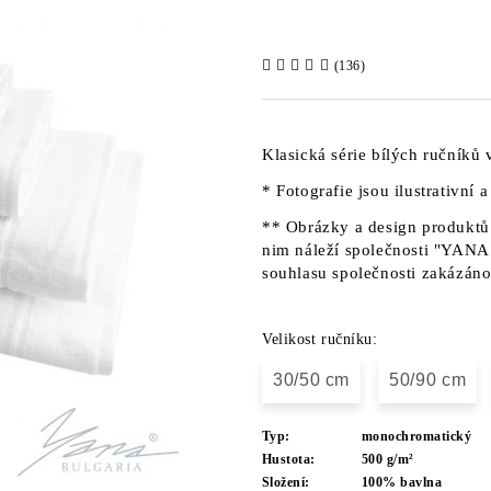
(136)
Klasická série bílých ručník
* Fotografie jsou ilustrativní 
** Obrázky a design produktů 
nim náleží společnosti "YANA"
souhlasu společnosti zakázáno
Velikost ručníku:
30/50 cm
50/90 cm
Typ:
monochromatický
Hustota:
500 g/m²
Složení:
100% bavlna