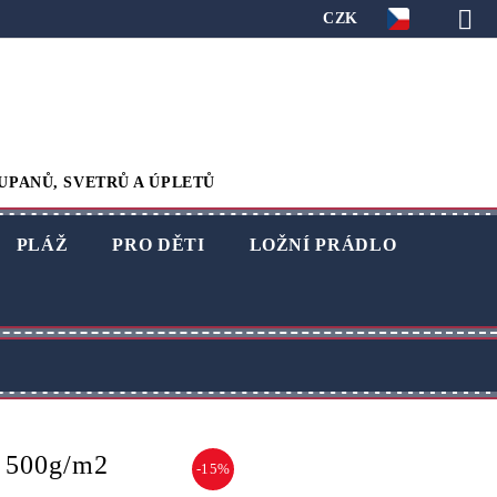
CZK
UPANŮ, SVETRŮ A ÚPLETŮ
PLÁŽ
PRO DĚTI
LOŽNÍ PRÁDLO
2 500g/m2
-15%