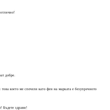
 отлично!
ат добре.
и това което ме спечели като фен на марката е безупречното
! Бъдете здрави!