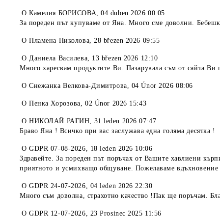
O
Камелия БОРИСОВА
,
04 duben 2026 00:05
За пореден път купуваме от Яна. Много сме доволни. Бебешк
O
Пламена Николова
,
28 březen 2026 09:55
O
Даниела Василева
,
13 březen 2026 12:10
Много харесвам продуктите Ви. Пазарувала съм от сайта Ви 
O
Снежанка Велкова-Димитрова
,
04 Únor 2026 08:06
O
Пенка Хорозова
,
02 Únor 2026 15:43
O
НИКОЛАЙ РАГИН
,
31 leden 2026 07:47
Браво Яна ! Всичко при вас заслужава една голяма десятка !
O
GDPR 07-08-2026
,
18 leden 2026 10:06
Здравейте. За пореден път поръчах от Вашите хавлиени кърп
приятното и усмихващо общуване. Пожелаваме вдъхновение и
O
GDPR 24-07-2026
,
04 leden 2026 22:30
Много съм доволна, страхотно качество !Пак ще поръчам. Бл
O
GDPR 12-07-2026
,
23 Prosinec 2025 11:56