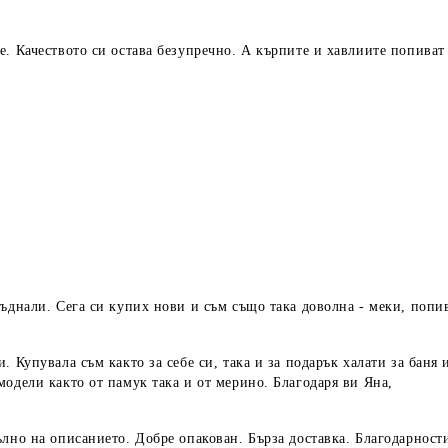
е. Качеството си остава безупречно. А кърпите и хавлиите попиват
ъднали. Сега си купих нови и съм също така доволна - меки, попив
 Купувала съм както за себе си, така и за подарък халати за баня 
одели както от памук така и от мерино. Благодаря ви Яна,
лно на описанието. Добре опакован. Бърза доставка. Благодарности