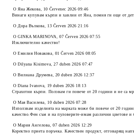
O
Яна Жекова
,
10 Červenec 2026 09:46
Винаги купувам кърпи и хавлии от Яна, помня ги още от дет
O
Дора Вълкова
,
13 Červen 2026 21:16
O
GINKA MARINOVA
,
07 Červen 2026 07:55
Изключително качество!
O
Емилия Новакова
,
01 Červen 2026 08:05
O
Dilyana Kisimova
,
27 duben 2026 07:47
O
Вилиана Друмева
,
20 duben 2026 12:37
O
Diana Ivanova
,
19 duben 2026 18:13
Страхотни кърпи. Ползвам ги повече от 20 години и не са мр
O
Мая Василева
,
10 duben 2026 07:28
Използвам изделията на марката може би повече от 20 години.
качество.Фен съм и на пуловерите-имам различни цветове и м
O
Мария Ангелова
,
07 duben 2026 12:29
Коректно приета поръчка. Качествен продукт, отговарящ напъ