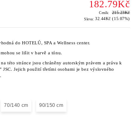
182.79Kč
215.23Kč
Ceník:
32.44Kč (15.07%)
Sleva:
ů vhodná do HOTELŮ, SPA a Wellness center.
a mohou se lišit v barvě a tónu.
na této stránce jsou chráněny autorským právem a práva k
 JSC. Jejich použití třetími osobami je bez výslovného
.
70/140 cm
90/150 cm