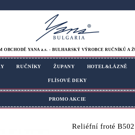
M OBCHODĚ YANA a.s. - BULHARSKÝ VÝROBCE RUČNÍKŮ A Ž
RY
RUČNÍKY
ŽUPANY
HOTEL&LÁZNĚ
FLÍSOVÉ DEKY
PROMO AKCIE
Reliéfní froté B50