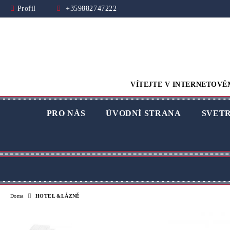
Profil
+359882747222
VÍTEJTE V INTERNETOVÉ
PRO NÁS
ÚVODNÍ STRANA
SVET
Doma
HOTEL &LÁZNĚ