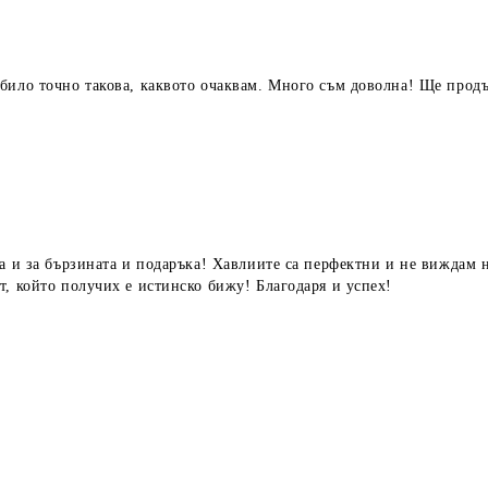
било точно такова, каквото очаквам. Много съм доволна! Ще прод
ка и за бързината и подаръка! Хавлиите са перфектни и не виждам
т, който получих е истинско бижу! Благодаря и успех!