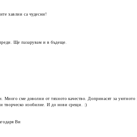
ите хавлии са чудесни!
преди. Ще пазарувам и в бъдеще.
и. Много сме доволни от тяхното качество. Допринасят за уютното 
 творческо изобилие. И до нови срещи. :)
агодаря Ви