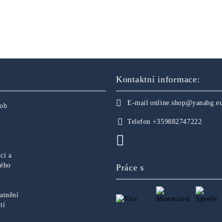
Kontaktní informace:
E-mail
online.shop@yanabg.e
sob
Telefon
+359882747222
ci a
ného
Práce s
atnění
tí