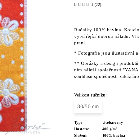
(22)
Ručníky 100% bavlna. Kouzlo 
vytvářející dobrou náladu. V
praní.
* Fotografie jsou ilustrativní 
** Obrázky a design produktů 
nim náleží společnosti "YANA"
souhlasu společnosti zakázáno
Velikost ručníku:
30/50 cm
Typ:
vícebarevný
Hustota:
400 g/m²
Složení:
100% bavlna