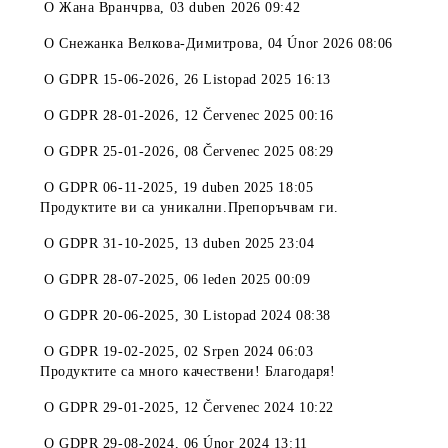
O
Жана Вранчрва
,
03 duben 2026 09:42
O
Снежанка Велкова-Димитрова
,
04 Únor 2026 08:06
O
GDPR 15-06-2026
,
26 Listopad 2025 16:13
O
GDPR 28-01-2026
,
12 Červenec 2025 00:16
O
GDPR 25-01-2026
,
08 Červenec 2025 08:29
O
GDPR 06-11-2025
,
19 duben 2025 18:05
Продуктите ви са уникални.Препоръчвам ги.
O
GDPR 31-10-2025
,
13 duben 2025 23:04
O
GDPR 28-07-2025
,
06 leden 2025 00:09
O
GDPR 20-06-2025
,
30 Listopad 2024 08:38
O
GDPR 19-02-2025
,
02 Srpen 2024 06:03
Продуктите са много качествени! Благодаря!
O
GDPR 29-01-2025
,
12 Červenec 2024 10:22
O
GDPR 29-08-2024
,
06 Únor 2024 13:11