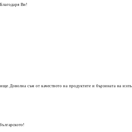
!Благодаря Ви!
ище.Доволна съм от качеството на продуктите и бързината на изп
българското!