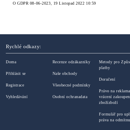
O
GDPR 08-06-2023
,
19 Listopad 2022 10:59
Rychlé odkazy:
Doma
Recenze odzákazníky
Metody pro Způ
platby
Přihlásit se
Naše obchody
Doručení
Registrace
Všeobecné podmínky
Právo na reklama
Vyhledávání
Osobní ochranadata
vrácení zakoupe
zbožízboží
Formulář pro upl
práva na odmítnu