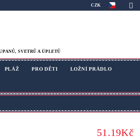
CZK
UPANŮ, SVETRŮ A ÚPLETŮ
PLÁŽ
PRO DĚTI
LOŽNÍ PRÁDLO
51.19Kč
1