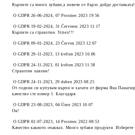
Кърпите са много хубави,а повече от бързо дойде доставката
O
GDPR 26-06-2024
,
07 Prosinec 2023 19:56
O
GDPR 19-02-2024
,
31 Červenec 2023 11:17
Кърпите са страхотни. Успех!!!
O
GDPR 09-01-2024
,
23 Červen 2023 12:07
O
GDPR 29-11-2023
,
13 květen 2023 16:06
O
GDPR 24-11-2023
,
01 květen 2023 11:58
Страхотни хавлии!
O
GDPR 24-11-2023
,
29 duben 2023 08:25
От години си купувам кърпи и халати от фирма Яна Панагюр
качество сте номер 1. Благодаря
O
GDPR 23-08-2023
,
04 Únor 2023 10:07
Ок!
O
GDPR 02-07-2023
,
14 Prosinec 2022 08:53
Качество каквото очаквах. Много хубави продукти. Изберете 