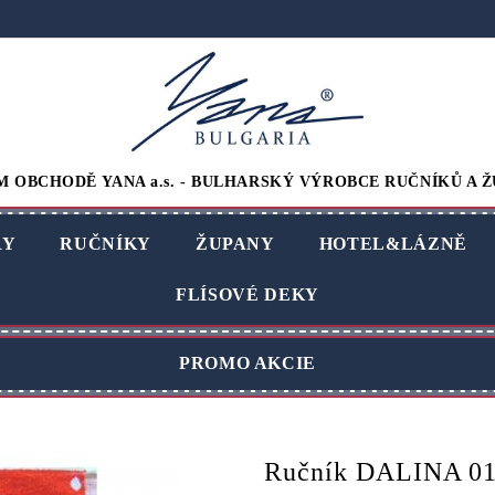
M OBCHODĚ YANA a.s. - BULHARSKÝ VÝROBCE RUČNÍKŮ A Ž
RY
RUČNÍKY
ŽUPANY
HOTEL&LÁZNĚ
FLÍSOVÉ DEKY
PROMO AKCIE
Ručník DALINA 0