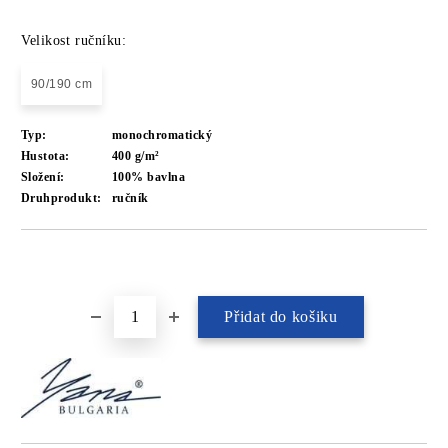
Velikost ručníku:
90/190 cm
Typ:
monochromatický
Hustota:
400 g/m²
Složení:
100% bavlna
Druhprodukt:
ručník