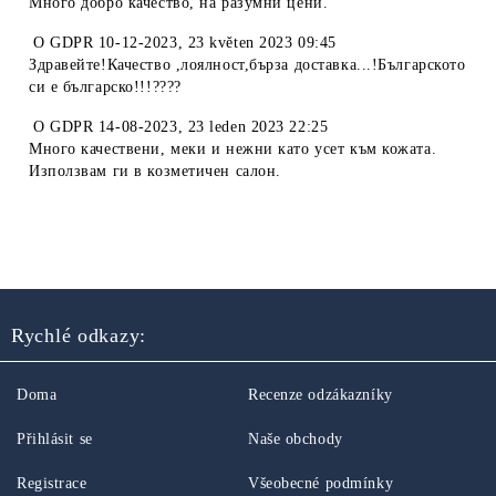
Много добро качество, на разумни цени.
O
GDPR 10-12-2023
,
23 květen 2023 09:45
Здравейте!Качество ,лоялност,бърза доставка...!Българското
си е българско!!!????
O
GDPR 14-08-2023
,
23 leden 2023 22:25
Много качествени, меки и нежни като усет към кожата.
Използвам ги в козметичен салон.
Rychlé odkazy:
Doma
Recenze odzákazníky
Přihlásit se
Naše obchody
Registrace
Všeobecné podmínky