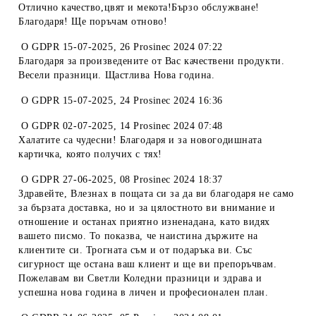
Отлично качество,цвят и мекота!Бързо обслужване!
Благодаря! Ще поръчам отново!
O
GDPR 15-07-2025
,
26 Prosinec 2024 07:22
Благодаря за произведените от Вас качествени продукти.
Весели празници. Щастлива Нова година.
O
GDPR 15-07-2025
,
24 Prosinec 2024 16:36
O
GDPR 02-07-2025
,
14 Prosinec 2024 07:48
Халатите са чудесни! Благодаря и за новогодишната
картичка, която получих с тях!
O
GDPR 27-06-2025
,
08 Prosinec 2024 18:37
Здравейте, Влезнах в пощата си за да ви благодаря не само
за бързата доставка, но и за цялостното ви внимание и
отношение и останах приятно изненадана, като видях
вашето писмо. То показва, че наистина държите на
клиентите си. Трогната съм и от подаръка ви. Със
сигурност ще остана ваш клиент и ще ви препоръчвам.
Пожелавам ви Светли Коледни празници и здрава и
успешна нова година в личен и професионален план.