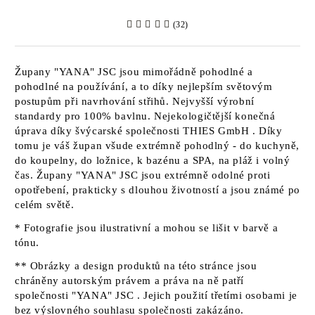
(32)
Župany
"YANA" JSC
jsou mimořádně pohodlné a
pohodlné na používání, a to díky nejlepším světovým
postupům při navrhování střihů. Nejvyšší výrobní
standardy pro 100% bavlnu. Nejekologičtější konečná
úprava díky švýcarské společnosti
THIES GmbH
. Díky
tomu je váš župan všude extrémně pohodlný - do kuchyně,
do koupelny, do ložnice, k bazénu a SPA, na pláž i volný
čas. Župany
"YANA" JSC jsou
extrémně odolné proti
opotřebení, prakticky s dlouhou životností a jsou známé po
celém světě.
* Fotografie jsou ilustrativní a mohou se lišit v barvě a
tónu.
** Obrázky a design produktů na této stránce jsou
chráněny autorským právem a práva na ně patří
společnosti "YANA" JSC
. Jejich použití třetími osobami je
bez výslovného souhlasu společnosti zakázáno.