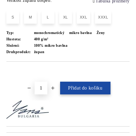
Velikost županů dospělí:
Tabulka prozměry
S
M
L
XL
XXL
XXXL
Typ:
monochromatický
mikro bavlna
Ženy
Hustota:
400 g/m²
Složení:
100% mikro bavlna
Druhprodukt:
župan