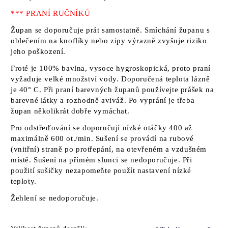
*** PRANÍ RUČNÍKŮ
Župan se doporučuje prát samostatně. Smíchání županu s
oblečením na knoflíky nebo zipy výrazně zvyšuje riziko
jeho poškození.
Froté je 100% bavlna, vysoce hygroskopická, proto praní
vyžaduje velké množství vody. Doporučená teplota lázně
je 40° C. Při praní barevných županů používejte prášek na
barevné látky a rozhodně aviváž. Po vyprání je třeba
župan několikrát dobře vymáchat.
Pro odstřeďování se doporučují nízké otáčky 400 až
maximálně 600 ot./min. Sušení se provádí na rubové
(vnitřní) straně po protřepání, na otevřeném a vzdušném
místě. Sušení na přímém slunci se nedoporučuje. Při
použití sušičky nezapomeňte použít nastavení nízké
teploty.
Žehlení se nedoporučuje.