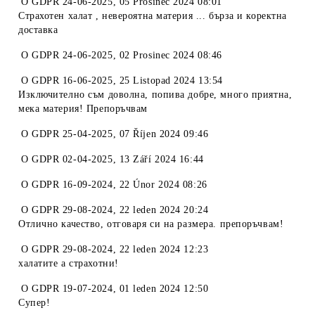
O
GDPR 24-06-2025
,
05 Prosinec 2024 08:01
Страхотен халат , невероятна материя ... бърза и коректна
доставка
O
GDPR 24-06-2025
,
02 Prosinec 2024 08:46
O
GDPR 16-06-2025
,
25 Listopad 2024 13:54
Изключително съм доволна, попива добре, много приятна,
мека материя! Препоръчвам
O
GDPR 25-04-2025
,
07 Říjen 2024 09:46
O
GDPR 02-04-2025
,
13 Září 2024 16:44
O
GDPR 16-09-2024
,
22 Únor 2024 08:26
O
GDPR 29-08-2024
,
22 leden 2024 20:24
Отлично качество, отговаря си на размера. препоръчвам!
O
GDPR 29-08-2024
,
22 leden 2024 12:23
халатите а страхотни!
O
GDPR 19-07-2024
,
01 leden 2024 12:50
Супер!