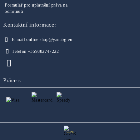
Formulář pro uplatnění práva na
odmítnutí
Kontaktní informace:
E-mail
online.shop@yanabg.eu
Telefon
+359882747222
Práce s
GDPR