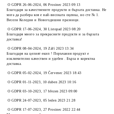
O
GDPR 26-06-2024
,
06 Prosinec 2023 09:13
Благодаря за качествените продукти и бързата доставка. Не
мога да разбера коя е най-високата оценка, но сте № 1.
Весели Коледни и Новогодишни празници.
O
GDPR 17-06-2024
,
30 Listopad 2023 08:20
Благодаря много за прекрасните продукти и за бързата
доставка!
O
GDPR 08-04-2024
,
19 Září 2023 13:34
Благодаря на целият екип ! Поръчания продукт е
изключително качествен и удобен . Бърза и коректна
доставка.
O
GDPR 05-02-2024
,
19 Červenec 2023 18:43
O
GDPR 01-11-2023
,
10 duben 2023 10:16
O
GDPR 03-10-2023
,
17 březen 2023 09:00
O
GDPR 24-07-2023
,
05 leden 2023 21:28
O
GDPR 17-07-2023
,
27 Prosinec 2022 22:44