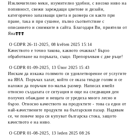
Изключително меки, изумително удобни, с високо ниво на
попивност, свежи зареждащи цветове и дизайн,
категорично запазващи цвета и размера си както при
пране, така и при сушене, пълно съответствие с
описанието и снимките в сайта. Благодаря Ви, приятели от
Яна❣️❣️❣️
O
GDPR 26-11-2025
,
08 květen 2025 15:14
Качеството е точно такова, каквото очаквах! Бързо
обработване на поръката, също. Препоръчвам с две ръце!
O
GDPR 01-09-2025
,
13 Únor 2025 15:43
Иискам да изкажа голямото си удовлетворение от услугите
на ЯНА. Поръчах халат, който се оказа твърде голям и се
наложи да поръчам по-малък размер. Написах имейл
относно създалата се ситуация и още на следващия ден
получих обаждане и нещата се уредиха много лесно и
бързо. Относно качеството на продуктите - това са едни от
най-качествените продукти на българския пазар. Надявам
се, че повече хора си купуват българска стока, защото
качеството е на ниво.
O
GDPR 01-08-2025
,
13 leden 2025 08:26