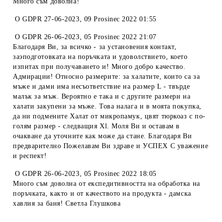
Много съм доволна!
O
GDPR 27-06-2023
,
09 Prosinec 2022 01:55
O
GDPR 26-06-2023
,
05 Prosinec 2022 21:07
Благодаря Ви, за всичко - за установения контакт,
заэподготовката на поръчката и удоволствието, което
изпитах при получаването и! Много добро качество.
Адмирации! Относно размерите: за халатите, които са за
мъже и дами има несъответствие на размер L - твърде
малък за мъж. Вероятно е така и с другите размери на
халати закупени за мъже. Това налага и в моята покупка,
да ни подмените Халат от микропамук, цвят тюркоаз с по-
голям размер - следващия Xl. Моля Ви и оставам в
очакване да уточните как може да стане. Благодаря Ви
предварително Пожелавам Ви здраве и УСПЕХ С уважение
и респект!
O
GDPR 26-06-2023
,
05 Prosinec 2022 18:05
Много съм доволна от експедитивността на обработка на
поръчката, както и от качеството на продукта - дамска
хавлия за баня! Светла Глушкова