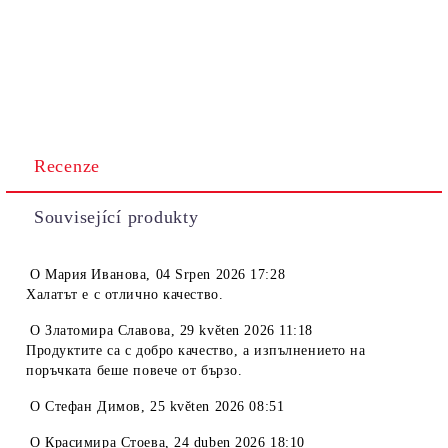
Recenze
Související produkty
O
Мария Иванова
,
04 Srpen 2026 17:28
Халатът е с отлично качество.
O
Златомира Славова
,
29 květen 2026 11:18
Продуктите са с добро качество, а изпълнението на
поръчката беше повече от бързо.
O
Стефан Димов
,
25 květen 2026 08:51
O
Красимира Стоева
,
24 duben 2026 18:10