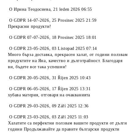
O
Ирина Теодосиева
,
21 leden 2026 06:55
O
GDPR 14-07-2026
,
25 Prosinec 2025 21:59
Прекрасни продукти!
O
GDPR 07-07-2026
,
18 Prosinec 2025 18:01
O
GDPR 23-05-2026
,
03 Listopad 2025 07:14
Много бърза доставка, прекрасен халат, от години ползвам
продуктите на Яна, качество и дълготрайност. Благодаря
ви, бъдете все така успешни!
O
GDPR 20-05-2026
,
31 Říjen 2025 10:43
O
GDPR 06-05-2026
,
17 Říjen 2025 13:31
хубава материя, отговаря на очакванията
O
GDPR 29-03-2026
,
09 Září 2025 12:36
O
GDPR 23-03-2026
,
03 Září 2025 11:03
Халатите са перфектни ползвам вашите продукти от дълги
години Продължавайте да правите български продукти