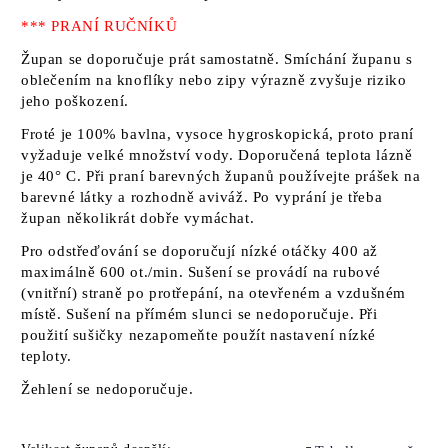
*** PRANÍ RUČNÍKŮ
Župan se doporučuje prát samostatně. Smíchání županu s
oblečením na knoflíky nebo zipy výrazně zvyšuje riziko
jeho poškození.
Froté je 100% bavlna, vysoce hygroskopická, proto praní
vyžaduje velké množství vody. Doporučená teplota lázně
je 40° C. Při praní barevných županů používejte prášek na
barevné látky a rozhodně aviváž. Po vyprání je třeba
župan několikrát dobře vymáchat.
Pro odstřeďování se doporučují nízké otáčky 400 až
maximálně 600 ot./min. Sušení se provádí na rubové
(vnitřní) straně po protřepání, na otevřeném a vzdušném
místě. Sušení na přímém slunci se nedoporučuje. Při
použití sušičky nezapomeňte použít nastavení nízké
teploty.
Žehlení se nedoporučuje.