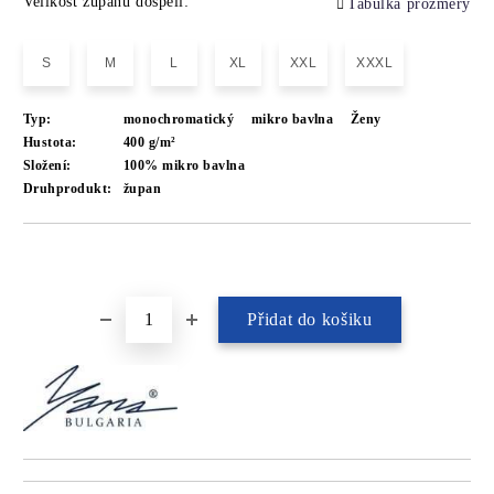
Velikost županů dospělí:
Tabulka prozměry
S
M
L
XL
XXL
XXXL
Typ:
monochromatický
mikro bavlna
Ženy
Hustota:
400 g/m²
Složení:
100% mikro bavlna
Druhprodukt:
župan