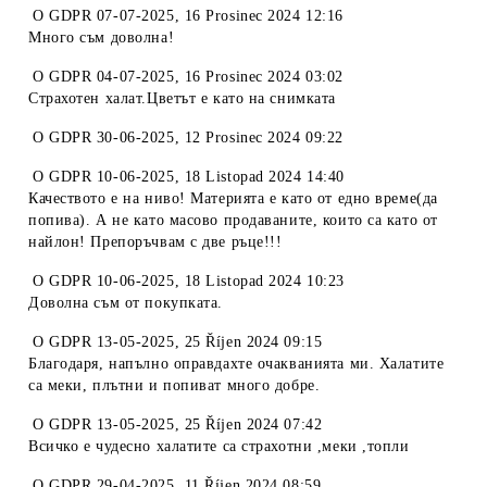
O
GDPR 07-07-2025
,
16 Prosinec 2024 12:16
Много съм доволна!
O
GDPR 04-07-2025
,
16 Prosinec 2024 03:02
Страхотен халат.Цветът е като на снимката
O
GDPR 30-06-2025
,
12 Prosinec 2024 09:22
O
GDPR 10-06-2025
,
18 Listopad 2024 14:40
Качеството е на ниво! Материята е като от едно време(да
попива). А не като масово продаваните, които са като от
найлон! Препоръчвам с две ръце!!!
O
GDPR 10-06-2025
,
18 Listopad 2024 10:23
Доволна съм от покупката.
O
GDPR 13-05-2025
,
25 Říjen 2024 09:15
Благодаря, напълно оправдахте очакванията ми. Халатите
са меки, плътни и попиват много добре.
O
GDPR 13-05-2025
,
25 Říjen 2024 07:42
Всичко е чудесно халатите са страхотни ,меки ,топли
O
GDPR 29-04-2025
,
11 Říjen 2024 08:59