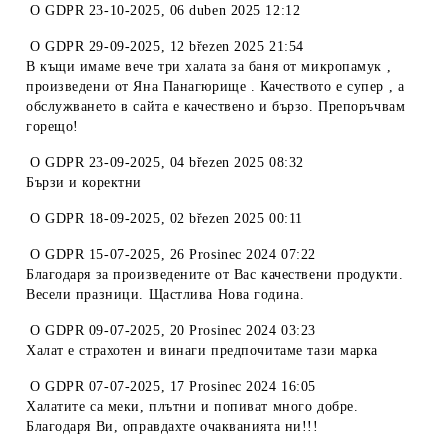
O
GDPR 23-10-2025
,
06 duben 2025 12:12
O
GDPR 29-09-2025
,
12 březen 2025 21:54
В къщи имаме вече три халата за баня от микропамук ,
произведени от Яна Панагюрище . Качеството е супер , а
обслужването в сайта е качествено и бързо. Препоръчвам
горещо!
O
GDPR 23-09-2025
,
04 březen 2025 08:32
Бързи и коректни
O
GDPR 18-09-2025
,
02 březen 2025 00:11
O
GDPR 15-07-2025
,
26 Prosinec 2024 07:22
Благодаря за произведените от Вас качествени продукти.
Весели празници. Щастлива Нова година.
O
GDPR 09-07-2025
,
20 Prosinec 2024 03:23
Халат е страхотен и винаги предпочитаме тази марка
O
GDPR 07-07-2025
,
17 Prosinec 2024 16:05
Халатите са меки, плътни и попиват много добре.
Благодаря Ви, оправдахте очакванията ни!!!