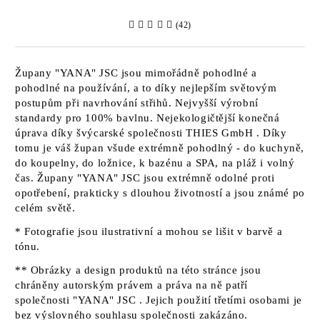
(42)
Župany
"YANA" JSC
jsou mimořádně pohodlné a
pohodlné na používání, a to díky nejlepším světovým
postupům při navrhování střihů. Nejvyšší výrobní
standardy pro 100% bavlnu. Nejekologičtější konečná
úprava díky švýcarské společnosti
THIES GmbH
. Díky
tomu je váš župan všude extrémně pohodlný - do kuchyně,
do koupelny, do ložnice, k bazénu a SPA, na pláž i volný
čas. Župany
"YANA" JSC jsou
extrémně odolné proti
opotřebení, prakticky s dlouhou životností a jsou známé po
celém světě.
* Fotografie jsou ilustrativní a mohou se lišit v barvě a
tónu.
** Obrázky a design produktů na této stránce jsou
chráněny autorským právem a práva na ně patří
společnosti "YANA" JSC
. Jejich použití třetími osobami je
bez výslovného souhlasu společnosti zakázáno.