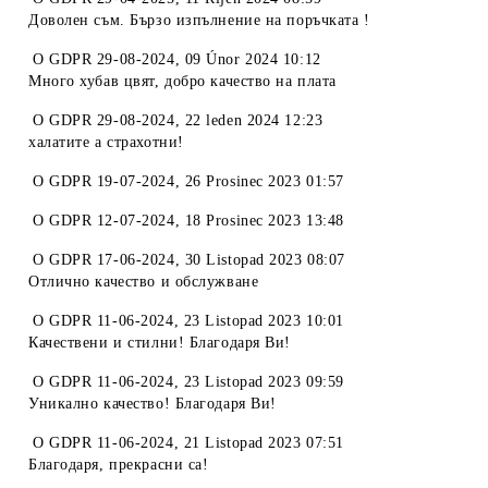
Доволен съм. Бързо изпълнение на поръчката !
O
GDPR 29-08-2024
,
09 Únor 2024 10:12
Много хубав цвят, добро качество на плата
O
GDPR 29-08-2024
,
22 leden 2024 12:23
халатите а страхотни!
O
GDPR 19-07-2024
,
26 Prosinec 2023 01:57
O
GDPR 12-07-2024
,
18 Prosinec 2023 13:48
O
GDPR 17-06-2024
,
30 Listopad 2023 08:07
Отлично качество и обслужване
O
GDPR 11-06-2024
,
23 Listopad 2023 10:01
Качествени и стилни! Благодаря Ви!
O
GDPR 11-06-2024
,
23 Listopad 2023 09:59
Уникално качество! Благодаря Ви!
O
GDPR 11-06-2024
,
21 Listopad 2023 07:51
Благодаря, прекрасни са!