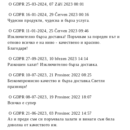
O
GDPR 25-03-2024
,
07 Září 2023 00:01
O
GDPR 16-01-2024
,
29 Červen 2023 00:16
Чудесни продукти, чудесна и бърза услуга.
O
GDPR 11-01-2024
,
25 Červen 2023 09:46
Изключително бърза доставка! Поръчвам за пореден път и
отново всичко е на ниво - качествено и красиво.
Благодаря!
O
GDPR 27-09-2023
,
10 březen 2023 14:14
Разкошен халат! Изключително бърза доставка.
O
GDPR 10-07-2023
,
21 Prosinec 2022 08:25
Безкомпромисно качество и бърза доставка.Светли
празници!
O
GDPR 08-07-2023
,
19 Prosinec 2022 18:07
Всичко е супер
O
GDPR 21-06-2023
,
03 Prosinec 2022 14:57
Аз и преди съм си поръчвала халати и винаги съм била
доволна от качеството им.