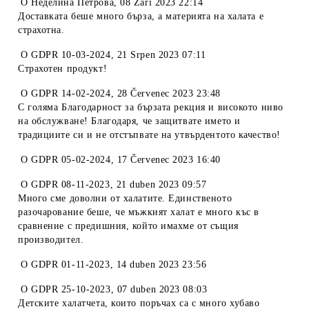
O
Неделина Петрова
,
08 Září 2023 22:14
Доставката беше много бърза, а материята на халата е
страхотна.
O
GDPR 10-03-2024
,
21 Srpen 2023 07:11
Страхотен продукт!
O
GDPR 14-02-2024
,
28 Červenec 2023 23:48
С голяма Благодарност за бързата рекция и високото ниво
на обслужване! Благодаря, че защитвате името и
традициите си и не отстъпвате на утвърдентото качество!
O
GDPR 05-02-2024
,
17 Červenec 2023 16:40
O
GDPR 08-11-2023
,
21 duben 2023 09:57
Много сме доволни от халатите. Единственото
разочарование беше, че мъжкият халат е много къс в
сравнение с предишния, който имахме от същия
производител.
O
GDPR 01-11-2023
,
14 duben 2023 23:56
O
GDPR 25-10-2023
,
07 duben 2023 08:03
Детските халатчета, които поръчах са с много хубаво