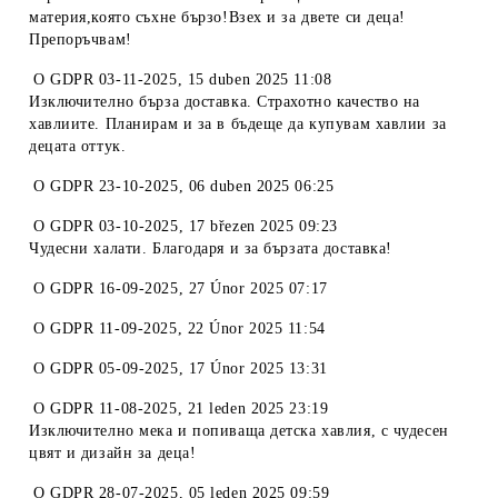
материя,която съхне бързо!Взех и за двете си деца!
Препоръчвам!
O
GDPR 03-11-2025
,
15 duben 2025 11:08
Изключително бърза доставка. Страхотно качество на
хавлиите. Планирам и за в бъдеще да купувам хавлии за
децата оттук.
O
GDPR 23-10-2025
,
06 duben 2025 06:25
O
GDPR 03-10-2025
,
17 březen 2025 09:23
Чудесни халати. Благодаря и за бързата доставка!
O
GDPR 16-09-2025
,
27 Únor 2025 07:17
O
GDPR 11-09-2025
,
22 Únor 2025 11:54
O
GDPR 05-09-2025
,
17 Únor 2025 13:31
O
GDPR 11-08-2025
,
21 leden 2025 23:19
Изключително мека и попиваща детска хавлия, с чудесен
цвят и дизайн за деца!
O
GDPR 28-07-2025
,
05 leden 2025 09:59