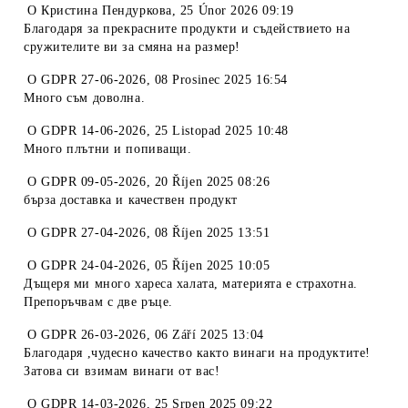
O
Кристина Пендуркова
,
25 Únor 2026 09:19
Благодаря за прекрасните продукти и съдействието на
сружителите ви за смяна на размер!
O
GDPR 27-06-2026
,
08 Prosinec 2025 16:54
Много съм доволна.
O
GDPR 14-06-2026
,
25 Listopad 2025 10:48
Много плътни и попиващи.
O
GDPR 09-05-2026
,
20 Říjen 2025 08:26
бърза доставка и качествен продукт
O
GDPR 27-04-2026
,
08 Říjen 2025 13:51
O
GDPR 24-04-2026
,
05 Říjen 2025 10:05
Дъщеря ми много хареса халата, материята е страхотна.
Препоръчвам с две ръце.
O
GDPR 26-03-2026
,
06 Září 2025 13:04
Благодаря ,чудесно качество както винаги на продуктите!
Затова си взимам винаги от вас!
O
GDPR 14-03-2026
,
25 Srpen 2025 09:22