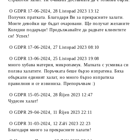
O
GDPR 17-06-2024
,
28 Listopad 2023 13:12
Получих пратката. Благодаря Ви за прекрасните халати.
Моите девойки ще бъдат очаровани. Ще получат желаните
Коледни подаръци! Продължавайте да радвате клиентите
си! Успех!
O
GDPR 17-06-2024
,
27 Listopad 2023 08:10
O
GDPR 13-06-2024
,
25 Listopad 2023 19:08
много хубава материя, микропамук. Малката с усмивка си
ползва халатите. Поръчката беше бързо изпратена. Бяха
объркали единият халат, но много бързо изпратиха
правилния и се извиниха. Препоръчвам :)
O
GDPR 15-05-2024
,
28 Říjen 2023 12:47
Чудесен халат!
O
GDPR 29-04-2024
,
11 Říjen 2023 22:11
O
GDPR 31-03-2024
,
12 Září 2023 22:23
Благодаря много за прекрасните халати!