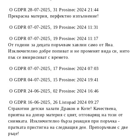
O
GDPR 28-07-2025
,
31 Prosinec 2024 21:44
Прекрасна материя, перфектно изпълнение!
O
GDPR 07-07-2025
,
19 Prosinec 2024 11:31
O
GDPR 07-07-2025
,
19 Prosinec 2024 11:17
От години за децата поръчвам хавлии само от Яна.
Изключително добре попиват и не променят вида си, нито
пък се вмирисиват с времето.
O
GDPR 07-07-2025
,
17 Prosinec 2024 07:03
O
GDPR 04-07-2025
,
15 Prosinec 2024 19:41
O
GDPR 24-06-2025
,
02 Prosinec 2024 16:46
O
GDPR 16-06-2025
,
26 Listopad 2024 09:27
Страхотни детски халати Дракон и Коте! Качествена,
приятна на допир материя с цвят, отговарящ на този от
снимката. Изключително бърза реакция при поръчка -
пратката пристигна на следващия ден. Препоръчвам с две
ръце!