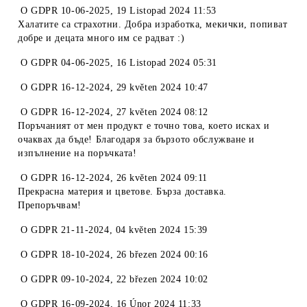
O
GDPR 10-06-2025
,
19 Listopad 2024 11:53
Халатите са страхотни. Добра изработка, мекички, попиват
добре и децата много им се радват :)
O
GDPR 04-06-2025
,
16 Listopad 2024 05:31
O
GDPR 16-12-2024
,
29 květen 2024 10:47
O
GDPR 16-12-2024
,
27 květen 2024 08:12
Поръчаният от мен продукт е точно това, което исках и
очаквах да бъде! Благодаря за бързото обслужване и
изпълнение на поръчката!
O
GDPR 16-12-2024
,
26 květen 2024 09:11
Прекрасна материя и цветове. Бърза доставка.
Препоръчвам!
O
GDPR 21-11-2024
,
04 květen 2024 15:39
O
GDPR 18-10-2024
,
26 březen 2024 00:16
O
GDPR 09-10-2024
,
22 březen 2024 10:02
O
GDPR 16-09-2024
,
16 Únor 2024 11:33