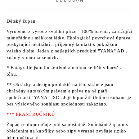
(79)
Dětský župan.
Vyrobeno z vysoce kvalitní příze - 100% bavlna, zaručující
mimořádnou měkkost látky. Ekologická povrchová úprava
poskytující neutrální a příjemný kontakt s pokožkou
vašeho dítěte. Jeden z nejlepších produktů
"YANA" AD
,
známý v mnoha zemích.
* Fotografie jsou ilustrativní a mohou se lišit v barvě a
tónu.
** Obrázky a design produktů na této stránce jsou
chráněny autorským právem a práva na ně patří
společnosti "YANA" JSC
. Jejich použití třetími osobami je
bez výslovného souhlasu společnosti zakázáno.
*** PRANÍ RUČNÍKŮ
Župan se doporučuje prát samostatně. Smíchání županu s
oblečením na knoflíky nebo zipy výrazně zvyšuje riziko
jeho poškození.