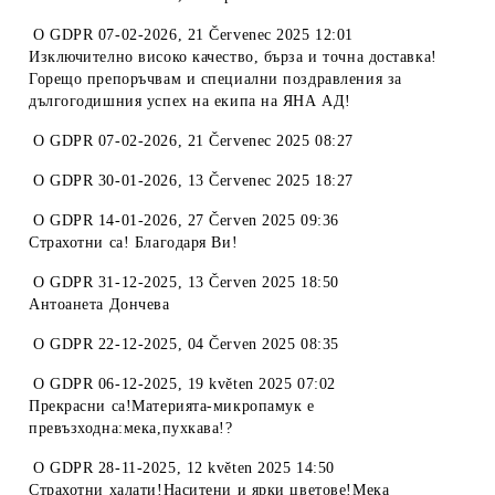
O
GDPR 07-02-2026
,
21 Červenec 2025 12:01
Изключително високо качество, бърза и точна доставка!
Горещо препоръчвам и специални поздравления за
дългогодишния успех на екипа на ЯНА АД!
O
GDPR 07-02-2026
,
21 Červenec 2025 08:27
O
GDPR 30-01-2026
,
13 Červenec 2025 18:27
O
GDPR 14-01-2026
,
27 Červen 2025 09:36
Страхотни са! Благодаря Ви!
O
GDPR 31-12-2025
,
13 Červen 2025 18:50
Антоанета Дончева
O
GDPR 22-12-2025
,
04 Červen 2025 08:35
O
GDPR 06-12-2025
,
19 květen 2025 07:02
Прекрасни са!Материята-микропамук е
превъзходна:мека,пухкава!?
O
GDPR 28-11-2025
,
12 květen 2025 14:50
Страхотни халати!Наситени и ярки цветове!Мека