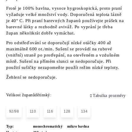
Froté je 100% bavlna, vysoce hygroskopická, proto praní
vyžaduje velké množství vody. Doporučená teplota lázně
je 40° C. Při praní barevných županů používejte prášek na
barevné látky a rozhodně aviváž. Po vyprání je třeba
župan několikrát dobře vymáchat.
Pro odstřeďování se doporučují nízké otáčky 400 až
maximálně 600 ot./min. Sušení se provádí na rubové
(vnitřní) straně po protřepání, na otevřeném a vzdušném
místě. Sušení na přímém slunci se nedoporučuje. Při
použití sušičky nezapomeňte použít režim nízké teploty.
Žehlení se nedoporučuje.
Velikost županůdětinský:
Tabulka prozměry
92/98
110
116
128
134
Typ:
monochromatický
mikro bavlna