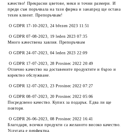
качество! Прекрасни цветове, меки и точни размери. И
преди съм поръчвала на тази фирма и занапред ще остана
техен клиент. Препоръчвам!
O
GDPR 17-10-2023
,
24 březen 2023 11:51
O
GDPR 07-08-2023
,
19 leden 2023 07:35
Много качествена хавлия. Препоръчвам
O
GDPR 24-07-2023
,
04 leden 2023 22:09
O
GDPR 17-07-2023
,
28 Prosinec 2022 20:49
Отлично качество на доставените продуктите и бързо и
коректно обслужване.
O
GDPR 12-07-2023
,
23 Prosinec 2022 07:27
O
GDPR 08-07-2023
,
20 Prosinec 2022 05:06
Посредсвено качество. Купих за подарък. Едва ли ще
повторя.
O
GDPR 26-06-2023
,
08 Prosinec 2022 16:41
Благодаря, всички продукти са желаното високо качество.
Услугата е перфектна.