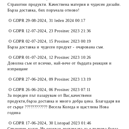
Страхотни продукти. Качествена материя и чудесен дизайн.
Бърза доставка, бих поръчала отново!
O
GDPR 29-08-2024
,
31 leden 2024 00:17
O
GDPR 12-07-2024
,
23 Prosinec 2023 21:36
O
GDPR 02-07-2024
,
15 Prosinec 2023 00:19
Бърза доставка и чудесен продукт - очарована съм.
O
GDPR 01-07-2024
,
12 Prosinec 2023 10:26
Доволна съм от всичко, най-вече от бърдата реакция и
изпращане
O
GDPR 27-06-2024
,
09 Prosinec 2023 13:19
O
GDPR 26-06-2024
,
06 Prosinec 2023 07:11
За пореден път пазарувам от Вас,качествени
продукти,бърза доставка и много добра цена. Благодаря ви
от сърце ???????????? Весела Коледа и щастлива Нова
година
O
GDPR 17-06-2024
,
30 Listopad 2023 01:46
Страхотен халат. Не очаквах доставката да е толкова бърза.