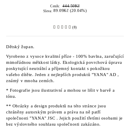
444.50Kč
Ceník:
89.09Kč (20.04%)
Sleva:
(8)
Dětský župan.
Vyrobeno z vysoce kvalitní příze - 100% bavlna, zaručující
mimořádnou měkkost látky. Ekologická povrchová úprava
poskytující neutrální a příjemný kontakt s pokožkou
vašeho dítěte. Jeden z nejlepších produktů
"YANA" AD
,
známý v mnoha zemích.
* Fotografie jsou ilustrativní a mohou se lišit v barvě a
tónu.
** Obrázky a design produktů na této stránce jsou
chráněny autorským právem a práva na ně patří
společnosti "YANA" JSC
. Jejich použití třetími osobami je
bez výslovného souhlasu společnosti zakázáno.