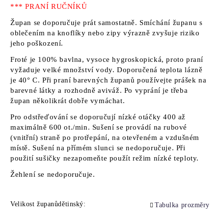
*** PRANÍ RUČNÍKŮ
Župan se doporučuje prát samostatně. Smíchání županu s
oblečením na knoflíky nebo zipy výrazně zvyšuje riziko
jeho poškození.
Froté je 100% bavlna, vysoce hygroskopická, proto praní
vyžaduje velké množství vody. Doporučená teplota lázně
je 40° C. Při praní barevných županů používejte prášek na
barevné látky a rozhodně aviváž. Po vyprání je třeba
župan několikrát dobře vymáchat.
Pro odstřeďování se doporučují nízké otáčky 400 až
maximálně 600 ot./min. Sušení se provádí na rubové
(vnitřní) straně po protřepání, na otevřeném a vzdušném
místě. Sušení na přímém slunci se nedoporučuje. Při
použití sušičky nezapomeňte použít režim nízké teploty.
Žehlení se nedoporučuje.
Velikost županůdětinský:
Tabulka prozměry