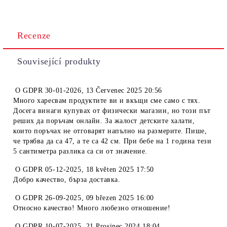
Recenze
Související produkty
O
GDPR 30-01-2026
,
13 Červenec 2025 20:56
Много харесвам продуктите ви и вкъщи сме само с тях.
Досега винаги купувах от физически магазин, но този път
реших да поръчам онлайн. За жалост детските халати,
които поръчах не отговарят напълно на размерите. Пише,
че трябва да са 47, а те са 42 см. При бебе на 1 година тези
5 сантиметра разлика са си от значение.
O
GDPR 05-12-2025
,
18 květen 2025 17:50
Добро качество, бърза доставка.
O
GDPR 26-09-2025
,
09 březen 2025 16:00
Относно качество! Много любезно отношение!
O
GDPR 10-07-2025
,
21 Prosinec 2024 18:04