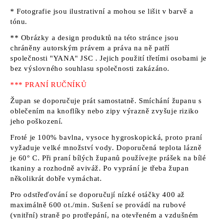
* Fotografie jsou ilustrativní a mohou se lišit v barvě a
tónu.
** Obrázky a design produktů na této stránce jsou
chráněny autorským právem a práva na ně patří
společnosti "YANA" JSC
. Jejich použití třetími osobami je
bez výslovného souhlasu společnosti zakázáno.
*** PRANÍ RUČNÍKŮ
Župan se doporučuje prát samostatně. Smíchání županu s
oblečením na knoflíky nebo zipy výrazně zvyšuje riziko
jeho poškození.
Froté je 100% bavlna, vysoce hygroskopická, proto praní
vyžaduje velké množství vody. Doporučená teplota lázně
je 60° C. Při praní bílých županů používejte prášek na bílé
tkaniny a rozhodně aviváž. Po vyprání je třeba župan
několikrát dobře vymáchat.
Pro odstřeďování se doporučují nízké otáčky 400 až
maximálně 600 ot./min. Sušení se provádí na rubové
(vnitřní) straně po protřepání, na otevřeném a vzdušném