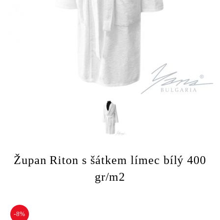
Župan Riton s šátkem límec bílý 400
gr/m2
-8%