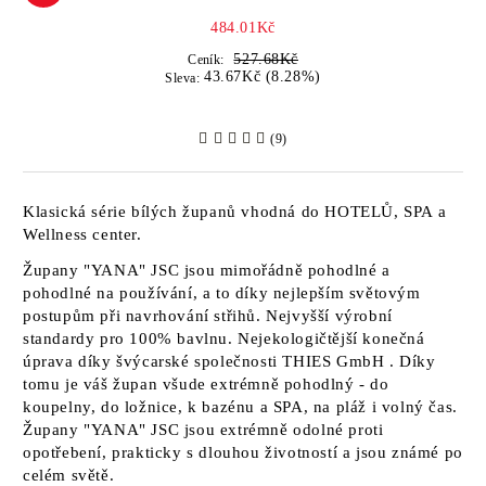
484.01Kč
527.68Kč
Ceník:
43.67Kč (8.28%)
Sleva:
(9)
Klasická série bílých županů vhodná do HOTELŮ, SPA a
Wellness center.
Župany
"YANA" JSC
jsou mimořádně pohodlné a
pohodlné na používání, a to díky nejlepším světovým
postupům při navrhování střihů. Nejvyšší výrobní
standardy pro 100% bavlnu. Nejekologičtější konečná
úprava díky švýcarské společnosti
THIES GmbH
. Díky
tomu je váš župan všude extrémně pohodlný - do
koupelny, do ložnice, k bazénu a SPA, na pláž i volný čas.
Župany
"YANA" JSC jsou
extrémně odolné proti
opotřebení, prakticky s dlouhou životností a jsou známé po
celém světě.