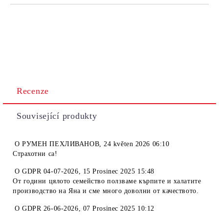
Recenze
Související produkty
O
РУМЕН ПЕХЛИВАНОВ
,
24 květen 2026 06:10
Страхотни са!
O
GDPR 04-07-2026
,
15 Prosinec 2025 15:48
От години цялото семейство ползваме кърпите и халатите
производство на Яна и сме много доволни от качеството.
O
GDPR 26-06-2026
,
07 Prosinec 2025 10:12