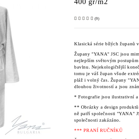
400 gr/m2
(9)
Klasická série bílých županů
Župany
"YANA" JSC
jsou mim
nejlepším světovým postupům 
bavlnu. Nejekologičtější kone
tomu je váš župan všude extré
pláž i volný čas. Župany
"YAN
dlouhou životností a jsou zná
* Fotografie jsou ilustrativní 
** Obrázky a design produktů 
ně patří
společnosti "YANA" 
společnosti zakázáno.
*** PRANÍ RUČNÍKŮ