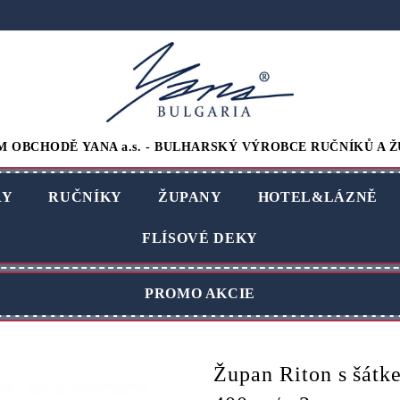
M OBCHODĚ YANA a.s. - BULHARSKÝ VÝROBCE RUČNÍKŮ A Ž
RY
RUČNÍKY
ŽUPANY
HOTEL&LÁZNĚ
FLÍSOVÉ DEKY
PROMO AKCIE
Župan Riton s šátk