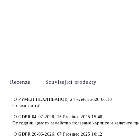
Recenze
Související produkty
O
РУМЕН ПЕХЛИВАНОВ
,
24 květen 2026 06:10
Страхотни са!
O
GDPR 04-07-2026
,
15 Prosinec 2025 15:48
От години цялото семейство ползваме кърпите и халатите пр
O
GDPR 26-06-2026
,
07 Prosinec 2025 10:12