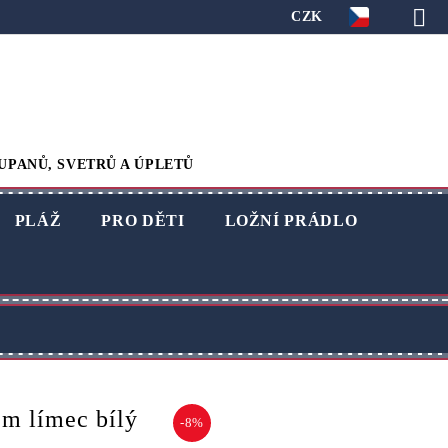
CZK
UPANŮ, SVETRŮ A ÚPLETŮ
PLÁŽ
PRO DĚTI
LOŽNÍ PRÁDLO
em límec bílý
-8%