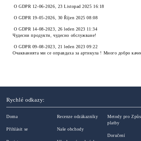
O
GDPR 12-06-2026
,
23 Listopad 2025 16:18
O
GDPR 19-05-2026
,
30 Říjen 2025 08:08
O
GDPR 14-08-2023
,
26 leden 2023 11:34
Чудесни продукти, чудесно обслужване!
O
GDPR 09-08-2023
,
21 leden 2023 09:22
Очакванията ми се оправдаха за артикула ! Много добро каче
Rychlé odkazy:
Doma
Recenze odzákazníky
Metody pro Způ
platby
Přihlásit se
Naše obchody
Doručení