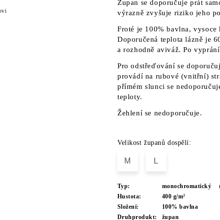
Župan se doporučuje prát sam
ovi
výrazně zvyšuje riziko jeho p
Froté je 100% bavlna, vysoce 
Doporučená teplota lázně je 60
a rozhodně aviváž. Po vyprání
Pro odstřeďování se doporučuj
provádí na rubové (vnitřní) s
přímém slunci se nedoporučuje
teploty.
Žehlení se nedoporučuje.
Velikost županů dospělí:
M
L
Typ:
monochromatický
Hustota:
400 g/m²
Složení:
100% bavlna
Druhprodukt:
župan