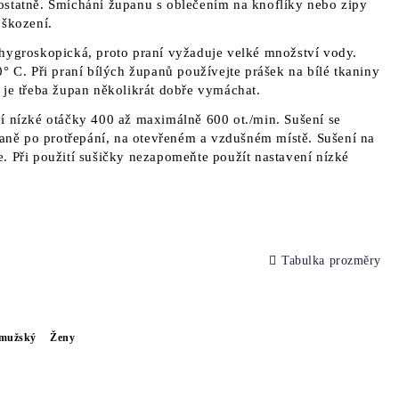
ostatně. Smíchání županu s oblečením na knoflíky nebo zipy
oškození.
hygroskopická, proto praní vyžaduje velké množství vody.
° C. Při praní bílých županů používejte prášek na bílé tkaniny
 je třeba župan několikrát dobře vymáchat.
í nízké otáčky 400 až maximálně 600 ot./min. Sušení se
traně po protřepání, na otevřeném a vzdušném místě. Sušení na
. Při použití sušičky nezapomeňte použít nastavení nízké
Tabulka prozměry
mužský
Ženy