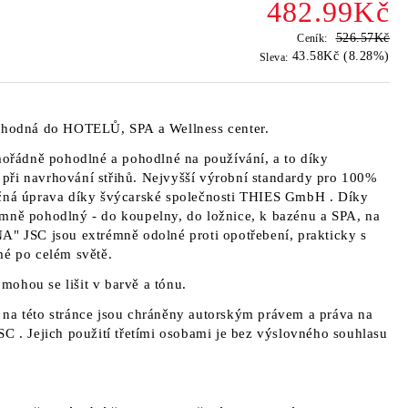
482.99Kč
526.57Kč
Ceník:
43.58Kč (8.28%)
Sleva:
 vhodná do HOTELŮ, SPA a Wellness center.
ořádně pohodlné a pohodlné na používání, a to díky
při navrhování střihů. Nejvyšší výrobní standardy pro 100%
čná úprava díky švýcarské společnosti
THIES GmbH
. Díky
mně pohodlný - do koupelny, do ložnice, k bazénu a SPA, na
A" JSC jsou
extrémně odolné proti opotřebení, prakticky s
mé po celém světě.
a mohou se lišit v barvě a tónu.
na této stránce jsou chráněny autorským právem a práva na
JSC
. Jejich použití třetími osobami je bez výslovného souhlasu