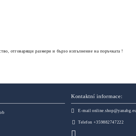
ство, отговарящи размери и бързо изпълнение на поръчката !
Kontaktní informace:
E-mail
online.shop@yanabg.e
sob
Telefon
+359882747222