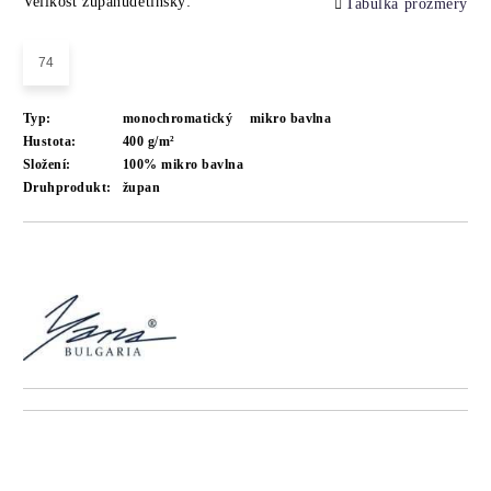
Velikost županůdětinský:
Tabulka prozměry
74
Typ:
monochromatický
mikro bavlna
Hustota:
400 g/m²
Složení:
100% mikro bavlna
Druhprodukt:
župan