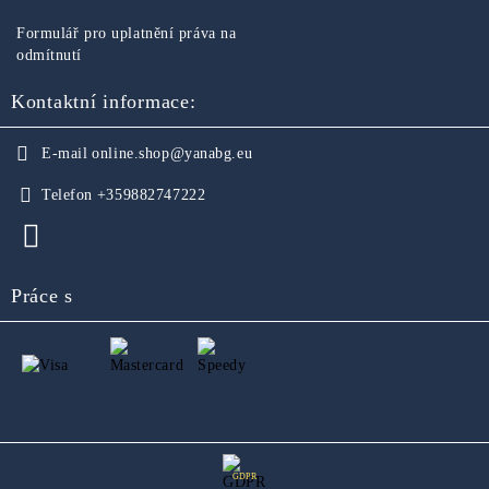
Formulář pro uplatnění práva na
odmítnutí
Kontaktní informace:
E-mail
online.shop@yanabg.eu
Telefon
+359882747222
Práce s
GDPR