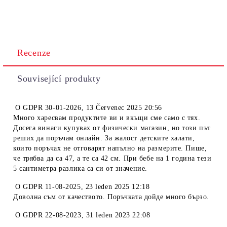
Recenze
Související produkty
O
GDPR 30-01-2026
,
13 Červenec 2025 20:56
Много харесвам продуктите ви и вкъщи сме само с тях.
Досега винаги купувах от физически магазин, но този път
реших да поръчам онлайн. За жалост детските халати,
които поръчах не отговарят напълно на размерите. Пише,
че трябва да са 47, а те са 42 см. При бебе на 1 година тези
5 сантиметра разлика са си от значение.
O
GDPR 11-08-2025
,
23 leden 2025 12:18
Доволна съм от качеството. Поръчката дойде много бързо.
O
GDPR 22-08-2023
,
31 leden 2023 22:08