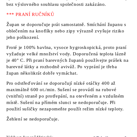
bez výslovného souhlasu společnosti zakázáno.
*** PRANÍ RUČNÍKŮ
Župan se doporučuje prát samostatně. Smíchání županu s
oblečením na knoflíky nebo zipy výrazně zvyšuje riziko
jeho poškození.
Froté je 100% bavlna, vysoce hygroskopická, proto praní
vyžaduje velké množství vody. Doporučená teplota lázně
je 40° C. Při praní barevných županů používejte prášek na
barevné látky a rozhodně aviváž. Po vyprání je třeba
župan několikrát dobře vymáchat.
Pro odstřeďování se doporučují nízké otáčky 400 až
maximálně 600 ot./min. Sušení se provádí na rubové
(vnitřní) straně po protřepání, na otevřeném a vzdušném
místě. Sušení na přímém slunci se nedoporučuje. Při
použití sušičky nezapomeňte použít režim nízké teploty.
Žehlení se nedoporučuje.