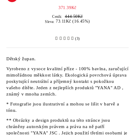
371.39Kč
444.50Kč
Ceník:
73.11Kč (16.45%)
Sleva:
(3)
Dětský župan.
Vyrobeno z vysoce kvalitní příze - 100% bavlna, zaručující
mimořádnou měkkost látky. Ekologická povrchová úprava
poskytující neutrální a příjemný kontakt s pokožkou
vašeho dítěte. Jeden z nejlepších produktů
"YANA" AD
,
známý v mnoha zemích.
* Fotografie jsou ilustrativní a mohou se lišit v barvě a
tónu.
** Obrázky a design produktů na této stránce jsou
chráněny autorským právem a práva na ně patří
společnosti "YANA" JSC
. Jejich použití třetími osobami je