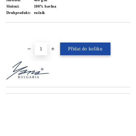
Hustota:
400 g/m²
Složení:
100% bavlna
Druhprodukt:
ručník