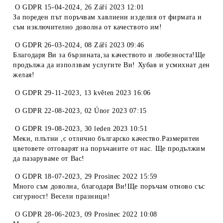
O
GDPR 15-04-2024
,
26 Září 2023 12:01
За пореден път поръчвам хавлиени изделия от фирмата и
съм изключително доволна от качеството им!
O
GDPR 26-03-2024
,
08 Září 2023 09:46
Благодаря Ви за бързината,за качеството и любезноста!Ще
продължа да използвам услугите Ви! Хубав и усмихнат ден
желая!
O
GDPR 29-11-2023
,
13 květen 2023 16:06
O
GDPR 22-08-2023
,
02 Únor 2023 07:15
O
GDPR 19-08-2023
,
30 leden 2023 10:51
Меки, плътни ,с отлично българско качество.Размеритеи
цветовете отговарят на поръчаните от нас. Ще продължим
да пазаруваме от Вас!
O
GDPR 18-07-2023
,
29 Prosinec 2022 15:59
Много съм доволна, благодаря Ви!Ще поръчам отново със
сигурност! Весели празници!
O
GDPR 28-06-2023
,
09 Prosinec 2022 10:08