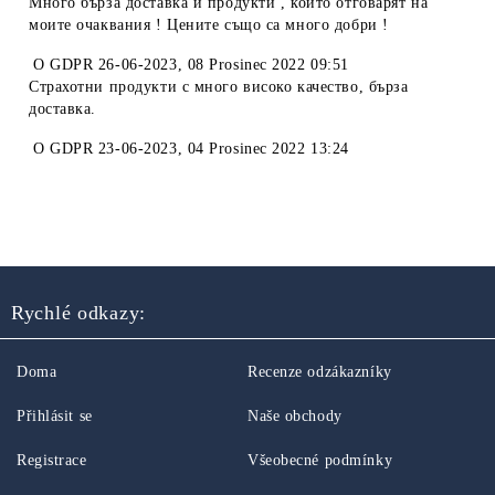
Много бърза доставка и продукти , които отговарят на
моите очаквания ! Цените също са много добри !
O
GDPR 26-06-2023
,
08 Prosinec 2022 09:51
Страхотни продукти с много високо качество, бърза
доставка.
O
GDPR 23-06-2023
,
04 Prosinec 2022 13:24
Rychlé odkazy:
Doma
Recenze odzákazníky
Přihlásit se
Naše obchody
Registrace
Všeobecné podmínky