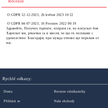
Recenze
O
GDPR 12-12-2023
,
26 květen 2023 10:22
O
GDPR 04-07-2023
,
16 Prosinec 2022 00:19
Здравейте, Получих търпите, изпратя ги, не изпускат боя.
Харесват ми, рекички са и мисля, че ще ги ползваме с
удоволствие. Благодаря, при нужда отново ще поръчам от
вас.
Rychlé odkazy:
Doma
Recenze odzákazníky
Přihlásit se
Naše obchody