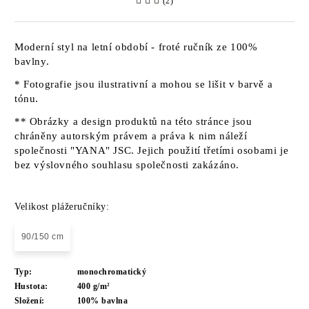
(2)
Moderní styl na letní období - froté ručník ze 100%
bavlny.
* Fotografie jsou ilustrativní a mohou se lišit v barvě a
tónu.
** Obrázky a design produktů na této stránce jsou
chráněny autorským právem a práva k nim náleží
společnosti "YANA" JSC. Jejich použití třetími osobami je
bez výslovného souhlasu společnosti zakázáno.
Velikost plážeručníky:
90/150 cm
Typ:
monochromatický
Hustota:
400 g/m²
Složení:
100% bavlna