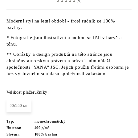
(6)
Moderní styl na letní období - froté ručník ze 100%
bavlny.
* Fotografie jsou ilustrativní a mohou se lišit v barvě a
tónu.
** Obrázky a design produktů na této stránce jsou
chráněny autorským právem a práva k nim náleží
společnosti "YANA" JSC. Jejich použití třetími osobami je
bez výslovného souhlasu společnosti zakázáno.
Velikost plážeručníky:
90/150 cm
Typ:
monochromatický
Hustota:
400 g/m²
Složení:
100% bavlna