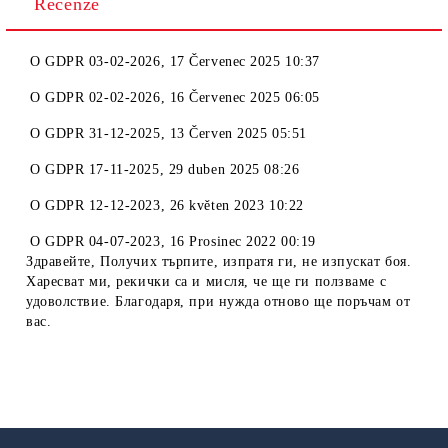
Recenze
O
GDPR 03-02-2026
,
17 Červenec 2025 10:37
O
GDPR 02-02-2026
,
16 Červenec 2025 06:05
O
GDPR 31-12-2025
,
13 Červen 2025 05:51
O
GDPR 17-11-2025
,
29 duben 2025 08:26
O
GDPR 12-12-2023
,
26 květen 2023 10:22
O
GDPR 04-07-2023
,
16 Prosinec 2022 00:19
Здравейте, Получих търпите, изпратя ги, не изпускат боя.
Харесват ми, рекички са и мисля, че ще ги ползваме с
удоволствие. Благодаря, при нужда отново ще поръчам от
вас.