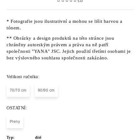
(2)
* Fotografie jsou ilustrativní a mohou se lišit barvou a
tónem.
** Obrázky a design produktů na této stránce jsou
chráněny autorským právem a práva na ně patří
společnosti "YANA" JSC. Jejich použití třetími osobami je
bez výslovného souhlasu společnosti zakázáno.
Velikost ručníku:
70/70 cm
90/90 cm
OSTATNÍ:
Pleny
Typ:
dítě