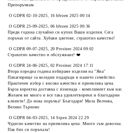
Препоръчвам.
O
GDPR 02-10-2025
,
16 březen 2025 00:14
O
GDPR 23-09-2025
,
06 březen 2025 00:36
Преди година случайно си купих Ваши изделия. Сега
поръчах от сайта. Хубави цветове, страхотно качество!
O
GDPR 09-07-2025
,
20 Prosinec 2024 09:02
Страхотно качество и обслужване! ❤️
O
GDPR 24-06-2025
,
02 Prosinec 2024 17:11
Втора поредна година избираме изделия на "Яна"
Панагюрище за коледни подаръци в нашето семейство.
Практичен избор с високо качество и приемлива цена.
Бърза коректна доставка с изненада - комплимент към нас.
Желаем ви много и все така удовлетворени и благодарни
клиенти! До нова поръчка! Благодаря! Мила Велчева,
Велико Търново
O
GDPR 04-03-2025
,
14 Srpen 2024 22:29
Чудесно качество на приемлива цена. Много съм доволна.
Пак бих си поръчала!