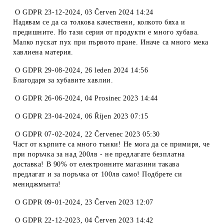
O
GDPR 23-12-2024
,
03 Červen 2024 14:24
Надявам се да са толкова качествени, колкото бяха и
предишните. Но тази серия от продукти е много хубава.
Малко пускат пух при първото пране. Иначе са много мека
хавлиена материя.
O
GDPR 29-08-2024
,
26 leden 2024 14:56
Благодаря за хубавите хавлии.
O
GDPR 26-06-2024
,
04 Prosinec 2023 14:44
O
GDPR 23-04-2024
,
06 Říjen 2023 07:15
O
GDPR 07-02-2024
,
22 Červenec 2023 05:30
Част от кърпите са много тънки! Не мога да се примиря, че
при поръчка за над 200лв - не предлагате безплатна
доставка! В 90% от електронните магазини такава
предлагат и за поръчка от 100лв само! Подбрете си
мениджмънта!
O
GDPR 09-01-2024
,
23 Červen 2023 12:07
O
GDPR 22-12-2023
,
04 Červen 2023 14:42