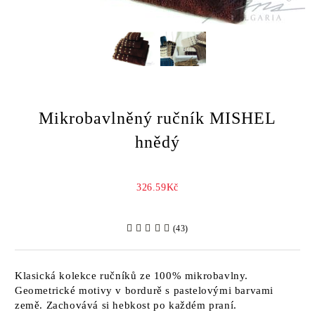
Mikrobavlněný ručník MISHEL
hnědý
326.59Kč
(43)
Klasická kolekce ručníků ze 100% mikrobavlny.
Geometrické motivy v bordurě s pastelovými barvami
země. Zachovává si hebkost po každém praní.