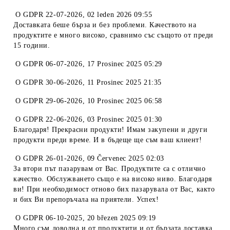
O
GDPR 22-07-2026
,
02 leden 2026 09:55
Доставката беше бърза и без проблеми. Качеството на
продуктите е много високо, сравнимо със същото от преди
15 години.
O
GDPR 06-07-2026
,
17 Prosinec 2025 05:29
O
GDPR 30-06-2026
,
11 Prosinec 2025 21:35
O
GDPR 29-06-2026
,
10 Prosinec 2025 06:58
O
GDPR 22-06-2026
,
03 Prosinec 2025 01:30
Благодаря! Прекрасни продукти! Имам закупени и други
продукти преди време. И в бъдеще ще съм ваш клиент!
O
GDPR 26-01-2026
,
09 Červenec 2025 02:03
За втори път пазарувам от Вас. Продуктите са с отлично
качество. Обслужването също е на високо ниво. Благодаря
ви! При необходимост отново бих пазарувала от Вас, както
и бих Ви препоръчала на приятели. Успех!
O
GDPR 06-10-2025
,
20 březen 2025 09:19
Много съм доволна и от продуктити и от бързата доставка.