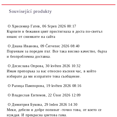
Související produkty
O
Хрисимир Гатев
,
06 Srpen 2026 00:17
Кърпите в бежавия цвят пристигнаха в доста по-светъл
нюанс от снимките на сайта
O
Диана Иванова
,
09 Červenec 2026 08:40
Поръчвам за пореден път. Все така високо качество, бърза
и безпроблемна доставка.
O
Десислава Опрова
,
30 květen 2026 10:32
Имам препоръка за вас относно късния час, в който
избирате да ми изпратите това съобщение.
O
Ралица Пампорова
,
19 květen 2026 08:16
O
Владислав Евтимов
,
22 Únor 2026 12:09
O
Димитрия Букова
,
29 leden 2026 14:30
Меки, дебели и добре попиват -точно това, от което се
нуждая. И прекрасна цветова гама.