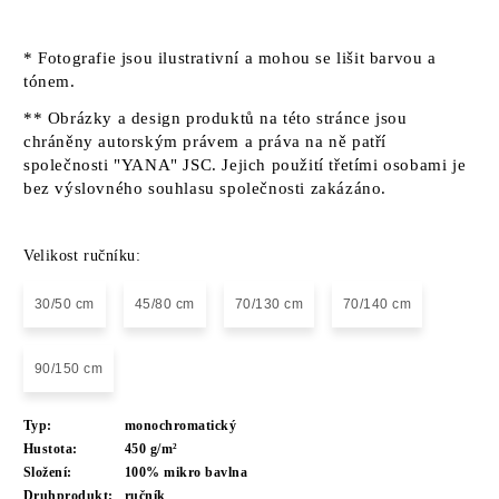
* Fotografie jsou ilustrativní a mohou se lišit barvou a
tónem.
** Obrázky a design produktů na této stránce jsou
chráněny autorským právem a práva na ně patří
společnosti "YANA" JSC. Jejich použití třetími osobami je
bez výslovného souhlasu společnosti zakázáno.
Velikost ručníku:
30/50 cm
45/80 cm
70/130 cm
70/140 cm
90/150 cm
Typ:
monochromatický
Hustota:
450 g/m²
Složení:
100% mikro bavlna
Druhprodukt:
ručník