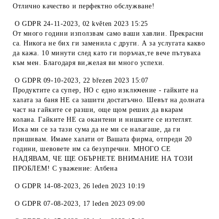
Отлично качество и перфектно обслужване!
O
GDPR 24-11-2023
,
02 květen 2023 15:25
От много години използвам само ваши хавлии. Прекрасни
са. Никога не бих ги заменила с други. А за услугата какво
да кажа. 10 минути след като ги поръчах,те вече пътуваха
към мен. Благодаря ви,желая ви много успехи.
O
GDPR 09-10-2023
,
22 březen 2023 15:07
Продуктите са супер, НО с едно изключение - гайките на
халата за баня НЕ са зашити достатъчно. Шевът на долната
част на гайките се разши, още щом реших да вкарам
колана. Гайките НЕ са окантени и нишките се изтеглят.
Иска ми се за тази сума да не ми се налагаше, да ги
пришивам. Имаме халати от Вашата фирма, отпреди 20
години, шевовете им са безупречни. МНОГО СЕ
НАДЯВАМ, ЧЕ ЩЕ ОБЪРНЕТЕ ВНИМАНИЕ НА ТОЗИ
ПРОБЛЕМ! С уважение: Албена
O
GDPR 14-08-2023
,
26 leden 2023 10:19
O
GDPR 07-08-2023
,
17 leden 2023 09:00