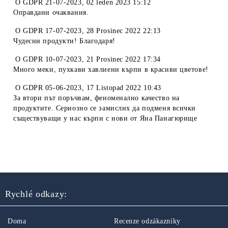
O
GDPR 21-07-2023
,
02 leden 2023 15:12
Оправдани очаквания.
O
GDPR 17-07-2023
,
28 Prosinec 2022 22:13
Чудесни продукти! Благодаря!
O
GDPR 10-07-2023
,
21 Prosinec 2022 17:34
Много меки, пухкави хавлиени кърпи в красиви цветове!
O
GDPR 05-06-2023
,
17 Listopad 2022 10:43
За втори път поръчвам, феноменално качество на
продуктите. Сериозно се замислих да подменя всички
съществуващи у нас кърпи с нови от Яна Панагюрище
Rychlé odkazy:
Doma
Recenze odzákazníky