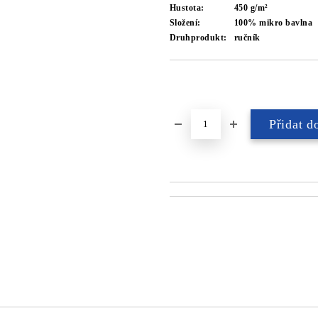
Hustota:
450 g/m²
Složení:
100% mikro bavlna
Druhprodukt:
ručník