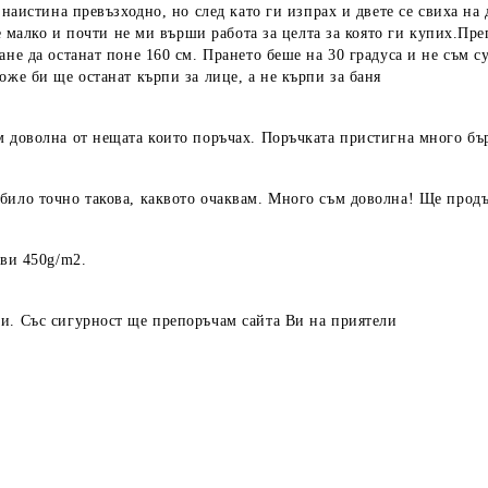
 наистина превъзходно, но след като ги изпрах и двете се свиха на
 е малко и почти не ми върши работа за целта за която ги купих.Пр
ане да останат поне 160 см. Прането беше на 30 градуса и не съм с
оже би ще останат кърпи за лице, а не кърпи за баня
м доволна от нещата които поръчах. Поръчката пристигна много бър
било точно такова, каквото очаквам. Много съм доволна! Ще прод
ави 450g/m2.
и. Със сигурност ще препоръчам сайта Ви на приятели