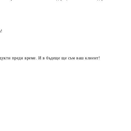
а!
дукти преди време. И в бъдеще ще съм ваш клиент!