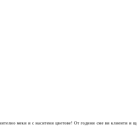
чително меки и с наситени цветове! От години сме ви клиенти и 