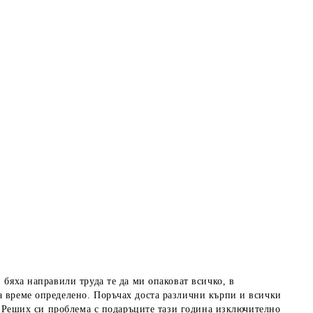
 бяха направили труда те да ми опаковат всичко, в
а време определено. Поръчах доста различни кърпи и всички
о! Реших си проблема с подаръците тази година изключително