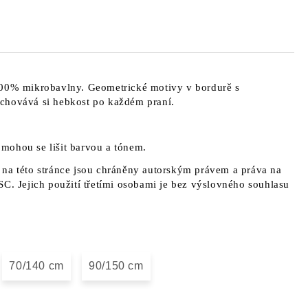
100% mikrobavlny. Geometrické motivy v bordurě s
chovává si hebkost po každém praní.
a mohou se lišit barvou a tónem.
na této stránce jsou chráněny autorským právem a práva na
SC. Jejich použití třetími osobami je bez výslovného souhlasu
70/140 cm
90/150 cm