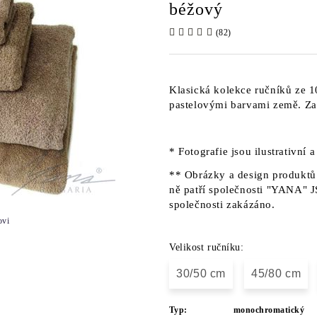
béžový
(82)
Klasická kolekce ručníků ze 
pastelovými barvami země. Za
* Fotografie jsou ilustrativní 
** Obrázky a design produktů 
ně patří společnosti "YANA" J
společnosti zakázáno.
ovi
Velikost ručníku:
30/50 cm
45/80 cm
Typ:
monochromatický