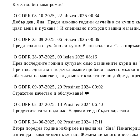
Качество без компромис!
O
GDPR 08-10-2025
,
22 březen 2025 00:34
Добър ден, Яна! Преди няколко години случайно си купих кър
цвят, мека и пухкава!! И специално потърсих вашия магазин,
O
GDPR 23-09-2025
,
06 březen 2025 00:36
Преди година случайно си купих Ваши изделия. Сега поръчах 
O
GDPR 28-07-2025
,
09 leden 2025 08:16
През последните години купувам само хавлиените кърпи на "
При последната ми поръчка имаше проблем- вместо мъжки пул
облеклата на манекен, за да могат клиентите по-добре да пр
O
GDPR 09-07-2025
,
20 Prosinec 2024 09:02
Страхотно качество и обслужване! ❤️
O
GDPR 02-07-2025
,
13 Prosinec 2024 06:40
Продуктите са за подарък. Надявам се да бъдат харесани.
O
GDPR 24-06-2025
,
02 Prosinec 2024 17:11
Втора поредна година избираме изделия на "Яна" Панагюрище
изненада - комплимент към нас. Желаем ви много и все така