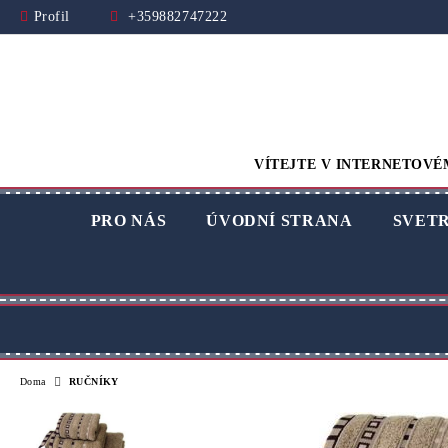
Profil
+359882747222
VÍTEJTE V INTERNETOVÉ
PRO NÁS
ÚVODNÍ STRANA
SVET
Doma
RUČNÍKY