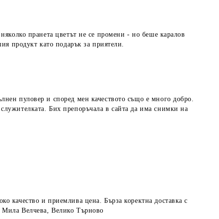
няколко пранета цветът не се промени - но беше каралов
шия продукт като подарък за приятели.
лнен пуловер и според мен качеството също е много добро.
служителката. Бих препоръчала в сайта да има снимки на
ко качество и приемлива цена. Бърза коректна доставка с
! Мила Велчева, Велико Търново