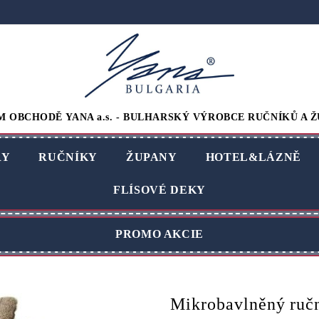
M OBCHODĚ YANA a.s. - BULHARSKÝ VÝROBCE RUČNÍKŮ A Ž
RY
RUČNÍKY
ŽUPANY
HOTEL&LÁZNĚ
FLÍSOVÉ DEKY
PROMO AKCIE
Mikrobavlněný ru