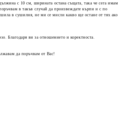
 дължина с 10 см, ширината остана същата, така че сега имам
епоръчвам в такъв случай да произвеждате кърпи и с по
ушила в сушилня, не ми се мисли какво ще остане от тях ако
зо. Благодаря ви за отношението и коректноста.
ължавам да поръчвам от Вас!