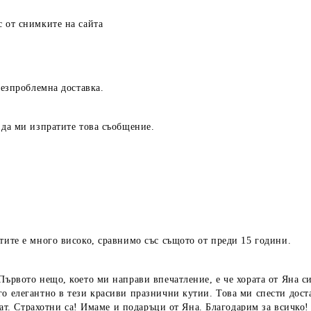
с от снимките на сайта
безпроблемна доставка.
 да ми изпратите това съобщение.
тите е много високо, сравнимо със същото от преди 15 години.
Първото нещо, което ми направи впечатление, е че хората от Яна си
го елегантно в тези красиви празнични кутии. Това ми спести дост
халат. Страхотни са! Имаме и подаръци от Яна. Благодарим за всичк