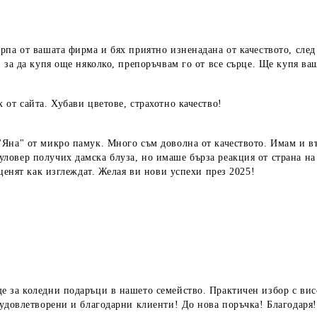
па от вашата фирма и бях приятно изненадана от качеството, след 
 за да купя още няколко, препоръчвам го от все сърце. Ще купя ва
от сайта. Хубави цветове, страхотно качество!
Яна" от микро памук. Много съм доволна от качеството. Имам и въ
овер получих дамска блуза, но имаше бърза реакция от страна на 
еценят как изглеждат. Желая ви нови успехи през 2025!
 за коледни подаръци в нашето семейство. Практичен избор с висо
 удовлетворени и благодарни клиенти! До нова поръчка! Благодаря