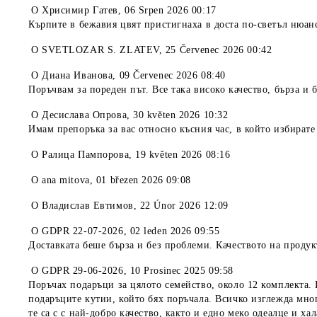
O
Хрисимир Гатев
,
06 Srpen 2026 00:17
Кърпите в бежавия цвят пристигнаха в доста по-светъл нюан
O
SVETLOZAR S. ZLATEV
,
25 Červenec 2026 00:42
O
Диана Иванова
,
09 Červenec 2026 08:40
Поръчвам за пореден път. Все така високо качество, бърза и 
O
Десислава Опрова
,
30 květen 2026 10:32
Имам препоръка за вас относно късния час, в който избирате
O
Ралица Пампорова
,
19 květen 2026 08:16
O
ana mitova
,
01 březen 2026 09:08
O
Владислав Евтимов
,
22 Únor 2026 12:09
O
GDPR 22-07-2026
,
02 leden 2026 09:55
Доставката беше бърза и без проблеми. Качеството на продук
O
GDPR 29-06-2026
,
10 Prosinec 2025 09:58
Поръчах подаръци за цялото семейство, около 12 комплекта. 
подаръците кутии, който бях поръчала. Всичко изглежда мно
те са с с най-добро качество, както и едно меко одеалце и 