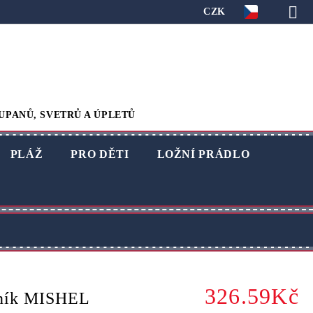
CZK
UPANŮ, SVETRŮ A ÚPLETŮ
PLÁŽ
PRO DĚTI
LOŽNÍ PRÁDLO
326.59Kč
čník MISHEL