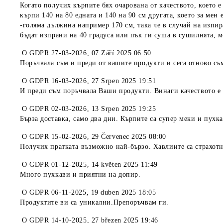
Когато получих кърпите бях очарована от качеството, което е
кърпи 140 на 80 едната и 140 на 90 см другата, което за мен
-голяма дължина например 170 см, така че в случай на изпир
бъдат изпрани на 40 градуса или пък ги суша в сушилнята, м
O
GDPR 27-03-2026
,
07 Září 2025 06:50
Поръчвала съм и преди от вашите продукти и сега отново съ
O
GDPR 16-03-2026
,
27 Srpen 2025 19:51
И преди съм поръчвала Ваши продукти. Винаги качеството е 
O
GDPR 02-03-2026
,
13 Srpen 2025 19:25
Бърза доставка, само два дни. Кърпите са супер меки и пухк
O
GDPR 15-02-2026
,
29 Červenec 2025 08:00
Получих пратката възможно най-бързо. Хавлиите са страхотн
O
GDPR 01-12-2025
,
14 květen 2025 11:49
Много пухкави и приятни на допир.
O
GDPR 06-11-2025
,
19 duben 2025 18:05
Продуктите ви са уникални.Препоръчвам ги.
O
GDPR 14-10-2025
,
27 březen 2025 19:46