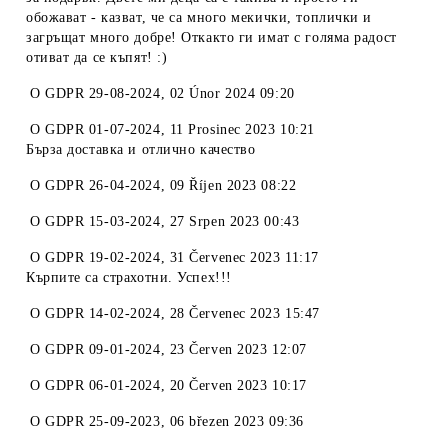
обожават - казват, че са много мекички, топлички и
загръщат много добре! Откакто ги имат с голяма радост
отиват да се къпят! :)
O
GDPR 29-08-2024
,
02 Únor 2024 09:20
O
GDPR 01-07-2024
,
11 Prosinec 2023 10:21
Бърза доставка и отлично качество
O
GDPR 26-04-2024
,
09 Říjen 2023 08:22
O
GDPR 15-03-2024
,
27 Srpen 2023 00:43
O
GDPR 19-02-2024
,
31 Červenec 2023 11:17
Кърпите са страхотни. Успех!!!
O
GDPR 14-02-2024
,
28 Červenec 2023 15:47
O
GDPR 09-01-2024
,
23 Červen 2023 12:07
O
GDPR 06-01-2024
,
20 Červen 2023 10:17
O
GDPR 25-09-2023
,
06 březen 2023 09:36