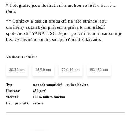
* Fotografie jsou ilustrativní a mohou se lišit v barvě a
tónu.
** Obrázky a design produktů na této stránce jsou
chráněny autorským právem a práva k nim náleží
společnosti "YANA" JSC. Jejich použití třetími osobami je
bez výslovného souhlasu společnosti zakázáno.
Velikost ručníku:
30/50 cm
45/80 cm
70/140 cm
80/150 cm
Typ:
monochromatický
mikro bavlna
Hustota:
450 g/m²
Složení:
100% mikro bavlna
Druhprodukt:
ručník