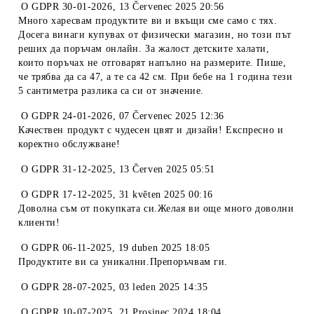
O
GDPR 30-01-2026
,
13 Červenec 2025 20:56
Много харесвам продуктите ви и вкъщи сме само с тях.
Досега винаги купувах от физически магазин, но този път
реших да поръчам онлайн. За жалост детските халати,
които поръчах не отговарят напълно на размерите. Пише,
че трябва да са 47, а те са 42 см. При бебе на 1 година тези
5 сантиметра разлика са си от значение.
O
GDPR 24-01-2026
,
07 Červenec 2025 12:36
Качествен продукт с чудесен цвят и дизайн! Експресно и
коректно обслужване!
O
GDPR 31-12-2025
,
13 Červen 2025 05:51
O
GDPR 17-12-2025
,
31 květen 2025 00:16
Доволна съм от покупката си.Желая ви още много доволни
клиенти!
O
GDPR 06-11-2025
,
19 duben 2025 18:05
Продуктите ви са уникални.Препоръчвам ги.
O
GDPR 28-07-2025
,
03 leden 2025 14:35
O
GDPR 10-07-2025
,
21 Prosinec 2024 18:04