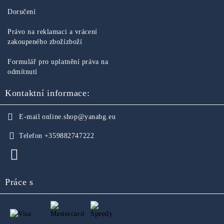
Doručení
Právo na reklamaci a vrácení
zakoupeného zbožízboží
Formulář pro uplatnění práva na
odmítnutí
Kontaktní informace:
E-mail
online.shop@yanabg.eu
Telefon
+359882747222
Práce s