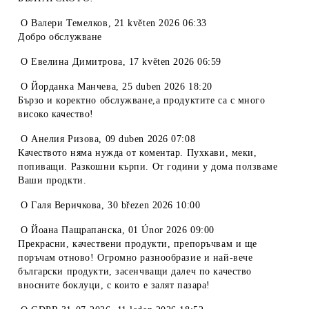
O
Валери Темелков
,
21 květen 2026 06:33
Добро обслужване
O
Евелина Димитрова
,
17 květen 2026 06:59
O
Йорданка Манчева
,
25 duben 2026 18:20
Бързо и коректно обслужване,а продуктите са с много
високо качество!
O
Анелия Ризова
,
09 duben 2026 07:08
Качеството няма нужда от коментар. Пухкави, меки,
попиващи. Разкошни кърпи. От години у дома ползваме
Ваши продкти.
O
Галя Веричкова
,
30 březen 2026 10:00
O
Йоана Пащрапанска
,
01 Únor 2026 09:00
Прекрасни, качествени продукти, препоръчвам и ще
поръчам отново! Огромно разнообразие и най-вече
български продукти, засенчващи далеч по качество
вносните боклуци, с които е залят пазара!