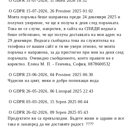
O
GDPR 31-07-2026
,
11 leden 2026 18:52
O
GDPR 15-07-2026
,
26 Prosinec 2025 01:02
Моята поръчка беше направена преди 24 декември 2025 и
получих уверение, че ще я получа в деня след поръчката.
Това не се случи, напротив, в сайта на СПИДИ веднага
беше отбелязано, че ще получа доставката на моя адрес на
29 декември. Веднага съобщиха това на служителка на
телефона от вашия сайт и тя ме увери отново, че моята
поръчка е направена, за да пристигне при мен на деня след
поръчката. Очевидно съобщението, което правите не е
коректно. Елена М. П. - Генчева, София, 0878600532
O
GDPR 23-06-2026
,
04 Prosinec 2025 06:30
Чудесни на цвят, меки и добре попиващи вода.
O
GDPR 26-05-2026
,
06 Listopad 2025 22:43
O
GDPR 03-03-2026
,
15 Srpen 2025 00:44
O
GDPR 26-02-2026
,
09 Srpen 2025 05:43
Продуктите ви са превъзходни. Бъдете живи и здрави и все
така и занапред да ни доставяте радост. ????