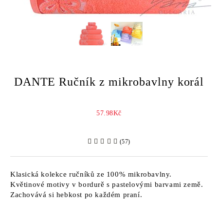
DANTE Ručník z mikrobavlny korál
57.98Kč
(57)
Klasická kolekce ručníků ze 100% mikrobavlny.
Květinové motivy v bordurě s pastelovými barvami země.
Zachovává si hebkost po každém praní.