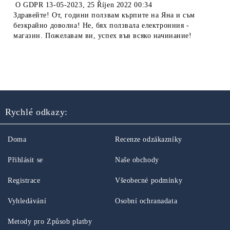
O
GDPR 13-05-2023
,
25 Říjen 2022 00:34
Здравейте! От, години ползвам кърпите на Яна и съм
безкрайно доволна! Не, бях ползвала електронния -
магазин. Пожелавам ви, успех във всяко начинание!
Rychlé odkazy:
Doma
Recenze odzákazníky
Přihlásit se
Naše obchody
Registrace
Všeobecné podmínky
Vyhledávání
Osobní ochranadata
Metody pro Způsob platby