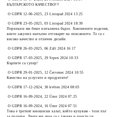
БЪЛГАРСКОТО КАЧЕСТВО!!!
O
GDPR 12-06-2025
,
23 Listopad 2024 13:25
O
GDPR 23-05-2025
,
03 Listopad 2024 18:39
Поръчката ми беше изпълнена бързо. Хавлиените изделия,
които закупих напълно отговарят на описанието. Те са с
високо качество и отличен дизайн.
O
GDPR 26-03-2025
,
06 Září 2024 16:17
O
GDPR 17-03-2025
,
29 Srpen 2024 10:33
Кърпите са супер!
O
GDPR 29-01-2025
,
12 Červenec 2024 10:55
Качество на услугите и продуктите!
O
GDPR 17-12-2024
,
30 květen 2024 08:03
O
GDPR 16-09-2024
,
22 Únor 2024 07:25
O
GDPR 16-09-2024
,
16 Únor 2024 07:51
Това е третият юношески халат, който купувам - този път
за подарък. Двете ми деца са с такива и просто ги