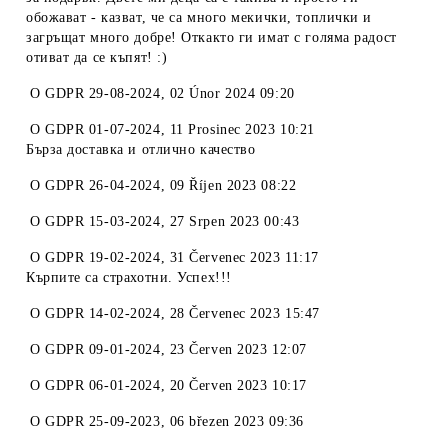
обожават - казват, че са много мекички, топлички и
загръщат много добре! Откакто ги имат с голяма радост
отиват да се къпят! :)
O
GDPR 29-08-2024
,
02 Únor 2024 09:20
O
GDPR 01-07-2024
,
11 Prosinec 2023 10:21
Бърза доставка и отлично качество
O
GDPR 26-04-2024
,
09 Říjen 2023 08:22
O
GDPR 15-03-2024
,
27 Srpen 2023 00:43
O
GDPR 19-02-2024
,
31 Červenec 2023 11:17
Кърпите са страхотни. Успех!!!
O
GDPR 14-02-2024
,
28 Červenec 2023 15:47
O
GDPR 09-01-2024
,
23 Červen 2023 12:07
O
GDPR 06-01-2024
,
20 Červen 2023 10:17
O
GDPR 25-09-2023
,
06 březen 2023 09:36