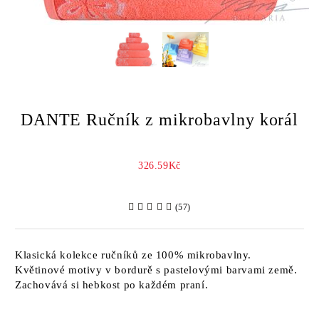
DANTE Ručník z mikrobavlny korál
326.59Kč
(57)
Klasická kolekce ručníků ze 100% mikrobavlny.
Květinové motivy v bordurě s pastelovými barvami země.
Zachovává si hebkost po každém praní.