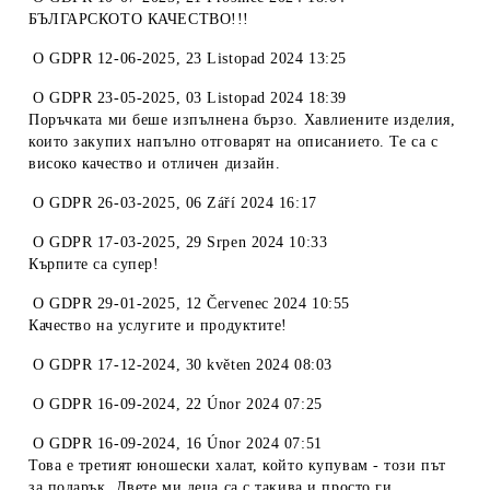
БЪЛГАРСКОТО КАЧЕСТВО!!!
O
GDPR 12-06-2025
,
23 Listopad 2024 13:25
O
GDPR 23-05-2025
,
03 Listopad 2024 18:39
Поръчката ми беше изпълнена бързо. Хавлиените изделия,
които закупих напълно отговарят на описанието. Те са с
високо качество и отличен дизайн.
O
GDPR 26-03-2025
,
06 Září 2024 16:17
O
GDPR 17-03-2025
,
29 Srpen 2024 10:33
Кърпите са супер!
O
GDPR 29-01-2025
,
12 Červenec 2024 10:55
Качество на услугите и продуктите!
O
GDPR 17-12-2024
,
30 květen 2024 08:03
O
GDPR 16-09-2024
,
22 Únor 2024 07:25
O
GDPR 16-09-2024
,
16 Únor 2024 07:51
Това е третият юношески халат, който купувам - този път
за подарък. Двете ми деца са с такива и просто ги