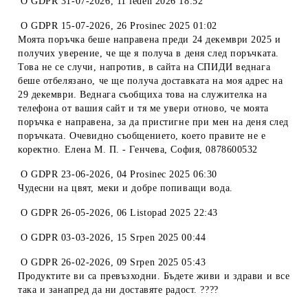
O
GDPR 31-07-2026
,
11 leden 2026 18:52
O
GDPR 15-07-2026
,
26 Prosinec 2025 01:02
Моята поръчка беше направена преди 24 декември 2025 и
получих уверение, че ще я получа в деня след поръчката.
Това не се случи, напротив, в сайта на СПИДИ веднага
беше отбелязано, че ще получа доставката на моя адрес на
29 декември. Веднага съобщиха това на служителка на
телефона от вашия сайт и тя ме увери отново, че моята
поръчка е направена, за да пристигне при мен на деня след
поръчката. Очевидно съобщението, което правите не е
коректно. Елена М. П. - Генчева, София, 0878600532
O
GDPR 23-06-2026
,
04 Prosinec 2025 06:30
Чудесни на цвят, меки и добре попиващи вода.
O
GDPR 26-05-2026
,
06 Listopad 2025 22:43
O
GDPR 03-03-2026
,
15 Srpen 2025 00:44
O
GDPR 26-02-2026
,
09 Srpen 2025 05:43
Продуктите ви са превъзходни. Бъдете живи и здрави и все
така и занапред да ни доставяте радост. ????