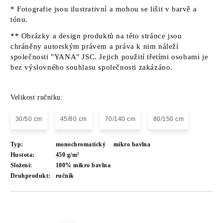
* Fotografie jsou ilustrativní a mohou se lišit v barvě a
tónu.
** Obrázky a design produktů na této stránce jsou
chráněny autorským právem a práva k nim náleží
společnosti "YANA" JSC. Jejich použití třetími osobami je
bez výslovného souhlasu společnosti zakázáno.
Velikost ručníku:
30/50 cm
45/80 cm
70/140 cm
80/150 cm
Typ:
monochromatický
mikro bavlna
Hustota:
450 g/m²
Složení:
100% mikro bavlna
Druhprodukt:
ručník