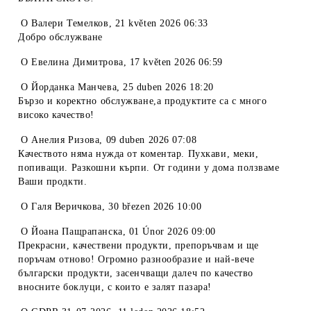
O
Валери Темелков
,
21 květen 2026 06:33
Добро обслужване
O
Евелина Димитрова
,
17 květen 2026 06:59
O
Йорданка Манчева
,
25 duben 2026 18:20
Бързо и коректно обслужване,а продуктите са с много
високо качество!
O
Анелия Ризова
,
09 duben 2026 07:08
Качеството няма нужда от коментар. Пухкави, меки,
попиващи. Разкошни кърпи. От години у дома ползваме
Ваши продкти.
O
Галя Веричкова
,
30 březen 2026 10:00
O
Йоана Пащрапанска
,
01 Únor 2026 09:00
Прекрасни, качествени продукти, препоръчвам и ще
поръчам отново! Огромно разнообразие и най-вече
български продукти, засенчващи далеч по качество
вносните боклуци, с които е залят пазара!