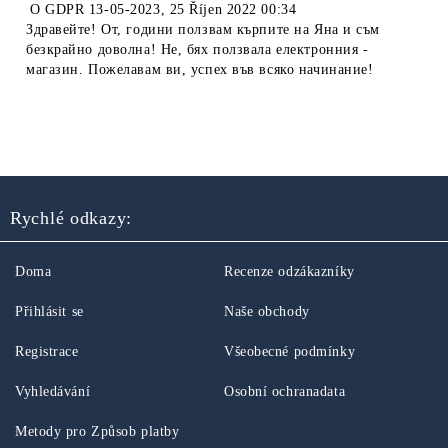
O
GDPR 13-05-2023
,
25 Říjen 2022 00:34
Здравейте! От, години ползвам кърпите на Яна и съм
безкрайно доволна! Не, бях ползвала електронния -
магазин. Пожелавам ви, успех във всяко начинание!
Rychlé odkazy:
Doma
Recenze odzákazníky
Přihlásit se
Naše obchody
Registrace
Všeobecné podmínky
Vyhledávání
Osobní ochranadata
Metody pro Způsob platby