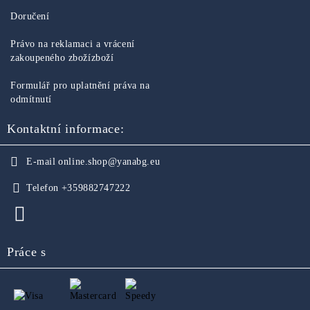
Doručení
Právo na reklamaci a vrácení
zakoupeného zbožízboží
Formulář pro uplatnění práva na
odmítnutí
Kontaktní informace:
E-mail
online.shop@yanabg.eu
Telefon
+359882747222
Práce s