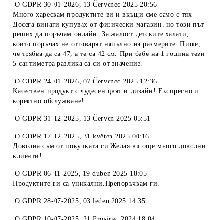
O
GDPR 30-01-2026
,
13 Červenec 2025 20:56
Много харесвам продуктите ви и вкъщи сме само с тях.
Досега винаги купувах от физически магазин, но този път
реших да поръчам онлайн. За жалост детските халати,
които поръчах не отговарят напълно на размерите. Пише,
че трябва да са 47, а те са 42 см. При бебе на 1 година тези
5 сантиметра разлика са си от значение.
O
GDPR 24-01-2026
,
07 Červenec 2025 12:36
Качествен продукт с чудесен цвят и дизайн! Експресно и
коректно обслужване!
O
GDPR 31-12-2025
,
13 Červen 2025 05:51
O
GDPR 17-12-2025
,
31 květen 2025 00:16
Доволна съм от покупката си.Желая ви още много доволни
клиенти!
O
GDPR 06-11-2025
,
19 duben 2025 18:05
Продуктите ви са уникални.Препоръчвам ги.
O
GDPR 28-07-2025
,
03 leden 2025 14:35
O
GDPR 10-07-2025
,
21 Prosinec 2024 18:04