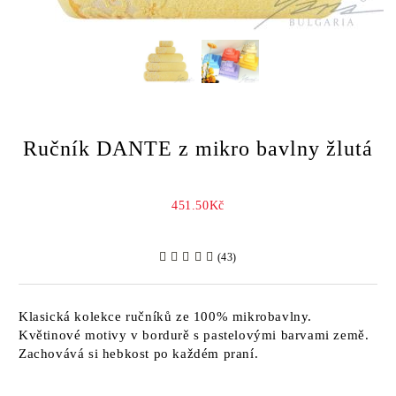
Ručník DANTE z mikro bavlny žlutá
451.50Kč
(43)
Klasická kolekce ručníků ze 100% mikrobavlny.
Květinové motivy v bordurě s pastelovými barvami země.
Zachovává si hebkost po každém praní.