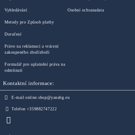
Vyhledávání
Osobní ochranadata
Metody pro Způsob platby
Doručení
Právo na reklamaci a vrácení
zakoupeného zbožízboží
Formulář pro uplatnění práva na
odmítnutí
Kontaktní informace:
E-mail
online.shop@yanabg.eu
Telefon
+359882747222