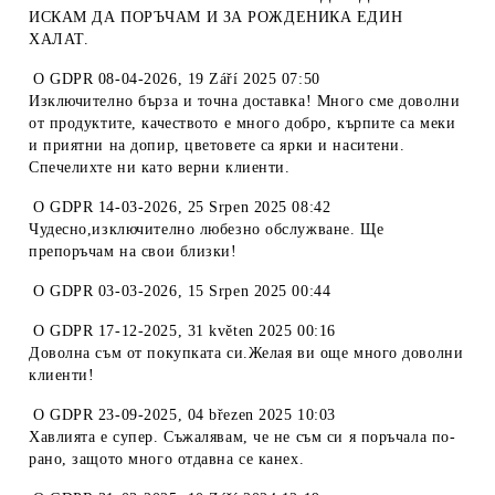
ИСКАМ ДА ПОРЪЧАМ И ЗА РОЖДЕНИКА ЕДИН
ХАЛАТ.
O
GDPR 08-04-2026
,
19 Září 2025 07:50
Изключително бърза и точна доставка! Много сме доволни
от продуктите, качеството е много добро, кърпите са меки
и приятни на допир, цветовете са ярки и наситени.
Спечелихте ни като верни клиенти.
O
GDPR 14-03-2026
,
25 Srpen 2025 08:42
Чудесно,изключително любезно обслужване. Ще
препоръчам на свои близки!
O
GDPR 03-03-2026
,
15 Srpen 2025 00:44
O
GDPR 17-12-2025
,
31 květen 2025 00:16
Доволна съм от покупката си.Желая ви още много доволни
клиенти!
O
GDPR 23-09-2025
,
04 březen 2025 10:03
Хавлията е супер. Съжалявам, че не съм си я поръчала по-
рано, защото много отдавна се канех.