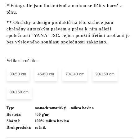
* Fotografie jsou ilustrativní a mohou se lišit v barvě a
tónu.
** Obrázky a design produktů na této stránce jsou
chráněny autorským právem a práva k nim náleží
společnosti "YANA" JSC. Jejich použití třetími osobami je
bez výslovného souhlasu společnosti zakázáno.
Velikost ručníku:
30/50 cm
45/80 cm
70/140 cm
90/150 cm
80/150 cm
Typ:
monochromatický
mikro bavlna
Hustota:
450 g/m²
Složení:
100% mikro bavlna
Druhprodukt:
ručník