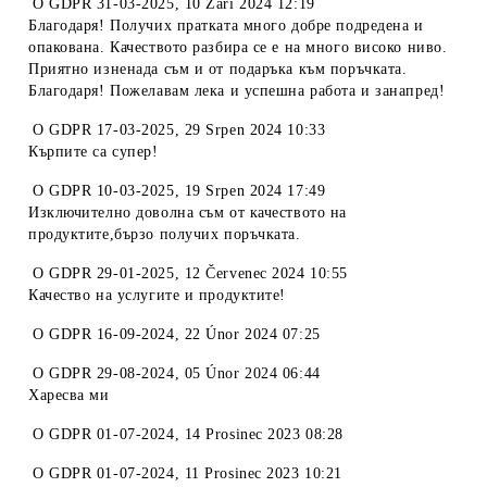
O
GDPR 31-03-2025
,
10 Září 2024 12:19
Благодаря! Получих пратката много добре подредена и
опакована. Качеството разбира се е на много високо ниво.
Приятно изненада съм и от подаръка към поръчката.
Благодаря! Пожелавам лека и успешна работа и занапред!
O
GDPR 17-03-2025
,
29 Srpen 2024 10:33
Кърпите са супер!
O
GDPR 10-03-2025
,
19 Srpen 2024 17:49
Изключително доволна съм от качеството на
продуктите,бързо получих поръчката.
O
GDPR 29-01-2025
,
12 Červenec 2024 10:55
Качество на услугите и продуктите!
O
GDPR 16-09-2024
,
22 Únor 2024 07:25
O
GDPR 29-08-2024
,
05 Únor 2024 06:44
Харесва ми
O
GDPR 01-07-2024
,
14 Prosinec 2023 08:28
O
GDPR 01-07-2024
,
11 Prosinec 2023 10:21