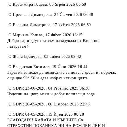
O
Красимира Гоцева
,
05 Srpen 2026 06:50
O
Преслава Димитрова
,
24 Červen 2026 06:30
O
Евелина Димитрова
,
17 květen 2026 06:59
O
Марияна Колева
,
17 duben 2026 16:15
Добри са, и друг път съм пазарувала от Вас и ще
пазарувам?
O
Жана Вранчрва
,
03 duben 2026 09:42
O
Владислав Евтимов
,
19 Únor 2026 16:44
Здравейте, може да помислите за повече десен и, поръчах
още две 90/150 и едва избрах четири цвята.
O
GDPR 23-06-2026
,
04 Prosinec 2025 06:30
Чудесни на цвят, меки и добре попиващи вода.
O
GDPR 26-05-2026
,
06 Listopad 2025 22:43
O
GDPR 04-05-2026
,
15 Říjen 2025 08:28
БЛАГОДАРЯ! ХАЛАТА И КЪРПИТЕ СА
СТРАХОТНИ.ПОКАНИХА НИ НА РОЖДЕН ДЕН И