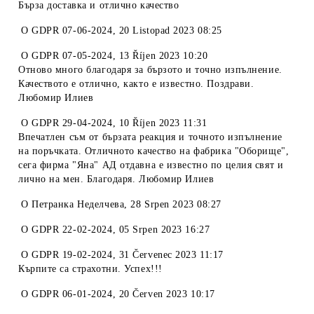
Бърза доставка и отлично качество
O
GDPR 07-06-2024
,
20 Listopad 2023 08:25
O
GDPR 07-05-2024
,
13 Říjen 2023 10:20
Отново много благодаря за бързото и точно изпълнение.
Качеството е отлично, както е известно. Поздрави.
Любомир Илиев
O
GDPR 29-04-2024
,
10 Říjen 2023 11:31
Впечатлен съм от бързата реакция и точното изпълнение
на поръчката. Отличното качество на фабрика "Оборище",
сега фирма "Яна" АД отдавна е известно по целия свят и
лично на мен. Благодаря. Любомир Илиев
O
Петранка Неделчева
,
28 Srpen 2023 08:27
O
GDPR 22-02-2024
,
05 Srpen 2023 16:27
O
GDPR 19-02-2024
,
31 Červenec 2023 11:17
Кърпите са страхотни. Успех!!!
O
GDPR 06-01-2024
,
20 Červen 2023 10:17