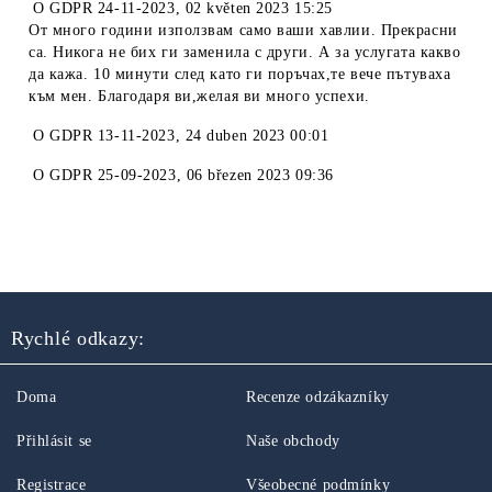
O
GDPR 24-11-2023
,
02 květen 2023 15:25
От много години използвам само ваши хавлии. Прекрасни
са. Никога не бих ги заменила с други. А за услугата какво
да кажа. 10 минути след като ги поръчах,те вече пътуваха
към мен. Благодаря ви,желая ви много успехи.
O
GDPR 13-11-2023
,
24 duben 2023 00:01
O
GDPR 25-09-2023
,
06 březen 2023 09:36
Rychlé odkazy:
Doma
Recenze odzákazníky
Přihlásit se
Naše obchody
Registrace
Všeobecné podmínky