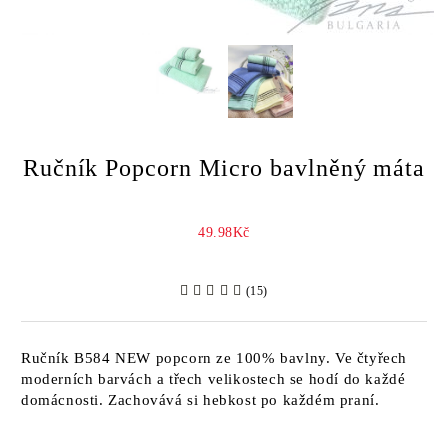
Ručník Popcorn Micro bavlněný máta
49.98Kč
(15)
Ručník B584 NEW popcorn ze 100% bavlny. Ve čtyřech
moderních barvách a třech velikostech se hodí do každé
domácnosti. Zachovává si hebkost po každém praní.