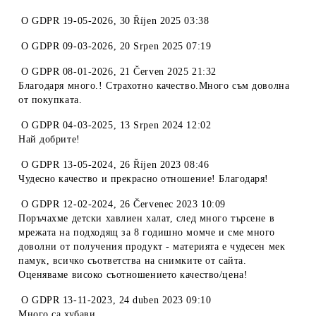
O
GDPR 19-05-2026
,
30 Říjen 2025 03:38
O
GDPR 09-03-2026
,
20 Srpen 2025 07:19
O
GDPR 08-01-2026
,
21 Červen 2025 21:32
Благодаря много.! Страхотно качество.Много съм доволна
от покупката.
O
GDPR 04-03-2025
,
13 Srpen 2024 12:02
Най добрите!
O
GDPR 13-05-2024
,
26 Říjen 2023 08:46
Чудесно качество и прекрасно отношение! Благодаря!
O
GDPR 12-02-2024
,
26 Červenec 2023 10:09
Поръчахме детски хавлиен халат, след много търсене в
мрежата на подходящ за 8 годишно момче и сме много
доволни от получения продукт - материята е чудесен мек
памук, всичко съответства на снимките от сайта.
Оценяваме високо съотношението качество/цена!
O
GDPR 13-11-2023
,
24 duben 2023 09:10
Много са хубави