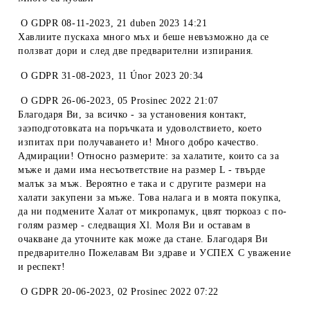
O
GDPR 08-11-2023
,
21 duben 2023 14:21
Хавлиите пускаха много мъх и беше невъзможно да се
ползват дори и след две предварителни изпирания.
O
GDPR 31-08-2023
,
11 Únor 2023 20:34
O
GDPR 26-06-2023
,
05 Prosinec 2022 21:07
Благодаря Ви, за всичко - за установения контакт,
заэподготовката на поръчката и удоволствието, което
изпитах при получаването и! Много добро качество.
Адмирации! Относно размерите: за халатите, които са за
мъже и дами има несъответствие на размер L - твърде
малък за мъж. Вероятно е така и с другите размери на
халати закупени за мъже. Това налага и в моята покупка,
да ни подмените Халат от микропамук, цвят тюркоаз с по-
голям размер - следващия Xl. Моля Ви и оставам в
очакване да уточните как може да стане. Благодаря Ви
предварително Пожелавам Ви здраве и УСПЕХ С уважение
и респект!
O
GDPR 20-06-2023
,
02 Prosinec 2022 07:22