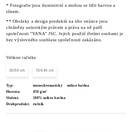
* Fotografie jsou ilustrativní a mohou se lišit barvou a
tónem.
** Obrázky a design produktů na této stránce jsou
chráněny autorským právem a práva na ně patří
společnosti "YANA" JSC. Jejich použití třetími osobami je
bez výslovného souhlasu společnosti zakázáno.
Velikost ručníku:
30/50 cm
70/140 cm
Typ:
monochromatický
mikro bavlna
Hustota:
450 g/m²
Složení:
100% mikro bavlna
Druhprodukt:
ručník