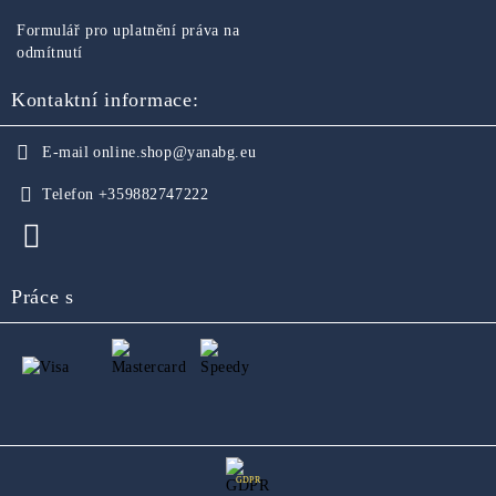
Formulář pro uplatnění práva na
odmítnutí
Kontaktní informace:
E-mail
online.shop@yanabg.eu
Telefon
+359882747222
Práce s
GDPR