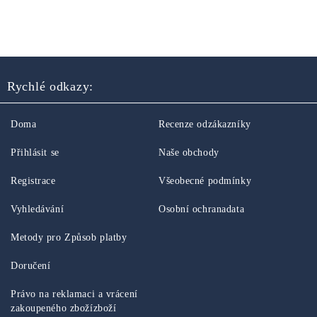
Rychlé odkazy:
Doma
Recenze odzákazníky
Přihlásit se
Naše obchody
Registrace
Všeobecné podmínky
Vyhledávání
Osobní ochranadata
Metody pro Způsob platby
Doručení
Právo na reklamaci a vrácení
zakoupeného zbožízboží