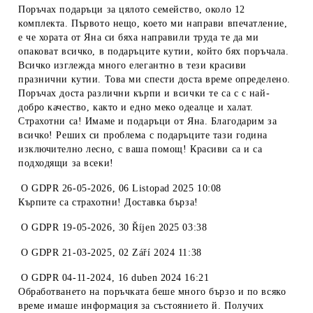
Поръчах подаръци за цялото семейство, около 12
комплекта. Първото нещо, което ми направи впечатление,
е че хората от Яна си бяха направили труда те да ми
опаковат всичко, в подаръците кутии, който бях поръчала.
Всичко изглежда много елегантно в тези красиви
празнични кутии. Това ми спести доста време определено.
Поръчах доста различни кърпи и всички те са с с най-
добро качество, както и едно меко одеалце и халат.
Страхотни са! Имаме и подаръци от Яна. Благодарим за
всичко! Реших си проблема с подаръците тази година
изключително лесно, с ваша помощ! Красиви са и са
подходящи за всеки!
O
GDPR 26-05-2026
,
06 Listopad 2025 10:08
Кърпите са страхотни! Доставка бърза!
O
GDPR 19-05-2026
,
30 Říjen 2025 03:38
O
GDPR 21-03-2025
,
02 Září 2024 11:38
O
GDPR 04-11-2024
,
16 duben 2024 16:21
Обработването на поръчката беше много бързо и по всяко
време имаше информация за състоянието й. Получих