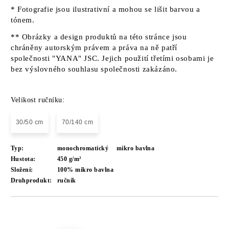
* Fotografie jsou ilustrativní a mohou se lišit barvou a
tónem.
** Obrázky a design produktů na této stránce jsou
chráněny autorským právem a práva na ně patří
společnosti "YANA" JSC. Jejich použití třetími osobami je
bez výslovného souhlasu společnosti zakázáno.
Velikost ručníku:
30/50 cm
70/140 cm
Typ:
monochromatický
mikro bavlna
Hustota:
450 g/m²
Složení:
100% mikro bavlna
Druhprodukt:
ručník