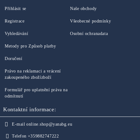
Přihlásit se
Naše obchody
Registrace
Všeobecné podmínky
Vyhledávání
Osobní ochranadata
Metody pro Způsob platby
Doručení
Právo na reklamaci a vrácení
zakoupeného zbožízboží
Formulář pro uplatnění práva na
odmítnutí
Kontaktní informace:
E-mail
online.shop@yanabg.eu
Telefon
+359882747222