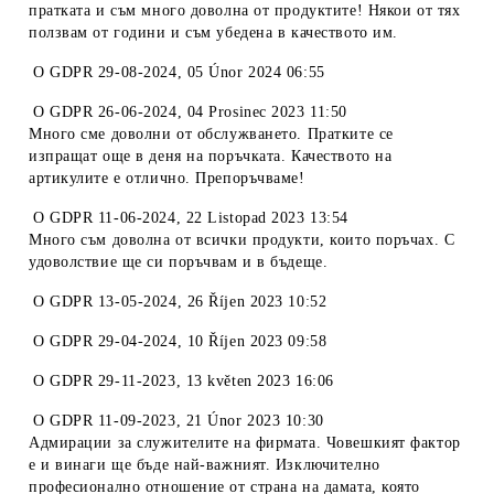
пратката и съм много доволна от продуктите! Някои от тях
ползвам от години и съм убедена в качеството им.
O
GDPR 29-08-2024
,
05 Únor 2024 06:55
O
GDPR 26-06-2024
,
04 Prosinec 2023 11:50
Много сме доволни от обслужването. Пратките се
изпращат още в деня на поръчката. Качеството на
артикулите е отлично. Препоръчваме!
O
GDPR 11-06-2024
,
22 Listopad 2023 13:54
Много съм доволна от всички продукти, които поръчах. С
удоволствие ще си поръчвам и в бъдеще.
O
GDPR 13-05-2024
,
26 Říjen 2023 10:52
O
GDPR 29-04-2024
,
10 Říjen 2023 09:58
O
GDPR 29-11-2023
,
13 květen 2023 16:06
O
GDPR 11-09-2023
,
21 Únor 2023 10:30
Адмирации за служителите на фирмата. Човешкият фактор
е и винаги ще бъде най-важният. Изключително
професионално отношение от страна на дамата, която