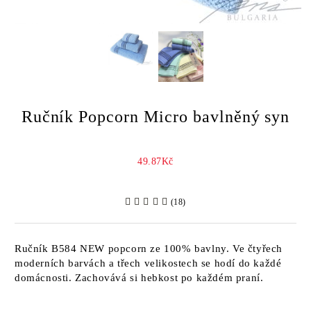
Ručník Popcorn Micro bavlněný syn
49.87Kč
(18)
Ručník B584 NEW popcorn ze 100% bavlny. Ve čtyřech
moderních barvách a třech velikostech se hodí do každé
domácnosti. Zachovává si hebkost po každém praní.