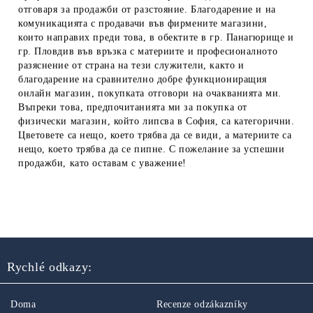
отговаря за продажби от разстояние. Благодарение и на
комуникацията с продавачи във фирмените магазини,
които направих преди това, в обектите в гр. Панагюрище и
гр. Пловдив във връзка с материите и професионалното
разяснение от страна на тези служители, както и
благодарение на сравнително добре функциониращия
онлайн магазин, покупката отговори на очакванията ми.
Въпреки това, предпочитанията ми за покупка от
физически магазин, който липсва в София, са категорични.
Цветовете са нещо, което трябва да се види, а материите са
нещо, което трябва да се пипне. С пожелание за успешни
продажби, като оставам с уважение!
Rychlé odkazy:
Doma
Recenze odzákazníky