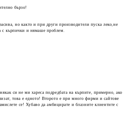
ително бързо!
расива, но както и при други производители пуска леко,не
ма с кърпички и нямаше проблем.
 някак си не ми хареса подредбата на кърпите, примерно, ако
лизат, това е едното! Второто е при много фирми и сайтове
замислете се! Хубаво да амбицирате и блазните клиентите с