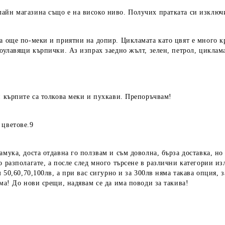
лайн магазина също е на високо ниво. Получих пратката си изключ
а още по-меки и приятни на допир. Цикламата като цвят е много к
тоулавящи кърпички. Аз изпрах заедно жълт, зелен, петрол, цикла
и кърпите са толкова меки и пухкави. Препоръчвам!
 цветове.9
амука, доста отдавна го ползвам и съм доволна, бърза доставка, но
о разполагате, а после след много търсене в различни категории из
м 50,60,70,100лв, а при вас сигурно и за 300лв няма такава опция, 
ума! До нови срещи, надявам се да има поводи за такива!