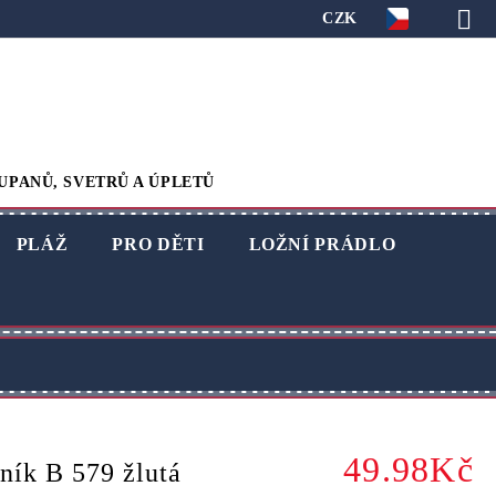
CZK
UPANŮ, SVETRŮ A ÚPLETŮ
PLÁŽ
PRO DĚTI
LOŽNÍ PRÁDLO
49.98Kč
ník B 579 žlutá