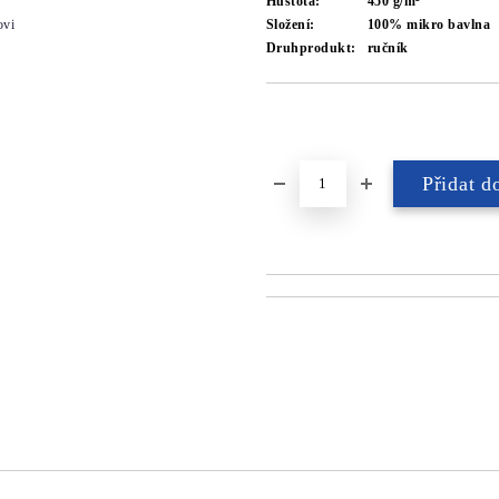
Hustota:
450 g/m²
ovi
Složení:
100% mikro bavlna
Druhprodukt:
ručník