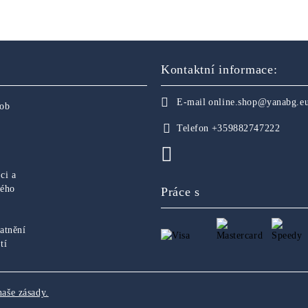
Kontaktní informace:
E-mail
online.shop@yanabg.e
sob
Telefon
+359882747222
ci a
ného
Práce s
atnění
tí
naše zásady.