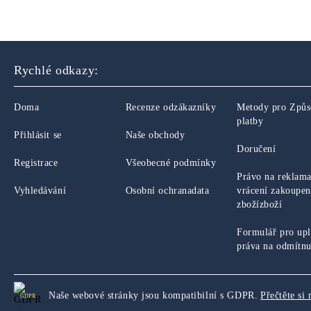
Rychlé odkazy:
Doma
Recenze odzákazníky
Metody pro Způ
platby
Přihlásit se
Naše obchody
Doručení
Registrace
Všeobecné podmínky
Právo na reklama
Vyhledávání
Osobní ochranadata
vrácení zakoupe
zbožízboží
Formulář pro upl
práva na odmítnu
Naše webové stránky jsou kompatibilní s GDPR.
Přečtěte si 
GDPR