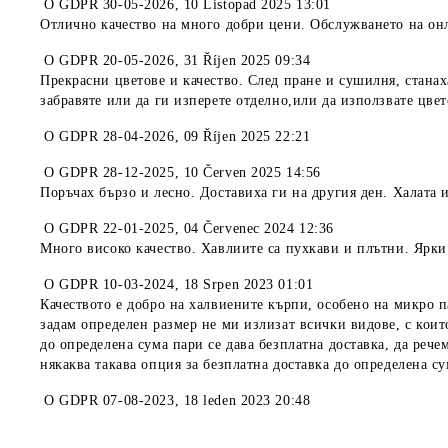
O
GDPR 30-05-2026
,
10 Listopad 2025 13:01
Отлично качество на много добри цени. Обслужването на он
O
GDPR 20-05-2026
,
31 Říjen 2025 09:34
Прекрасни цветове и качество. След пране и сушилня, станах
забравяте или да ги изперете отделно,или да използвате цве
O
GDPR 28-04-2026
,
09 Říjen 2025 22:21
O
GDPR 28-12-2025
,
10 Červen 2025 14:56
Поръчах бързо и лесно. Доставиха ги на другия ден. Халата 
O
GDPR 22-01-2025
,
04 Červenec 2024 12:36
Много високо качество. Хавлиите са пухкави и плътни. Ярки
O
GDPR 10-03-2024
,
18 Srpen 2023 01:01
Качеството е добро на халвиените кърпи, особено на микро п
задам определен размер не ми излизат всички видове, с коит
до определена сума пари се дава безплатна доставка, да рече
някаква такава опция за безплатна доставка до определена с
O
GDPR 07-08-2023
,
18 leden 2023 20:48