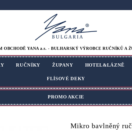
M OBCHODĚ YANA a.s. - BULHARSKÝ VÝROBCE RUČNÍKŮ A Ž
RY
RUČNÍKY
ŽUPANY
HOTEL&LÁZNĚ
FLÍSOVÉ DEKY
PROMO AKCIE
Mikro bavlněný ruč