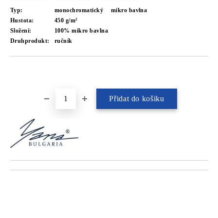
Typ:
monochromatický
mikro bavlna
Hustota:
450 g/m²
Složení:
100% mikro bavlna
Druhprodukt:
ručník