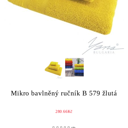
Mikro bavlněný ručník B 579 žlutá
280.66Kč