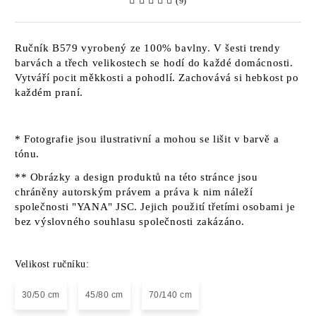
(9)
Ručník B579 vyrobený ze 100% bavlny. V šesti trendy
barvách a třech velikostech se hodí do každé domácnosti.
Vytváří pocit měkkosti a pohodlí. Zachovává si hebkost po
každém praní.
* Fotografie jsou ilustrativní a mohou se lišit v barvě a
tónu.
** Obrázky a design produktů na této stránce jsou
chráněny autorským právem a práva k nim náleží
společnosti "YANA" JSC. Jejich použití třetími osobami je
bez výslovného souhlasu společnosti zakázáno.
Velikost ručníku:
30/50 cm
45/80 cm
70/140 cm