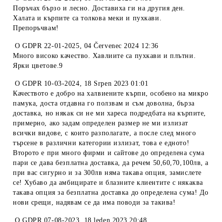
Поръчах бързо и лесно. Доставиха ги на другия ден.
Халата и кърпите са толкова меки и пухкави.
Препоръчвам!
O
GDPR 22-01-2025
,
04 Červenec 2024 12:36
Много високо качество. Хавлиите са пухкави и плътни.
Ярки цветове.9
O
GDPR 10-03-2024
,
18 Srpen 2023 01:01
Качеството е добро на халвиените кърпи, особено на микро
памука, доста отдавна го ползвам и съм доволна, бърза
доставка, но някак си не ми хареса подредбата на кърпите,
примерно, ако задам определен размер не ми излизат
всички видове, с които разполагате, а после след много
търсене в различни категории излизат, това е едното!
Второто е при много фирми и сайтове до определена сума
пари се дава безплатна доставка, да речем 50,60,70,100лв, а
при вас сигурно и за 300лв няма такава опция, замислете
се! Хубаво да амбицирате и блазните клиентите с някаква
такава опция за безплатна доставка до определена сума! До
нови срещи, надявам се да има поводи за такива!
O
GDPR 07-08-2023
,
18 leden 2023 20:48