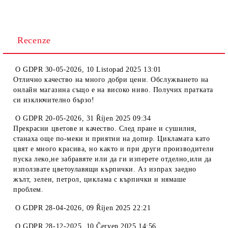
Recenze
O
GDPR 30-05-2026
,
10 Listopad 2025 13:01
Отлично качество на много добри цени. Обслужването на
онлайн магазина също е на високо ниво. Получих пратката
си изключително бързо!
O
GDPR 20-05-2026
,
31 Říjen 2025 09:34
Прекрасни цветове и качество. След пране и сушилня,
станаха още по-меки и приятни на допир. Цикламата като
цвят е много красива, но както и при други производители
пуска леко,не забравяте или да ги изперете отделно,или да
използвате цветоулавящи кърпички. Аз изпрах заедно
жълт, зелен, петрол, циклама с кърпички и нямаше
проблем.
O
GDPR 28-04-2026
,
09 Říjen 2025 22:21
O
GDPR 28-12-2025
,
10 Červen 2025 14:56