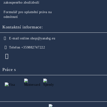
zakoupeného zbožízboží
Formulář pro uplatnění práva na
odmítnutí
Kontaktní informace:
E-mail
online.shop@yanabg.eu
Telefon
+359882747222
Práce s