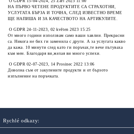
O
GDPR 15-04-2024
,
25 Září 2023 11:00
НА ПЪРВО ЧЕТЕНЕ ПРОДУКТИТЕ СА СТРАХОТНИ,
УСЛУГАТА БЪРЗА И ТОЧНА, СЛЕД ИЗВЕСТНО ВРЕМЕ
ЩЕ НАПИША И ЗА КАЧЕСТВОТО НА АРТИКУЛИТЕ.
O
GDPR 24-11-2023
,
02 květen 2023 15:25
От много години използвам само ваши хавлии. Прекрасни
са. Никога не бих ги заменила с други. А за услугата какво
да кажа. 10 минути след като ги поръчах,те вече пътуваха
към мен. Благодаря ви,желая ви много успехи.
O
GDPR 02-07-2023
,
14 Prosinec 2022 13:06
Доволна съм от закупените продукти и от бързото
изпълнение на поръчката.
Rychlé odkazy: