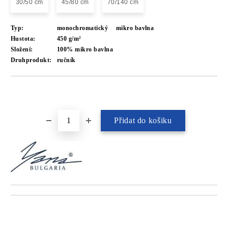
30/50 cm
45/80 cm
70/140 cm
Typ:
monochromatický
mikro bavlna
Hustota:
450 g/m²
Složení:
100% mikro bavlna
Druhprodukt:
ručník