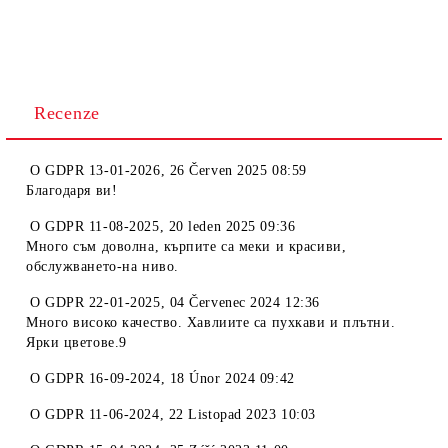
Recenze
O
GDPR 13-01-2026
,
26 Červen 2025 08:59
Благодаря ви!
O
GDPR 11-08-2025
,
20 leden 2025 09:36
Много съм доволна, кърпите са меки и красиви,
обслужването-на ниво.
O
GDPR 22-01-2025
,
04 Červenec 2024 12:36
Много високо качество. Хавлиите са пухкави и плътни.
Ярки цветове.9
O
GDPR 16-09-2024
,
18 Únor 2024 09:42
O
GDPR 11-06-2024
,
22 Listopad 2023 10:03