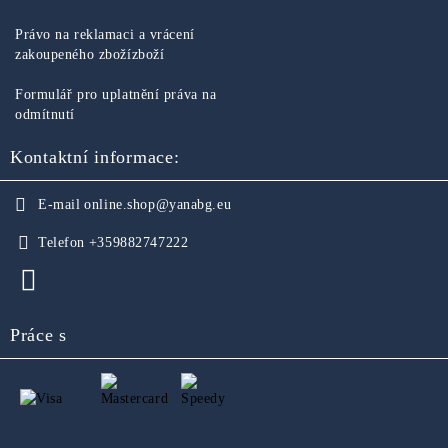
Právo na reklamaci a vrácení
zakoupeného zbožízboží
Formulář pro uplatnění práva na
odmítnutí
Kontaktní informace:
E-mail
online.shop@yanabg.eu
Telefon
+359882747222
Práce s