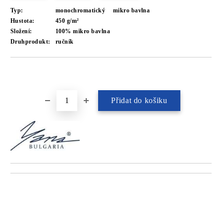
Typ:
monochromatický
mikro bavlna
Hustota:
450 g/m²
Složení:
100% mikro bavlna
Druhprodukt:
ručník