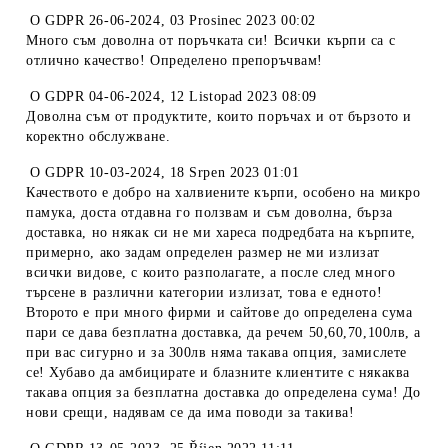
O
GDPR 26-06-2024
,
03 Prosinec 2023 00:02
Много съм доволна от поръчката си! Всички кърпи са с
отлично качество! Определено препоръчвам!
O
GDPR 04-06-2024
,
12 Listopad 2023 08:09
Доволна съм от продуктите, които поръчах и от бързото и
коректно обслужване.
O
GDPR 10-03-2024
,
18 Srpen 2023 01:01
Качеството е добро на халвиените кърпи, особено на микро
памука, доста отдавна го ползвам и съм доволна, бърза
доставка, но някак си не ми хареса подредбата на кърпите,
примерно, ако задам определен размер не ми излизат
всички видове, с които разполагате, а после след много
търсене в различни категории излизат, това е едното!
Второто е при много фирми и сайтове до определена сума
пари се дава безплатна доставка, да речем 50,60,70,100лв, а
при вас сигурно и за 300лв няма такава опция, замислете
се! Хубаво да амбицирате и блазните клиентите с някаква
такава опция за безплатна доставка до определена сума! До
нови срещи, надявам се да има поводи за такива!