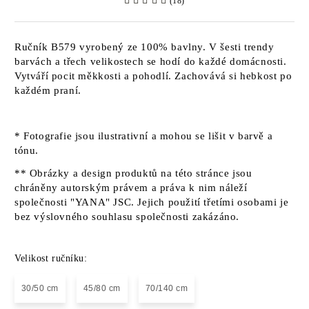
(18)
Ručník B579 vyrobený ze 100% bavlny. V šesti trendy
barvách a třech velikostech se hodí do každé domácnosti.
Vytváří pocit měkkosti a pohodlí. Zachovává si hebkost po
každém praní.
* Fotografie jsou ilustrativní a mohou se lišit v barvě a
tónu.
** Obrázky a design produktů na této stránce jsou
chráněny autorským právem a práva k nim náleží
společnosti "YANA" JSC. Jejich použití třetími osobami je
bez výslovného souhlasu společnosti zakázáno.
Velikost ručníku:
30/50 cm
45/80 cm
70/140 cm