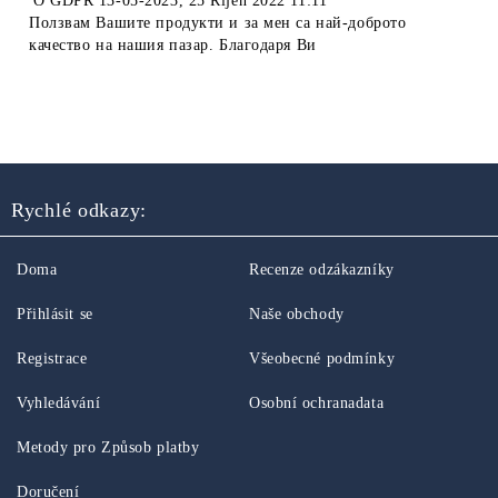
O
GDPR 13-05-2023
,
25 Říjen 2022 11:11
Ползвам Вашите продукти и за мен са най-доброто
качество на нашия пазар. Благодаря Ви
Rychlé odkazy:
Doma
Recenze odzákazníky
Přihlásit se
Naše obchody
Registrace
Všeobecné podmínky
Vyhledávání
Osobní ochranadata
Metody pro Způsob platby
Doručení