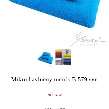
Mikro bavlněný ručník B 579 syn
280.84Kč