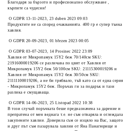
Благодаря за бързото и професионално обслужване ,
кърпите са чудесни!
O
GDPR 13-11-2023
,
23 duben 2023 09:03
Продуктите не са според очакванията. 400 гр е супер тънка
хавлия.
O
GDPR 20-09-2023
,
01 březen 2023 00:05
O
GDPR 03-07-2023
,
14 Prosinec 2022 23:09
Хавлия от Микропамук 15Y2 беж 70/140см SKU:
21916000019206 се различава по цвят от Хавлия от
Микропамук 15Y2 беж 50/100см SKU: 21115300019206 и
Хавлия от Микропамук 15Y2 беж 30/50см SKU:
21111100019206, а не би трябвало, тъй като са от една серия
- Микропамук 15Y2 беж. Поръчах ги за подарък и тази
разлика е смущаваща.
O
GDPR 14-06-2023
,
25 Listopad 2022 10:38
В този случай поръчката беше предназначена за дарение и
препратена от мен веднага т.е. не съм отваряла и оглеждала
закупените хавлии. Доверила съм се изцяло на Вас, защото
и друг път съм пазарувала хавлии от Яна Панагюрище и