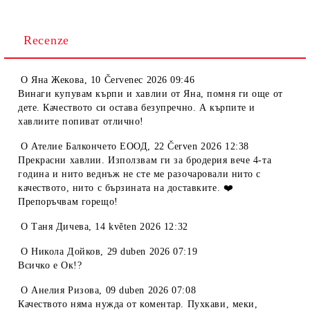
Recenze
O
Яна Жекова
,
10 Červenec 2026 09:46
Винаги купувам кърпи и хавлии от Яна, помня ги още от
дете. Качеството си остава безупречно. А кърпите и
хавлиите попиват отлично!
O
Ателие Балкончето ЕООД
,
22 Červen 2026 12:38
Прекрасни хавлии. Използвам ги за бродерия вече 4-та
година и нито веднъж не сте ме разочаровали нито с
качеството, нито с бързината на доставките. ❤️
Препоръчвам горещо!
O
Таня Дичева
,
14 květen 2026 12:32
O
Никола Дойков
,
29 duben 2026 07:19
Всичко е Ок!?
O
Анелия Ризова
,
09 duben 2026 07:08
Качеството няма нужда от коментар. Пухкави, меки,