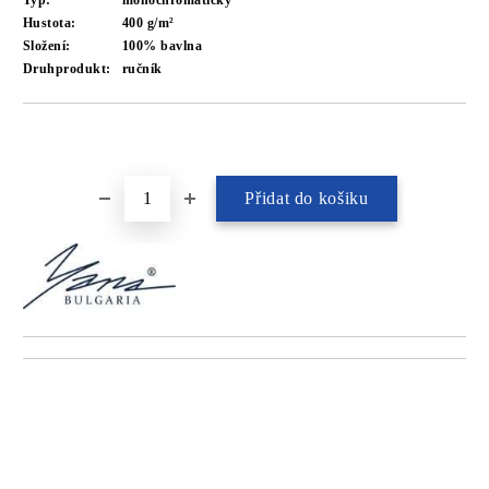
Typ:
monochromatický
Hustota:
400 g/m²
Složení:
100% bavlna
Druhprodukt:
ručník