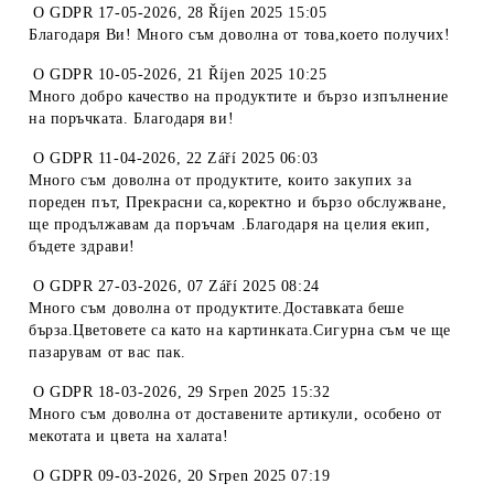
O
GDPR 17-05-2026
,
28 Říjen 2025 15:05
Благодаря Ви! Много съм доволна от това,което получих!
O
GDPR 10-05-2026
,
21 Říjen 2025 10:25
Много добро качество на продуктите и бързо изпълнение
на поръчката. Благодаря ви!
O
GDPR 11-04-2026
,
22 Září 2025 06:03
Много съм доволна от продуктите, които закупих за
пореден път, Прекрасни са,коректно и бързо обслужване,
ще продължавам да поръчам .Благодаря на целия екип,
бъдете здрави!
O
GDPR 27-03-2026
,
07 Září 2025 08:24
Много съм доволна от продуктите.Доставката беше
бърза.Цветовете са като на картинката.Сигурна съм че ще
пазарувам от вас пак.
O
GDPR 18-03-2026
,
29 Srpen 2025 15:32
Много съм доволна от доставените артикули, особено от
мекотата и цвета на халата!
O
GDPR 09-03-2026
,
20 Srpen 2025 07:19