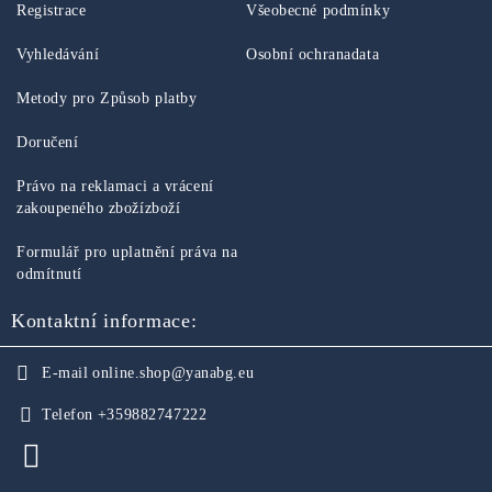
Registrace
Všeobecné podmínky
Vyhledávání
Osobní ochranadata
Metody pro Způsob platby
Doručení
Právo na reklamaci a vrácení
zakoupeného zbožízboží
Formulář pro uplatnění práva na
odmítnutí
Kontaktní informace:
E-mail
online.shop@yanabg.eu
Telefon
+359882747222