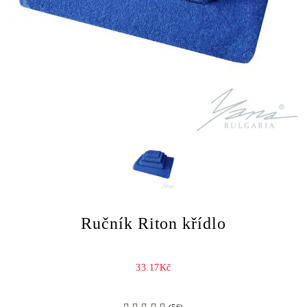
Ručník Riton křídlo
33.17Kč