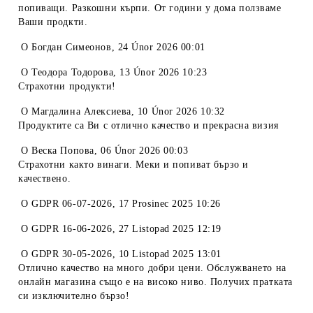
попиващи. Разкошни кърпи. От години у дома ползваме
Ваши продкти.
O
Богдан Симеонов
,
24 Únor 2026 00:01
O
Теодора Тодорова
,
13 Únor 2026 10:23
Страхотни продукти!
O
Магдалина Алексиева
,
10 Únor 2026 10:32
Продуктите са Ви с отлично качество и прекрасна визия
O
Веска Попова
,
06 Únor 2026 00:03
Страхотни както винаги. Меки и попиват бързо и
качествено.
O
GDPR 06-07-2026
,
17 Prosinec 2025 10:26
O
GDPR 16-06-2026
,
27 Listopad 2025 12:19
O
GDPR 30-05-2026
,
10 Listopad 2025 13:01
Отлично качество на много добри цени. Обслужването на
онлайн магазина също е на високо ниво. Получих пратката
си изключително бързо!