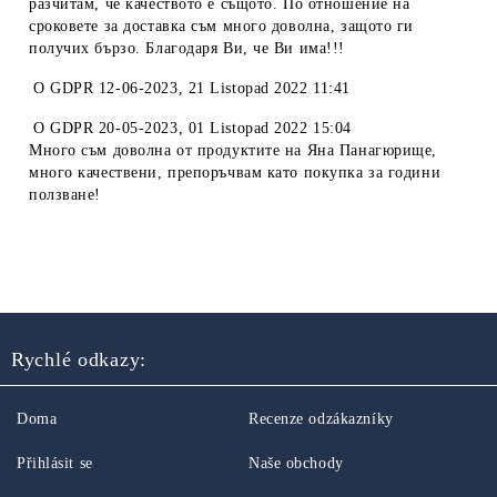
разчитам, че качеството е същото. По отношение на
сроковете за доставка съм много доволна, защото ги
получих бързо. Благодаря Ви, че Ви има!!!
O
GDPR 12-06-2023
,
21 Listopad 2022 11:41
O
GDPR 20-05-2023
,
01 Listopad 2022 15:04
Много съм доволна от продуктите на Яна Панагюрище,
много качествени, препоръчвам като покупка за години
ползване!
Rychlé odkazy:
Doma
Recenze odzákazníky
Přihlásit se
Naše obchody