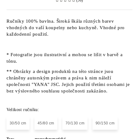
(56)
Ručníky 100% bavlna. Široká škála různých barev
vhodných do vaší koupelny nebo kuchyně. Vhodné pro
každodenní použití.
* Fotografie jsou ilustrativní a mohou se lišit v barvě a
tónu.
** Obrázky a design produktů na této stránce jsou
chráněny autorským právem a práva k nim náleží
společnosti "YANA" JSC. Jejich použití třetími osobami je
bez výslovného souhlasu společnosti zakázáno.
Velikost ručníku:
30/50 cm
45/80 cm
70/130 cm
90/150 cm