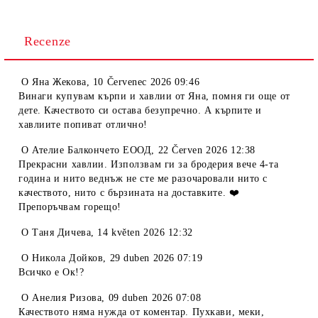
Recenze
O
Яна Жекова
,
10 Červenec 2026 09:46
Винаги купувам кърпи и хавлии от Яна, помня ги още от
дете. Качеството си остава безупречно. А кърпите и
хавлиите попиват отлично!
O
Ателие Балкончето ЕООД
,
22 Červen 2026 12:38
Прекрасни хавлии. Използвам ги за бродерия вече 4-та
година и нито веднъж не сте ме разочаровали нито с
качеството, нито с бързината на доставките. ❤️
Препоръчвам горещо!
O
Таня Дичева
,
14 květen 2026 12:32
O
Никола Дойков
,
29 duben 2026 07:19
Всичко е Ок!?
O
Анелия Ризова
,
09 duben 2026 07:08
Качеството няма нужда от коментар. Пухкави, меки,