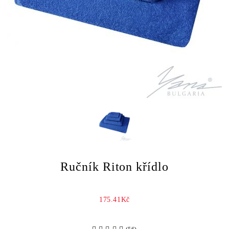
Ručník Riton křídlo
175.41Kč