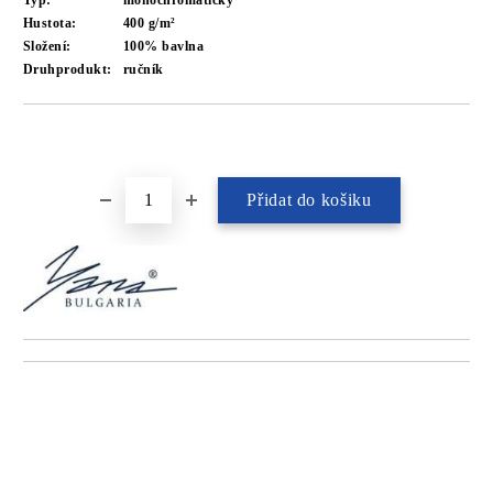
Typ:
monochromatický
Hustota:
400 g/m²
Složení:
100% bavlna
Druhprodukt:
ručník