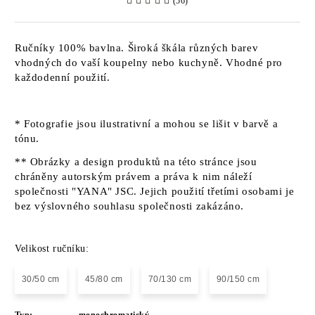
(56)
Ručníky 100% bavlna. Široká škála různých barev
vhodných do vaší koupelny nebo kuchyně. Vhodné pro
každodenní použití.
* Fotografie jsou ilustrativní a mohou se lišit v barvě a
tónu.
** Obrázky a design produktů na této stránce jsou
chráněny autorským právem a práva k nim náleží
společnosti "YANA" JSC. Jejich použití třetími osobami je
bez výslovného souhlasu společnosti zakázáno.
Velikost ručníku:
30/50 cm
45/80 cm
70/130 cm
90/150 cm