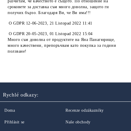
разчитам, че качеството е същото. По отношение на
сроковете за доставка съм много доволна, защото ги
получих бързо. Благодаря Ви, че Ви има!!!
O
GDPR 12-06-2023
,
21 Listopad 2022 11:41
O
GDPR 20-05-2023
,
01 Listopad 2022 15:04
Много съм доволна от продуктите на Яна Панагюрище,
много качествени, препоръчвам като покупка за години
ползване!
Rychlé odkazy:
Doma
Recenze odzákazníky
Přihlásit se
Naše obchody