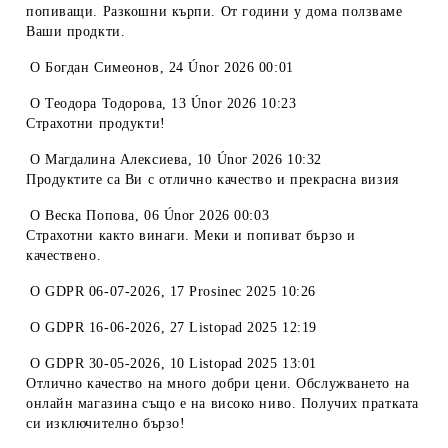
попиващи. Разкошни кърпи. От години у дома ползваме
Ваши продкти.
O
Богдан Симеонов
,
24 Únor 2026 00:01
O
Теодора Тодорова
,
13 Únor 2026 10:23
Страхотни продукти!
O
Магдалина Алексиева
,
10 Únor 2026 10:32
Продуктите са Ви с отлично качество и прекрасна визия
O
Веска Попова
,
06 Únor 2026 00:03
Страхотни както винаги. Меки и попиват бързо и
качествено.
O
GDPR 06-07-2026
,
17 Prosinec 2025 10:26
O
GDPR 16-06-2026
,
27 Listopad 2025 12:19
O
GDPR 30-05-2026
,
10 Listopad 2025 13:01
Отлично качество на много добри цени. Обслужването на
онлайн магазина също е на високо ниво. Получих пратката
си изключително бързо!