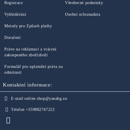
Registrace
Všeobecné podmínky
Vyhledávání
Osobní ochranadata
Metody pro Způsob platby
Doručení
Právo na reklamaci a vrácení
zakoupeného zbožízboží
Formulář pro uplatnění práva na
odmítnutí
Kontaktní informace:
E-mail
online.shop@yanabg.eu
Telefon
+359882747222