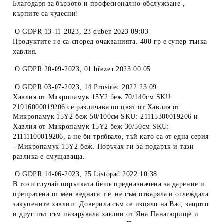
Благодаря за бързото и професионално обслужване ,
кърпите са чудесни!
O
GDPR 13-11-2023
,
23 duben 2023 09:03
Продуктите не са според очакванията. 400 гр е супер тънка
хавлия.
O
GDPR 20-09-2023
,
01 březen 2023 00:05
O
GDPR 03-07-2023
,
14 Prosinec 2022 23:09
Хавлия от Микропамук 15Y2 беж 70/140см SKU:
21916000019206 се различава по цвят от Хавлия от
Микропамук 15Y2 беж 50/100см SKU: 21115300019206 и
Хавлия от Микропамук 15Y2 беж 30/50см SKU:
21111100019206, а не би трябвало, тъй като са от една серия
- Микропамук 15Y2 беж. Поръчах ги за подарък и тази
разлика е смущаваща.
O
GDPR 14-06-2023
,
25 Listopad 2022 10:38
В този случай поръчката беше предназначена за дарение и
препратена от мен веднага т.е. не съм отваряла и оглеждала
закупените хавлии. Доверила съм се изцяло на Вас, защото
и друг път съм пазарувала хавлии от Яна Панагюрище и