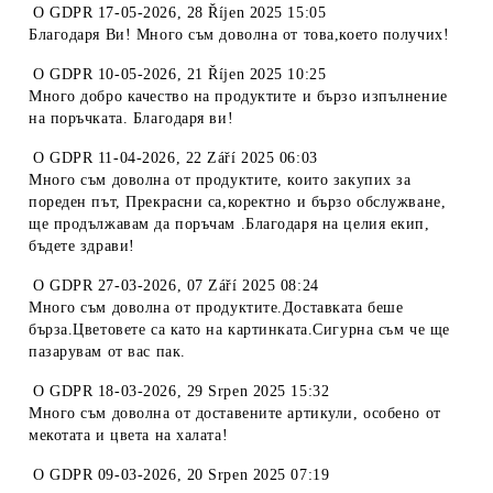
O
GDPR 17-05-2026
,
28 Říjen 2025 15:05
Благодаря Ви! Много съм доволна от това,което получих!
O
GDPR 10-05-2026
,
21 Říjen 2025 10:25
Много добро качество на продуктите и бързо изпълнение
на поръчката. Благодаря ви!
O
GDPR 11-04-2026
,
22 Září 2025 06:03
Много съм доволна от продуктите, които закупих за
пореден път, Прекрасни са,коректно и бързо обслужване,
ще продължавам да поръчам .Благодаря на целия екип,
бъдете здрави!
O
GDPR 27-03-2026
,
07 Září 2025 08:24
Много съм доволна от продуктите.Доставката беше
бърза.Цветовете са като на картинката.Сигурна съм че ще
пазарувам от вас пак.
O
GDPR 18-03-2026
,
29 Srpen 2025 15:32
Много съм доволна от доставените артикули, особено от
мекотата и цвета на халата!
O
GDPR 09-03-2026
,
20 Srpen 2025 07:19