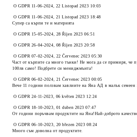
O
GDPR 11-06-2024
,
22 Listopad 2023 10:03
O
GDPR 11-06-2024
,
21 Listopad 2023 18:48
Супер са кърпи те и материята
O
GDPR 15-05-2024
,
28 Říjen 2023 06:51
O
GDPR 26-04-2024
,
08 Říjen 2023 20:58
O
GDPR 07-02-2024
,
22 Červenec 2023 05:30
Част от кърпите са много тънки! Не мога да се примиря, че п
100лв само! Подбрете си мениджмънта!
O
GDPR 06-02-2024
,
21 Červenec 2023 00:05
Вече 11 години ползвам хавлиите на Яна АД в малък семеен 
O
GDPR 24-11-2023
,
06 květen 2023 12:24
O
GDPR 18-10-2023
,
01 duben 2023 07:47
От години поръчвам продуктите на Яна!Най-доброто качество
O
GDPR 06-10-2023
,
20 březen 2023 08:24
Много съм доволна от продуктите.