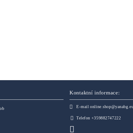
Kontaktní informace:
E-mail
online.shop@yanabg.e
sob
Telefon
+359882747222