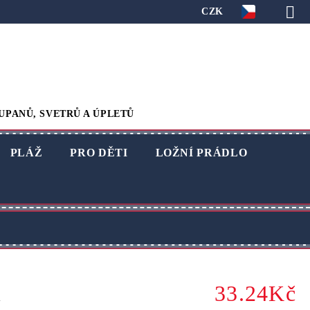
CZK
UPANŮ, SVETRŮ A ÚPLETŮ
PLÁŽ
PRO DĚTI
LOŽNÍ PRÁDLO
33.24Kč
á