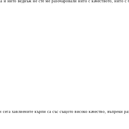
а и нито веднъж не сте ме разочаровали нито с качеството, нито с
 сега хавлиените кърпи са със същото високо качество, въпреки ра