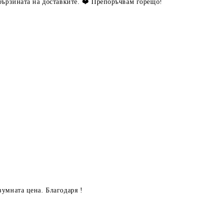
 бързината на доставките. ❤️ Препоръчвам горещо!
зумната цена. Благодаря !