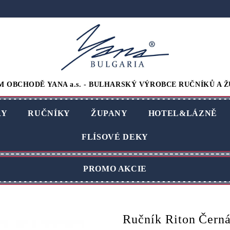
M OBCHODĚ YANA a.s. - BULHARSKÝ VÝROBCE RUČNÍKŮ A Ž
RY
RUČNÍKY
ŽUPANY
HOTEL&LÁZNĚ
FLÍSOVÉ DEKY
PROMO AKCIE
Ručník Riton Čern