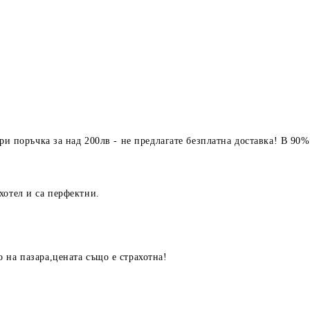
ри поръчка за над 200лв - не предлагате безплатна доставка! В 90%
хотел и са перфектни.
 на пазара,цената също е страхотна!