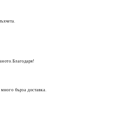
мъхчета.
аното.Благодаря!
много бърза доставка.