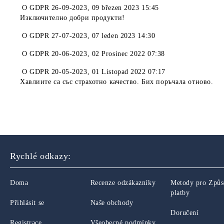
O
GDPR 26-09-2023
,
09 březen 2023 15:45
Изключително добри продукти!
O
GDPR 27-07-2023
,
07 leden 2023 14:30
O
GDPR 20-06-2023
,
02 Prosinec 2022 07:38
O
GDPR 20-05-2023
,
01 Listopad 2022 07:17
Хавлиите са със страхотно качество. Бих поръчала отново.
Rychlé odkazy:
Doma
Recenze odzákazníky
Metody pro Způ
platby
Přihlásit se
Naše obchody
Doručení
Registrace
Všeobecné podmínky