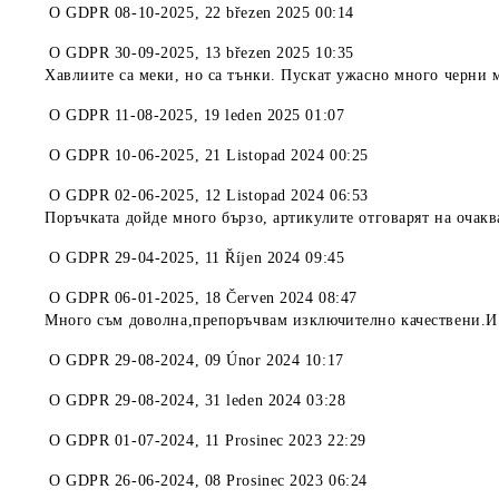
O
GDPR 08-10-2025
,
22 březen 2025 00:14
O
GDPR 30-09-2025
,
13 březen 2025 10:35
Хавлиите са меки, но са тънки. Пускат ужасно много черни 
O
GDPR 11-08-2025
,
19 leden 2025 01:07
O
GDPR 10-06-2025
,
21 Listopad 2024 00:25
O
GDPR 02-06-2025
,
12 Listopad 2024 06:53
Поръчката дойде много бързо, артикулите отговарят на очакв
O
GDPR 29-04-2025
,
11 Říjen 2024 09:45
O
GDPR 06-01-2025
,
18 Červen 2024 08:47
Много съм доволна,препоръчвам изключително качествени.И 
O
GDPR 29-08-2024
,
09 Únor 2024 10:17
O
GDPR 29-08-2024
,
31 leden 2024 03:28
O
GDPR 01-07-2024
,
11 Prosinec 2023 22:29
O
GDPR 26-06-2024
,
08 Prosinec 2023 06:24