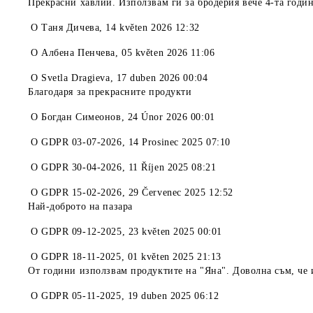
Прекрасни хавлии. Използвам ги за бродерия вече 4-та годин
O
Таня Дичева
,
14 květen 2026 12:32
O
Албена Пенчева
,
05 květen 2026 11:06
O
Svetla Dragieva
,
17 duben 2026 00:04
Благодаря за прекрасните продукти
O
Богдан Симеонов
,
24 Únor 2026 00:01
O
GDPR 03-07-2026
,
14 Prosinec 2025 07:10
O
GDPR 30-04-2026
,
11 Říjen 2025 08:21
O
GDPR 15-02-2026
,
29 Červenec 2025 12:52
Най-доброто на пазара
O
GDPR 09-12-2025
,
23 květen 2025 00:01
O
GDPR 18-11-2025
,
01 květen 2025 21:13
От години използвам продуктите на "Яна". Доволна съм, че и
O
GDPR 05-11-2025
,
19 duben 2025 06:12