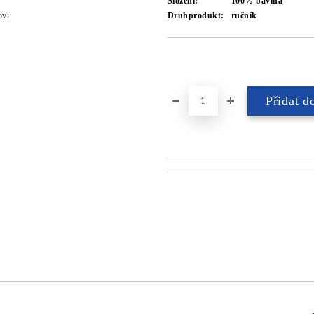
Složení:
100% bavlna
ovi
Druhprodukt:
ručník