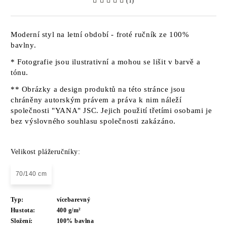
(1)
Moderní styl na letní období - froté ručník ze 100%
bavlny.
* Fotografie jsou ilustrativní a mohou se lišit v barvě a
tónu.
** Obrázky a design produktů na této stránce jsou
chráněny autorským právem a práva k nim náleží
společnosti "YANA" JSC. Jejich použití třetími osobami je
bez výslovného souhlasu společnosti zakázáno.
Velikost plážeručníky:
70/140 cm
Typ:
vícebarevný
Hustota:
400 g/m²
Složení:
100% bavlna