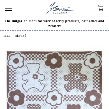
The Bulgarian manufacturer of terry products, bathrobes and
sweaters
Doma
DĚTSKÝ