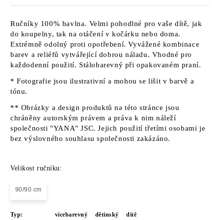
Ručníky 100% bavlna. Velmi pohodlné pro vaše dítě, jak
do koupelny, tak na otáčení v kočárku nebo doma.
Extrémně odolný proti opotřebení. Vyvážené kombinace
barev a reliéfů vytvářející dobrou náladu. Vhodné pro
každodenní použití. Stálobarevný při opakovaném praní.
* Fotografie jsou ilustrativní a mohou se lišit v barvě a
tónu.
** Obrázky a design produktů na této stránce jsou
chráněny autorským právem a práva k nim náleží
společnosti "YANA" JSC. Jejich použití třetími osobami je
bez výslovného souhlasu společnosti zakázáno.
Velikost ručníku:
90/90 cm
Typ:
vícebarevný
dětinský
dítě