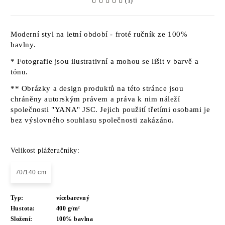
(1)
Moderní styl na letní období - froté ručník ze 100%
bavlny.
* Fotografie jsou ilustrativní a mohou se lišit v barvě a
tónu.
** Obrázky a design produktů na této stránce jsou
chráněny autorským právem a práva k nim náleží
společnosti "YANA" JSC. Jejich použití třetími osobami je
bez výslovného souhlasu společnosti zakázáno.
Velikost plážeručníky:
70/140 cm
Typ:
vícebarevný
Hustota:
400 g/m²
Složení:
100% bavlna