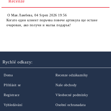
Recenze
O
Мая Ламбева
,
04 Srpen 2026 19:56
Когато един клиент поръчва повече артикула ще остане
очарован, ако получи и малък подарък!
Rychlé odkazy:
Doma
Recenze odzákazníky
Přihlásit se
Naše obchody
Registrace
Všeobecné podmínky
Vyhledávání
Osobní ochranadata