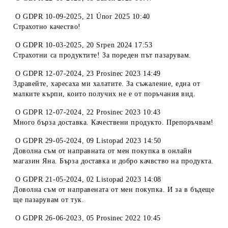
O
GDPR 10-09-2025
,
21 Únor 2025 10:40
Страхотно качество!
O
GDPR 10-03-2025
,
20 Srpen 2024 17:53
Страхотни са продуктите! За пореден път пазарувам.
O
GDPR 12-07-2024
,
23 Prosinec 2023 14:49
Здравейте, харесаха ми халатите. За съжаление, една от
малките кърпи, които получих не е от поръчания вид.
O
GDPR 12-07-2024
,
22 Prosinec 2023 10:43
Много бърза доставка. Качествени продукто. Препоръчвам!
O
GDPR 29-05-2024
,
09 Listopad 2023 14:50
Доволна съм от направната от мен покупка в онлайн
магазин Яна. Бърза доставка и добро качвство на продукта.
O
GDPR 21-05-2024
,
02 Listopad 2023 14:08
Доволна съм от направената от мен покупка. И за в бъдеще
ще пазарувам от тук.
O
GDPR 26-06-2023
,
05 Prosinec 2022 10:45