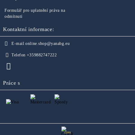
Formulář pro uplatnění práva na
odmítnutí
Kontaktní informace:
E-mail
online.shop@yanabg.eu
Telefon
+359882747222
Práce s
GDPR