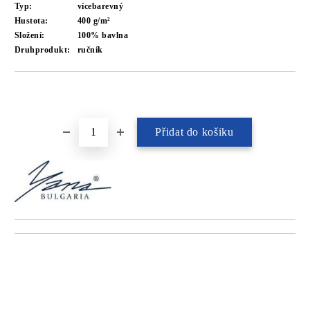
Typ:
vícebarevný
Hustota:
400 g/m²
Složení:
100% bavlna
Druhprodukt:
ručník