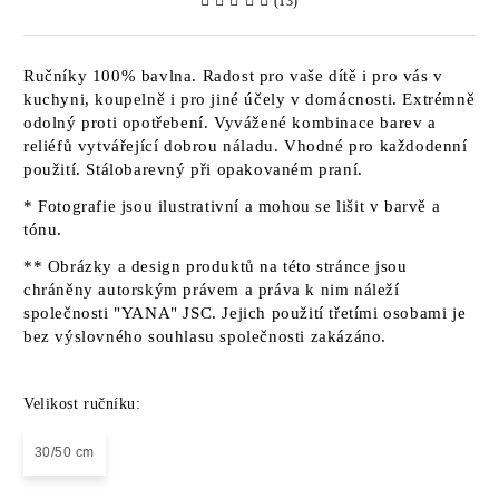
(13)
Ručníky 100% bavlna. Radost pro vaše dítě i pro vás v
kuchyni, koupelně i pro jiné účely v domácnosti. Extrémně
odolný proti opotřebení. Vyvážené kombinace barev a
reliéfů vytvářející dobrou náladu. Vhodné pro každodenní
použití. Stálobarevný při opakovaném praní.
* Fotografie jsou ilustrativní a mohou se lišit v barvě a
tónu.
** Obrázky a design produktů na této stránce jsou
chráněny autorským právem a práva k nim náleží
společnosti "YANA" JSC. Jejich použití třetími osobami je
bez výslovného souhlasu společnosti zakázáno.
Velikost ručníku:
30/50 cm