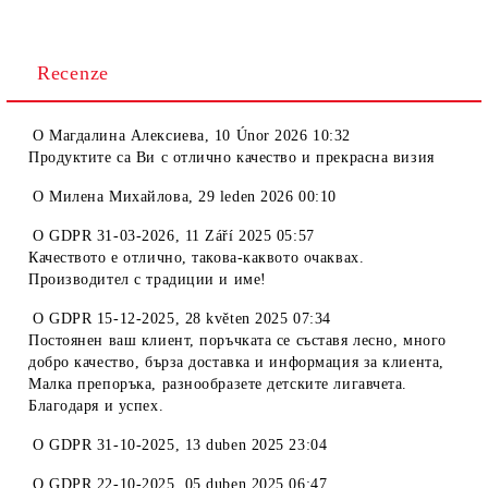
Recenze
O
Магдалина Алексиева
,
10 Únor 2026 10:32
Продуктите са Ви с отлично качество и прекрасна визия
O
Милена Михайлова
,
29 leden 2026 00:10
O
GDPR 31-03-2026
,
11 Září 2025 05:57
Качеството е отлично, такова-каквото очаквах.
Производител с традиции и име!
O
GDPR 15-12-2025
,
28 květen 2025 07:34
Постоянен ваш клиент, поръчката се съставя лесно, много
добро качество, бърза доставка и информация за клиента,
Малка препоръка, разнообразете детските лигавчета.
Благодаря и успех.
O
GDPR 31-10-2025
,
13 duben 2025 23:04
O
GDPR 22-10-2025
,
05 duben 2025 06:47