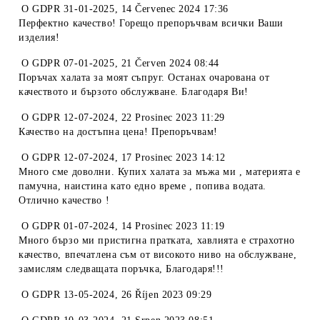
O
GDPR 31-01-2025
,
14 Červenec 2024 17:36
Перфектно качество! Горещо препоръчвам всички Ваши
изделия!
O
GDPR 07-01-2025
,
21 Červen 2024 08:44
Поръчах халата за моят съпруг. Останах очарована от
качеството и бързото обслужване. Благодаря Ви!
O
GDPR 12-07-2024
,
22 Prosinec 2023 11:29
Качество на достъпна цена! Препоръчвам!
O
GDPR 12-07-2024
,
17 Prosinec 2023 14:12
Много сме доволни. Купих халата за мъжа ми , материята е
памучна, наистина като едно време , попива водата.
Отлично качество !
O
GDPR 01-07-2024
,
14 Prosinec 2023 11:19
Много бързо ми пристигна пратката, хавлията е страхотно
качество, впечатлена съм от високото ниво на обслужване,
замислям следващата поръчка, Благодаря!!!
O
GDPR 13-05-2024
,
26 Říjen 2023 09:29