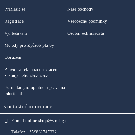
Přihlásit se
Naše obchody
Registrace
Všeobecné podmínky
Vyhledávání
Osobní ochranadata
Metody pro Způsob platby
Doručení
Právo na reklamaci a vrácení
zakoupeného zbožízboží
Formulář pro uplatnění práva na
odmítnutí
Kontaktní informace:
E-mail
online.shop@yanabg.eu
Telefon
+359882747222