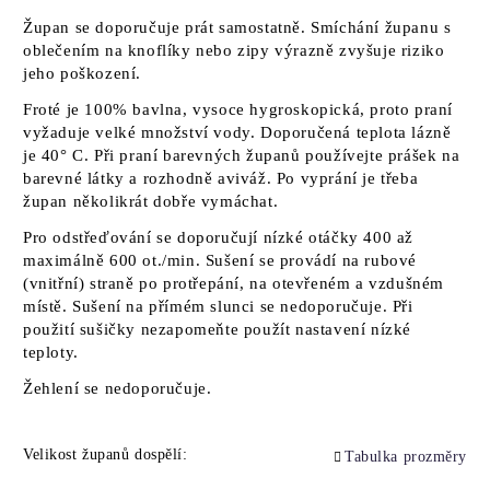
Župan se doporučuje prát samostatně. Smíchání županu s
oblečením na knoflíky nebo zipy výrazně zvyšuje riziko
jeho poškození.
Froté je 100% bavlna, vysoce hygroskopická, proto praní
vyžaduje velké množství vody. Doporučená teplota lázně
je 40° C. Při praní barevných županů používejte prášek na
barevné látky a rozhodně aviváž. Po vyprání je třeba
župan několikrát dobře vymáchat.
Pro odstřeďování se doporučují nízké otáčky 400 až
maximálně 600 ot./min. Sušení se provádí na rubové
(vnitřní) straně po protřepání, na otevřeném a vzdušném
místě. Sušení na přímém slunci se nedoporučuje. Při
použití sušičky nezapomeňte použít nastavení nízké
teploty.
Žehlení se nedoporučuje.
Velikost županů dospělí:
Tabulka prozměry