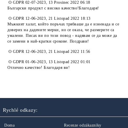
O
GDPR 02-07-2023
,
13 Prosinec 2022 06:18
Български продукт с високо качество!Благодаря!
O
GDPR 12-06-2023
,
21 Listopad 2022 18:13
Мъжкият халат, който поръчах трябваше да е изненада и се
доверих на дадените мерки, но се оказа, че размерите са
умалени. Писах ви по този повод - надявам се да може да
се замени в най-кратки срокове. Поздрави!
O
GDPR 12-06-2023
,
21 Listopad 2022 11:56
O
GDPR 01-06-2023
,
13 Listopad 2022 01:01
Отлично качество! Благодаря ви!
Rychlé odkazy:
Doma
Recenze odzákazníky