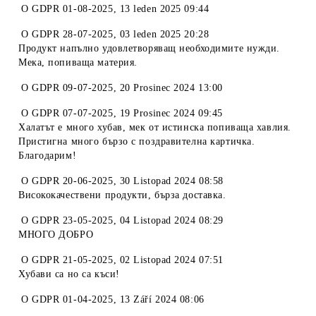
O
GDPR 01-08-2025
,
13 leden 2025 09:44
O
GDPR 28-07-2025
,
03 leden 2025 20:28
Продукт напълно удовлетворяващ необходимите нужди.
Мека, попиваща материя.
O
GDPR 09-07-2025
,
20 Prosinec 2024 13:00
O
GDPR 07-07-2025
,
19 Prosinec 2024 09:45
Халатът е много хубав, мек от истинска попиваща хавлия.
Пристигна много бързо с поздравителна картичка.
Благодарим!
O
GDPR 20-06-2025
,
30 Listopad 2024 08:58
Висококачествени продукти, бърза доставка.
O
GDPR 23-05-2025
,
04 Listopad 2024 08:29
МНОГО ДОБРО
O
GDPR 21-05-2025
,
02 Listopad 2024 07:51
Хубави са но са къси!
O
GDPR 01-04-2025
,
13 Září 2024 08:06