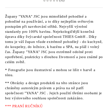
(32)
Župany
"YANA" JSC
jsou mimořádně pohodlné a
pohodlné na používání, a to díky nejlepším světovým
postupům při navrhování střihů. Nejvyšší výrobní
standardy pro 100% bavlnu. Nejekologičtější konečná
úprava díky švýcarské společnosti
THIES GmbH
. Díky
tomu je váš župan všude extrémně pohodlný - do kuchyně,
do koupelny, do ložnice, k bazénu a SPA, na pláž i volný
čas. Župany
"YANA" JSC jsou
extrémně odolné proti
opotřebení, prakticky s dlouhou životností a jsou známé po
celém světě.
* Fotografie jsou ilustrativní a mohou se lišit v barvě a
tónu.
** Obrázky a design produktů na této stránce jsou
chráněny autorským právem a práva na ně patří
společnosti "YANA" JSC
. Jejich použití třetími osobami je
bez výslovného souhlasu společnosti zakázáno.
*** PRANÍ RUČNÍKŮ