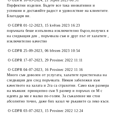
O
GDPR 10-03-2024
,
21 Srpen 2023 08:51
Перфектни изделия. Бъдете все така иновативни и
успешни и доставяйте радост и удоволствие на клиентите.
Благодаря ви.
O
GDPR 01-12-2023
,
15 květen 2023 16:23
поръчката беше изпълнена изключително бързо,получих я
на следващия ден , поръчвала съм и друг път от халатите ,
изключително качество
O
GDPR 25-09-2023
,
06 březen 2023 10:54
O
GDPR 17-07-2023
,
29 Prosinec 2022 11:11
O
GDPR 04-07-2023
,
16 Prosinec 2022 11:16
Много съм доволен от услугата, халатите пристигнаха на
следващия ден след поръчката. Нямам забележки към
качеството на халата и 2та са страхотни. Само към размера
на мъжкия: принципно съм S размер и поръчах си М с
идеята да ми е малко по-голям. За съжаление ми стои
абсолютно точно, даже бих казал че ръкавите са леко къси.
O
GDPR 03-07-2023
,
15 Prosinec 2022 12:24