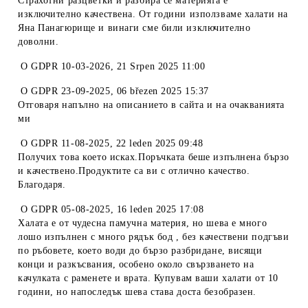
Страхотни разцветки и разбира се материята е
изключително качествена. От години използваме халати на
Яна Панагюрище и винаги сме били изключително
доволни.
O
GDPR 10-03-2026
,
21 Srpen 2025 11:00
O
GDPR 23-09-2025
,
06 březen 2025 15:37
Отговаря напълно на описанието в сайта и на очакванията
ми
O
GDPR 11-08-2025
,
22 leden 2025 09:48
Получих това което исках.Поръчката беше изпълнена бързо
и качествено.Продуктите са ви с отлично качество.
Благодаря.
O
GDPR 05-08-2025
,
16 leden 2025 17:08
Халата е от чудесна памучна материя, но шева е много
лошо изпълнен с много рядък бод , без качествени подгъви
по ръбовете, което води до бързо разбридане, висящи
конци и разкъсвания, особено около свързването на
качулката с раменете и врата. Купувам ваши халати от 10
години, но напоследък шева става доста безобразен.