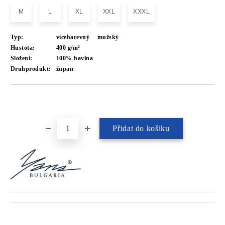
M
L
XL
XXL
XXXL
Typ:
vícebarevný
mužský
Hustota:
400 g/m²
Složení:
100% bavlna
Druhprodukt:
župan