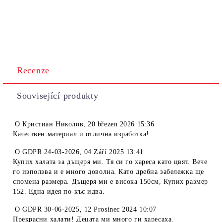
Recenze
Související produkty
O
Кристиан Николов
,
20 březen 2026 15:36
Качествен материал и отлична изработка!
O
GDPR 24-03-2026
,
04 Září 2025 13:41
Купих халата за дъщеря ми. Тя си го хареса като цвят. Вече
го използва и е много доволна. Като дребна забележка ще
спомена размера. Дъщеря ми е висока 150см, Купих размер
152. Една идея по-къс идва.
O
GDPR 30-06-2025
,
12 Prosinec 2024 10:07
Прекрасни халати! Децата ми много ги харесаха.