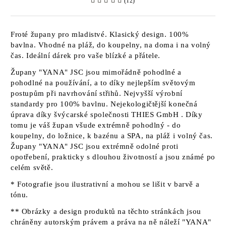
(12)
Froté župany pro mladistvé. Klasický design. 100%
bavlna. Vhodné na pláž, do koupelny, na doma i na volný
čas. Ideální dárek pro vaše blízké a přátele.
Župany
"YANA" JSC
jsou mimořádně pohodlné a
pohodlné na používání, a to díky nejlepším světovým
postupům při navrhování střihů. Nejvyšší výrobní
standardy pro 100% bavlnu. Nejekologičtější konečná
úprava díky švýcarské společnosti
THIES GmbH
. Díky
tomu je váš župan všude extrémně pohodlný - do
koupelny, do ložnice, k bazénu a SPA, na pláž i volný čas.
Župany
"YANA" JSC jsou
extrémně odolné proti
opotřebení, prakticky s dlouhou životností a jsou známé po
celém světě.
* Fotografie jsou ilustrativní a mohou se lišit v barvě a
tónu.
** Obrázky a design produktů na těchto stránkách jsou
chráněny autorským právem a práva na ně náleží
"YANA"