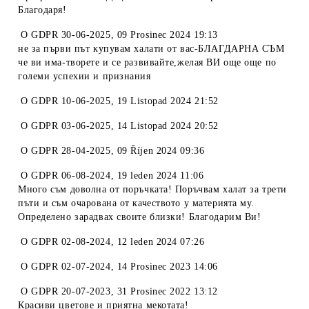
Благодаря!
O
GDPR 30-06-2025
,
09 Prosinec 2024 19:13
не за първи път купувам халати от вас-БЛАГДАРНА СЪМ
че ви има-творете и се развивайте,желая ВИ още още по
големи успехии и признания
O
GDPR 10-06-2025
,
19 Listopad 2024 21:52
O
GDPR 03-06-2025
,
14 Listopad 2024 20:52
O
GDPR 28-04-2025
,
09 Říjen 2024 09:36
O
GDPR 06-08-2024
,
19 leden 2024 11:06
Много съм доволна от поръчката! Поръчвам халат за трети
пъти и съм очарована от качеството у материята му.
Определено зарадвах своите близки! Благодарим Ви!
O
GDPR 02-08-2024
,
12 leden 2024 07:26
O
GDPR 02-07-2024
,
14 Prosinec 2023 14:06
O
GDPR 20-07-2023
,
31 Prosinec 2022 13:12
Красиви цветове и приятна мекотата!