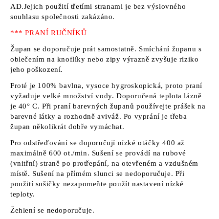
AD.Jejich použití třetími stranami je bez výslovného
souhlasu společnosti zakázáno.
*** PRANÍ RUČNÍKŮ
Župan se doporučuje prát samostatně. Smíchání županu s
oblečením na knoflíky nebo zipy výrazně zvyšuje riziko
jeho poškození.
Froté je 100% bavlna, vysoce hygroskopická, proto praní
vyžaduje velké množství vody. Doporučená teplota lázně
je 40° C. Při praní barevných županů používejte prášek na
barevné látky a rozhodně aviváž. Po vyprání je třeba
župan několikrát dobře vymáchat.
Pro odstřeďování se doporučují nízké otáčky 400 až
maximálně 600 ot./min. Sušení se provádí na rubové
(vnitřní) straně po protřepání, na otevřeném a vzdušném
místě. Sušení na přímém slunci se nedoporučuje. Při
použití sušičky nezapomeňte použít nastavení nízké
teploty.
Žehlení se nedoporučuje.