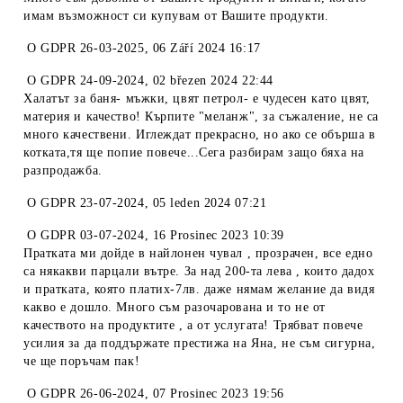
имам възможност си купувам от Вашите продукти.
O
GDPR 26-03-2025
,
06 Září 2024 16:17
O
GDPR 24-09-2024
,
02 březen 2024 22:44
Халатът за баня- мъжки, цвят петрол- е чудесен като цвят,
материя и качество! Кърпите "меланж", за съжаление, не са
много качествени. Иглеждат прекрасно, но ако се обърша в
котката,тя ще попие повече...Сега разбирам защо бяха на
разпродажба.
O
GDPR 23-07-2024
,
05 leden 2024 07:21
O
GDPR 03-07-2024
,
16 Prosinec 2023 10:39
Пратката ми дойде в найлонен чувал , прозрачен, все едно
са някакви парцали вътре. За над 200-та лева , които дадох
и пратката, която платих-7лв. даже нямам желание да видя
какво е дошло. Много съм разочарована и то не от
качеството на продуктите , а от услугата! Трябват повече
усилия за да поддържате престижа на Яна, не съм сигурна,
че ще поръчам пак!
O
GDPR 26-06-2024
,
07 Prosinec 2023 19:56