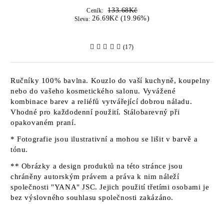
133.68Kč
Ceník:
26.69Kč (19.96%)
Sleva:
(17)
Ručníky 100% bavlna. Kouzlo do vaší kuchyně, koupelny
nebo do vašeho kosmetického salonu. Vyvážené
kombinace barev a reliéfů vytvářející dobrou náladu.
Vhodné pro každodenní použití. Stálobarevný při
opakovaném praní.
* Fotografie jsou ilustrativní a mohou se lišit v barvě a
tónu.
** Obrázky a design produktů na této stránce jsou
chráněny autorským právem a práva k nim náleží
společnosti "YANA" JSC. Jejich použití třetími osobami je
bez výslovného souhlasu společnosti zakázáno.