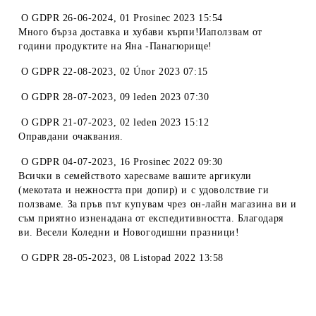
O
GDPR 26-06-2024
,
01 Prosinec 2023 15:54
Много бърза доставка и хубави кърпи!Иаползвам от
години продуктите на Яна -Панагюрище!
O
GDPR 22-08-2023
,
02 Únor 2023 07:15
O
GDPR 28-07-2023
,
09 leden 2023 07:30
O
GDPR 21-07-2023
,
02 leden 2023 15:12
Оправдани очаквания.
O
GDPR 04-07-2023
,
16 Prosinec 2022 09:30
Всички в семейството харесваме вашите аргикули
(мекотата и нежността при допир) и с удоволствие ги
ползваме. За пръв път купувам чрез он-лайн магазина ви и
съм приятно изненадана от експедитивността. Благодаря
ви. Весели Коледни и Новогодишни празници!
O
GDPR 28-05-2023
,
08 Listopad 2022 13:58