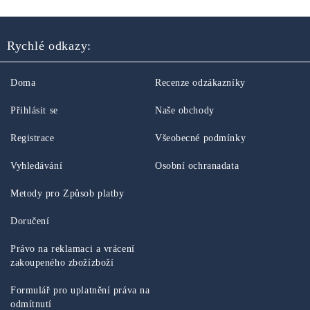
Rychlé odkazy:
Doma
Recenze odzákazníky
Přihlásit se
Naše obchody
Registrace
Všeobecné podmínky
Vyhledávání
Osobní ochranadata
Metody pro Způsob platby
Doručení
Právo na reklamaci a vrácení
zakoupeného zbožízboží
Formulář pro uplatnění práva na
odmítnutí