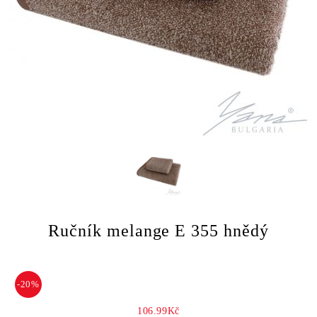
Ručník melange E 355 hnědý
-20%
106.99Kč