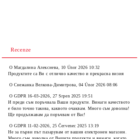
Recenze
O
Магдалина Алексиева
,
10 Únor 2026 10:32
Продуктите са Ви с отлично качество и прекрасна визия
O
Снежанка Велкова-Димитрова
,
04 Únor 2026 08:06
O
GDPR 16-03-2026
,
27 Srpen 2025 19:51
И преди съм поръчвала Ваши продукти. Винаги качеството
е било точно такова, каквото очаквам. Много съм доволна!
Ще продължавам да поръчвам от Вас!
O
GDPR 11-02-2026
,
25 Červenec 2025 13:19
Не за първи път пазарувам от вашия електронен магазин.
Много съм доволна от Вашите продукти и винаги, когато