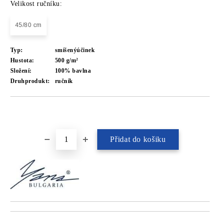
Velikost ručníku:
45/80 cm
Typ:
smíšenýúčinek
Hustota:
500 g/m²
Složení:
100% bavlna
Druhprodukt:
ručník