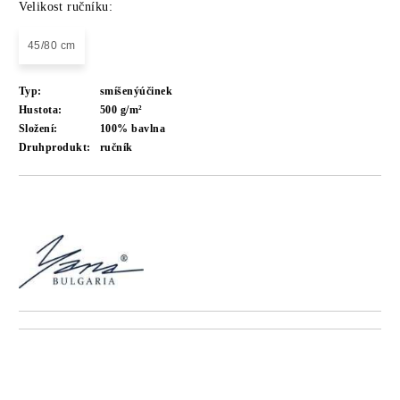
Velikost ručníku:
45/80 cm
Typ:
smíšenýúčinek
Hustota:
500 g/m²
Složení:
100% bavlna
Druhprodukt:
ručník