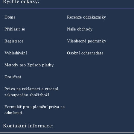
Rychlé odkazy:
Doma
Recenze odzákazníky
Přihlásit se
Naše obchody
Registrace
Všeobecné podmínky
Vyhledávání
Osobní ochranadata
Metody pro Způsob platby
Doručení
Právo na reklamaci a vrácení
zakoupeného zbožízboží
Formulář pro uplatnění práva na
odmítnutí
Kontaktní informace: