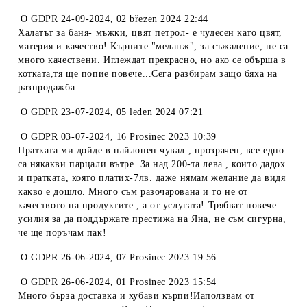
O
GDPR 24-09-2024
,
02 březen 2024 22:44
Халатът за баня- мъжки, цвят петрол- е чудесен като цвят,
материя и качество! Кърпите "меланж", за съжаление, не са
много качествени. Иглеждат прекрасно, но ако се обърша в
котката,тя ще попие повече...Сега разбирам защо бяха на
разпродажба.
O
GDPR 23-07-2024
,
05 leden 2024 07:21
O
GDPR 03-07-2024
,
16 Prosinec 2023 10:39
Пратката ми дойде в найлонен чувал , прозрачен, все едно
са някакви парцали вътре. За над 200-та лева , които дадох
и пратката, която платих-7лв. даже нямам желание да видя
какво е дошло. Много съм разочарована и то не от
качеството на продуктите , а от услугата! Трябват повече
усилия за да поддържате престижа на Яна, не съм сигурна,
че ще поръчам пак!
O
GDPR 26-06-2024
,
07 Prosinec 2023 19:56
O
GDPR 26-06-2024
,
01 Prosinec 2023 15:54
Много бърза доставка и хубави кърпи!Иаползвам от