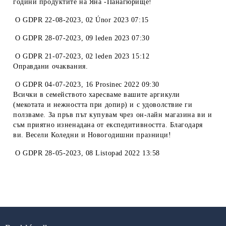
години продуктите на Яна -Панагюрище!
O
GDPR 22-08-2023
,
02 Únor 2023 07:15
O
GDPR 28-07-2023
,
09 leden 2023 07:30
O
GDPR 21-07-2023
,
02 leden 2023 15:12
Оправдани очаквания.
O
GDPR 04-07-2023
,
16 Prosinec 2022 09:30
Всички в семейството харесваме вашите аргикули
(мекотата и нежността при допир) и с удоволствие ги
ползваме. За пръв път купувам чрез он-лайн магазина ви и
съм приятно изненадана от експедитивността. Благодаря
ви. Весели Коледни и Новогодишни празници!
O
GDPR 28-05-2023
,
08 Listopad 2022 13:58