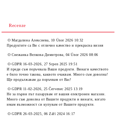
Recenze
O
Магдалина Алексиева
,
10 Únor 2026 10:32
Продуктите са Ви с отлично качество и прекрасна визия
O
Снежанка Велкова-Димитрова
,
04 Únor 2026 08:06
O
GDPR 16-03-2026
,
27 Srpen 2025 19:51
И преди съм поръчвала Ваши продукти. Винаги качеството
е било точно такова, каквото очаквам. Много съм доволна!
Ще продължавам да поръчвам от Вас!
O
GDPR 11-02-2026
,
25 Červenec 2025 13:19
Не за първи път пазарувам от вашия електронен магазин.
Много съм доволна от Вашите продукти и винаги, когато
имам възможност си купувам от Вашите продукти.
O
GDPR 26-03-2025
,
06 Září 2024 16:17