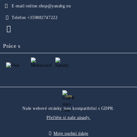
E-mail
online.shop@yanabg.eu
Telefon
+359882747222
Práce s
GDPR
Naše webové stránky jsou kompatibilní s GDPR.
Přečtěte si naše zásady.
Moje osobní údaje