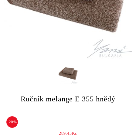
Ručník melange E 355 hnědý
-20%
289.43Kč