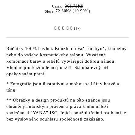
361.73Kč
Ceník:
72.30Kč (19.99%)
Sleva:
(17)
Ručníky 100% bavlna. Kouzlo do vaší kuchyně, koupelny
nebo do vašeho kosmetického salonu. Vyvážené
kombinace barev a reliéfů vytvářející dobrou náladu.
Vhodné pro každodenní použití. Stálobarevný při
opakovaném praní.
* Fotografie jsou ilustrativní a mohou se lišit v barvě a
tónu.
** Obrázky a design produktů na této stránce jsou
chráněny autorským právem a práva k nim náleží
společnosti "YANA" JSC. Jejich použití třetími osobami je
bez výslovného souhlasu společnosti zakázáno.