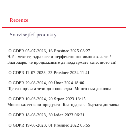
Recenze
Související produkty
O
GDPR 05-07-2026
,
16 Prosinec 2025 08:27
Най- меките, здравите и перфектно попиващи халати !
Благодаря, че продължавате да поддържате качеството си!
O
GDPR 11-07-2025
,
22 Prosinec 2024 11:41
O
GDPR 29-08-2024
,
09 Únor 2024 18:06
Ще си поръчам тези дни още една. Много съм доволна.
O
GDPR 10-03-2024
,
20 Srpen 2023 13:15
Много качествени продукти. Благодаря за бързата доставка.
O
GDPR 18-08-2023
,
30 leden 2023 06:21
O
GDPR 19-06-2023
,
01 Prosinec 2022 05:55