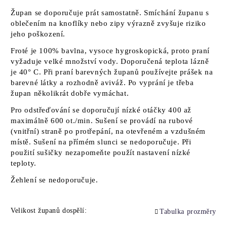
Župan se doporučuje prát samostatně. Smíchání županu s
oblečením na knoflíky nebo zipy výrazně zvyšuje riziko
jeho poškození.
Froté je 100% bavlna, vysoce hygroskopická, proto praní
vyžaduje velké množství vody. Doporučená teplota lázně
je 40° C. Při praní barevných županů používejte prášek na
barevné látky a rozhodně aviváž. Po vyprání je třeba
župan několikrát dobře vymáchat.
Pro odstřeďování se doporučují nízké otáčky 400 až
maximálně 600 ot./min. Sušení se provádí na rubové
(vnitřní) straně po protřepání, na otevřeném a vzdušném
místě. Sušení na přímém slunci se nedoporučuje. Při
použití sušičky nezapomeňte použít nastavení nízké
teploty.
Žehlení se nedoporučuje.
Velikost županů dospělí:
Tabulka prozměry