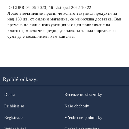
O
GDPR 04-06-2023
,
16 Listopad 2022 10:22
Лошо впечатление прави, че когато закупиш продукти за
над 150 лв. от онлайн магазина, се начислява доставка. Във
времена на силна конкуренция и с цел привличане на
клиенти, мисля че е редно, доставката за над определена
сума да е комплимент към клиента.
Rychlé odkazy:
Doma
Recenze odzákazníky
Přihlásit se
Naše obchody
Registrace
Všeobecné podmínky