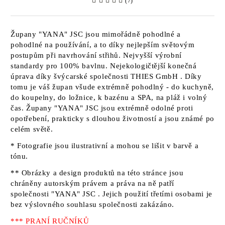
(7)
Župany
"YANA" JSC
jsou mimořádně pohodlné a
pohodlné na používání, a to díky nejlepším světovým
postupům při navrhování střihů. Nejvyšší výrobní
standardy pro 100% bavlnu. Nejekologičtější konečná
úprava díky švýcarské společnosti
THIES GmbH
. Díky
tomu je váš župan všude extrémně pohodlný - do kuchyně,
do koupelny, do ložnice, k bazénu a SPA, na pláž i volný
čas. Župany
"YANA" JSC jsou
extrémně odolné proti
opotřebení, prakticky s dlouhou životností a jsou známé po
celém světě.
* Fotografie jsou ilustrativní a mohou se lišit v barvě a
tónu.
** Obrázky a design produktů na této stránce jsou
chráněny autorským právem a práva na ně patří
společnosti "YANA" JSC
. Jejich použití třetími osobami je
bez výslovného souhlasu společnosti zakázáno.
*** PRANÍ RUČNÍKŮ