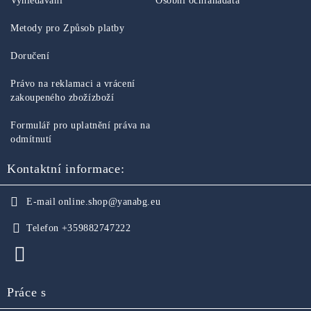
Vyhledávání
Osobní ochranadata
Metody pro Způsob platby
Doručení
Právo na reklamaci a vrácení
zakoupeného zbožízboží
Formulář pro uplatnění práva na
odmítnutí
Kontaktní informace:
E-mail
online.shop@yanabg.eu
Telefon
+359882747222
Práce s