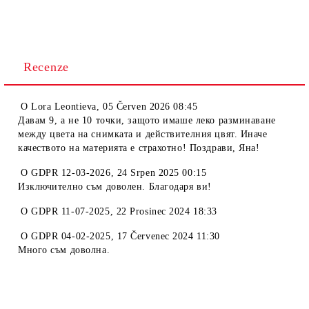
Recenze
O
Lora Leontieva
,
05 Červen 2026 08:45
Давам 9, а не 10 точки, защото имаше леко разминаване
между цвета на снимката и действителния цвят. Иначе
качеството на материята е страхотно! Поздрави, Яна!
O
GDPR 12-03-2026
,
24 Srpen 2025 00:15
Изключително съм доволен. Благодаря ви!
O
GDPR 11-07-2025
,
22 Prosinec 2024 18:33
O
GDPR 04-02-2025
,
17 Červenec 2024 11:30
Много съм доволна.