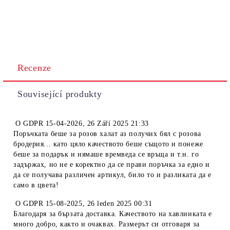
Recenze
Související produkty
O
GDPR 15-04-2026
,
26 Září 2025 21:33
Поръчката беше за розов халат аз получих бял с розова
бродерия... като цяло качеството беше същото и понеже
беше за подарък и нямаше времведа се връща и т.н. го
задържах, но не е коректно да се прави поръчка за едно и
да се получава различен артикул, било то и разликата да е
само в цвета!
O
GDPR 15-08-2025
,
26 leden 2025 00:31
Благодаря за бързата доставка. Качеството на хавлииката е
много добро, както и очаквах. Размерът си отговаря за