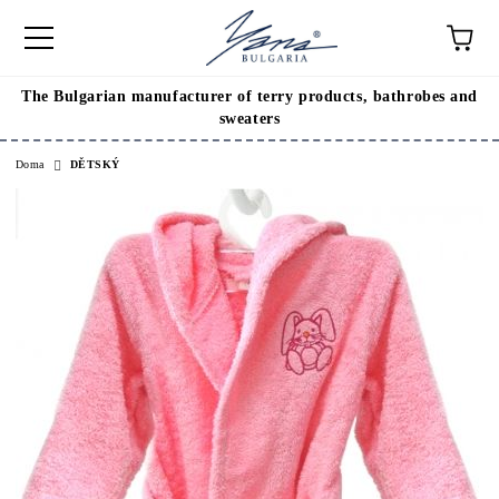
The Bulgarian manufacturer of terry products, bathrobes and
sweaters
Doma
DĚTSKÝ