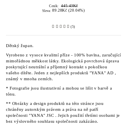
445.43Kč
Ceník:
89.28Kč (20.04%)
Sleva:
(5)
Dětský župan.
Vyrobeno z vysoce kvalitní příze - 100% bavlna, zaručující
mimořádnou měkkost látky. Ekologická povrchová úprava
poskytující neutrální a příjemný kontakt s pokožkou
vašeho dítěte. Jeden z nejlepších produktů
"YANA" AD
,
známý v mnoha zemích.
* Fotografie jsou ilustrativní a mohou se lišit v barvě a
tónu.
** Obrázky a design produktů na této stránce jsou
chráněny autorským právem a práva na ně patří
společnosti "YANA" JSC
. Jejich použití třetími osobami je
bez výslovného souhlasu společnosti zakázáno.