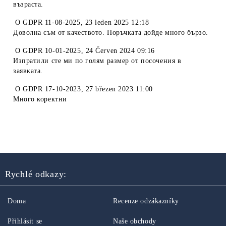
възраста.
O
GDPR 11-08-2025
,
23 leden 2025 12:18
Доволна съм от качеството. Поръчката дойде много бързо.
O
GDPR 10-01-2025
,
24 Červen 2024 09:16
Изпратили сте ми по голям размер от посочения в
заявката.
O
GDPR 17-10-2023
,
27 březen 2023 11:00
Много коректни
Rychlé odkazy:
Doma
Recenze odzákazníky
Přihlásit se
Naše obchody