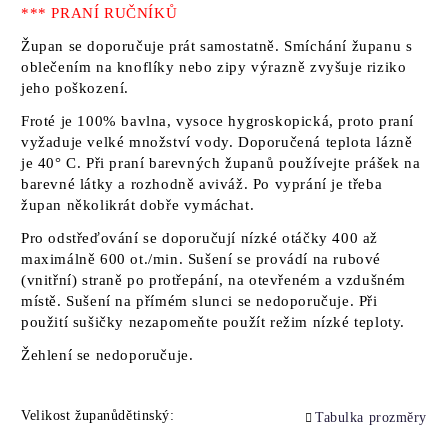
*** PRANÍ RUČNÍKŮ
Župan se doporučuje prát samostatně. Smíchání županu s
oblečením na knoflíky nebo zipy výrazně zvyšuje riziko
jeho poškození.
Froté je 100% bavlna, vysoce hygroskopická, proto praní
vyžaduje velké množství vody. Doporučená teplota lázně
je 40° C. Při praní barevných županů používejte prášek na
barevné látky a rozhodně aviváž. Po vyprání je třeba
župan několikrát dobře vymáchat.
Pro odstřeďování se doporučují nízké otáčky 400 až
maximálně 600 ot./min. Sušení se provádí na rubové
(vnitřní) straně po protřepání, na otevřeném a vzdušném
místě. Sušení na přímém slunci se nedoporučuje. Při
použití sušičky nezapomeňte použít režim nízké teploty.
Žehlení se nedoporučuje.
Velikost županůdětinský:
Tabulka prozměry