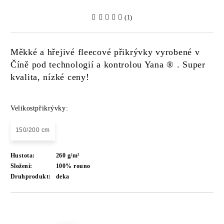
(1)
Měkké a hřejivé fleecové přikrývky vyrobené v
Číně pod technologií a kontrolou
Yana ®
. Super
kvalita, nízké ceny!
Velikostpřikrývky:
150/200 cm
Hustota:
260 g/m²
Složení:
100% rouno
Druhprodukt:
deka