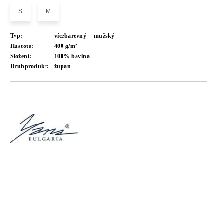
S
M
Typ:
vícebarevný
mužský
Hustota:
400 g/m²
Složení:
100% bavlna
Druhprodukt:
župan