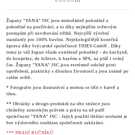
(2)
Župany
"YANA" JSC
jsou mimořádně pohodlné a
pohodlné na používání, a to díky nejlepším světovým
postupům při navrhování střihů. Nejvyšší výrobní
standardy pro 100% bavlnu. Nejekologičtější konečná
úprava díky švýcarské společnosti
THIES GmbH
. Díky
tomu je váš župan všude extrémně pohodlný - do kuchyně,
do koupelny, do ložnice, k bazénu a SPA, na pláž i volný
čas. Župany
"YANA" JSC jsou
extrémně odolné proti
opotřebení, prakticky s dlouhou životností a jsou známé po
celém světě.
* Fotografie jsou ilustrativní a mohou se lišit v barvě a
tónu.
** Obrázky a design produktů na této stránce jsou
chráněny autorským právem a práva na ně patří
společnosti "YANA" JSC
. Jejich použití třetími osobami je
bez výslovného souhlasu společnosti zakázáno.
*** PRANÍ RUČNÍKŮ