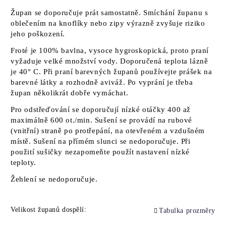
Župan se doporučuje prát samostatně. Smíchání županu s
oblečením na knoflíky nebo zipy výrazně zvyšuje riziko
jeho poškození.
Froté je 100% bavlna, vysoce hygroskopická, proto praní
vyžaduje velké množství vody. Doporučená teplota lázně
je 40° C. Při praní barevných županů používejte prášek na
barevné látky a rozhodně aviváž. Po vyprání je třeba
župan několikrát dobře vymáchat.
Pro odstřeďování se doporučují nízké otáčky 400 až
maximálně 600 ot./min. Sušení se provádí na rubové
(vnitřní) straně po protřepání, na otevřeném a vzdušném
místě. Sušení na přímém slunci se nedoporučuje. Při
použití sušičky nezapomeňte použít nastavení nízké
teploty.
Žehlení se nedoporučuje.
Velikost županů dospělí:
Tabulka prozměry