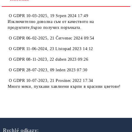
O
GDPR 10-03-2025
,
19 Srpen 2024 17:49
Изключително доволна съм от качеството на
продуктите,бързо получих поръчката.
O
GDPR 06-02-2025
,
21 Červenec 2024 09:54
O
GDPR 11-06-2024
,
23 Listopad 2023 14:12
O
GDPR 08-11-2023
,
22 duben 2023 09:26
O
GDPR 28-07-2023
,
09 leden 2023 07:30
O
GDPR 10-07-2023
,
21 Prosinec 2022 17:34
Много меки, пухкави хавлиени кърпи в красиви цветове!
Rychlé odkazy: