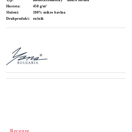
Typ:
monochromatický
mikro bavlna
Hustota:
450 g/m²
Složení:
100% mikro bavlna
Druhprodukt:
ručník
Recenze