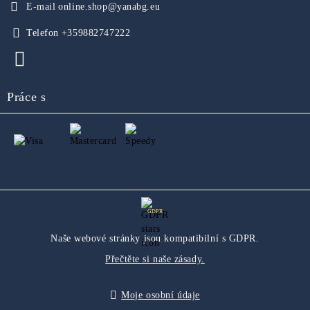
E-mail
online.shop@yanabg.eu
Telefon
+359882747222
Práce s
GDPR
Naše webové stránky jsou kompatibilní s GDPR.
Přečtěte si naše zásady.
Moje osobní údaje