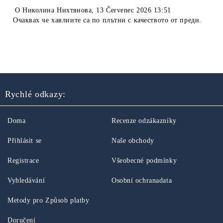
O
Николина Нихтянова
,
13 Červenec 2026 13:51
Очаквах че хавлиите са по плътни с качеството от преди.
Rychlé odkazy:
Doma
Recenze odzákazníky
Přihlásit se
Naše obchody
Registrace
Všeobecné podmínky
Vyhledávání
Osobní ochranadata
Metody pro Způsob platby
Doručení